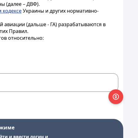
ы (далее – ДВФ).
 кодексе
Украины и других нормативно-
 авиации (дальше - ГА) разрабатываются в
тих Правил.
тов относительно:
ежиме
йти и ввести логин и