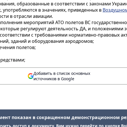
ования, образованные в соответствии с законами Украин
х, употребляются в значениях, приведенных в
Воздушном
сти в отрасли авиации.
ыполнения мероприятий АТО полетов ВС государственной
которые регулируют деятельность ДА, и положениями э
 соответствии с требованиями нормативно-правовых ак
ний, зданий и оборудования аэродромов;
ечения полетов;
редствами;
Добавить в список основных
источников в Google
мент показан в сокращенном демонстрационном р
учить доступ к документу, Вам нужно перейти по кнопке Во