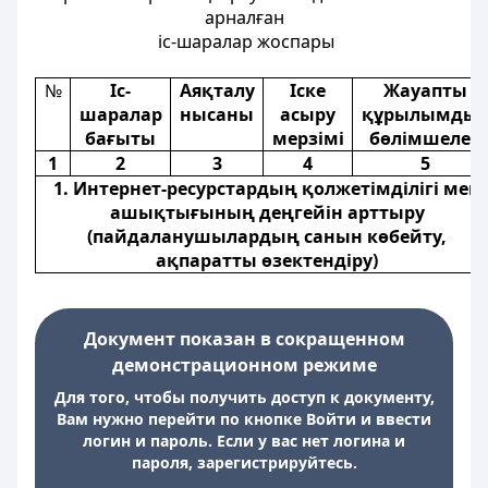
арналған
іс-шаралар жоспары
№
Іс-
Аяқталу
Іске
Жауапты
шаралар
нысаны
асыру
құрылымды
бағыты
мерзімі
бөлімшелер
1
2
3
4
5
1. Интернет-ресурстардың қолжетімділігі мен
ашықтығының деңгейін арттыру
(пайдаланушылардың санын көбейту,
ақпаратты өзектендіру)
Документ показан в сокращенном
демонстрационном режиме
Для того, чтобы получить доступ к документу,
Вам нужно перейти по кнопке Войти и ввести
логин и пароль. Если у вас нет логина и
пароля, зарегистрируйтесь.