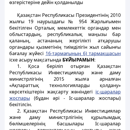
өзгерістеріне дейін қолданылды
Қазақстан Республикасы Президентінің 2010
жылғы 19 наурыздағы № 954 Жарлығымен
бекітілген Орталық мемлекеттік органдар мен
облыстардың, республикалық маңызы бар
қаланың, астананың жергілікті атқарушы
органдары қызметінің тиімділігін жыл сайынғы
бағалау жүйесі
16-тармағының 6) тармақшасын
іске асыру мақсатында
БҰЙЫРАМЫН
:
1. Қоса беріліп отырған Қазақстан
Республикасы Инвестициялар және даму
министрлігінің 2015 жылға арналған
«Ақпараттық технологияларды қолдану»
көрсеткіштерін жақсарту жөніндегі
іс-шаралар
жоспары
(бұдан әрі - Іс-шаралар жоспары)
бекітілсін.
2. Қазақстан Республикасы Инвестициялар
және даму министрлігінің құрылымдық
бөлімшелерінің басшылары Іс-шаралар