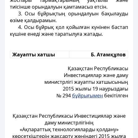
жоспары тармақтарының уақтылы және
тиісінше орындалуын қамтамасыз етсін.
3. Осы бұйрықтың орындалуын бақылауды
өзіме қалдырамын.
4. Осы бұйрық қол қойылған күнінен бастап
күшіне енеді және таратылуға жатады.
Жауапты хатшы
Б. Атамқұлов
Қазақстан Республикасы
Инвестициялар және даму
министрлігі жауапты хатшысының
2015 жылғы 19 наурыздағы
№ 294
бұйрығымен
бекітілген
Қазақстан Республикасы Инвестициялар және
даму министрлігінің
«Ақпараттық технологияларды қолдану»
көрсеткіштерін жақсарту жөніндегі 2015 жылға