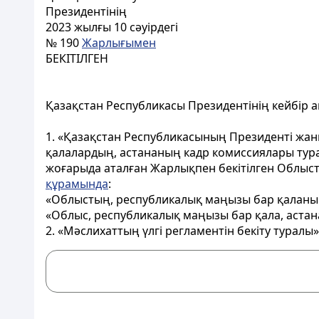
Президентінің
2023 жылғы 10 сәуірдегі
№ 190
Жарлығымен
БЕКІТІЛГЕН
Қазақстан Республикасы Президентінің кейбір акт
1. «Қазақстан Республикасының Президенті жан
қалалардың, астананың кадр комиссиялары тур
жоғарыда аталған Жарлықпен бекітілген Облыс
құрамында
:
«Облыстың, республикалық маңызы бар қаланы
«Облыс, республикалық маңызы бар қала, астан
2. «Мәслихаттың үлгі регламентін бекіту турал