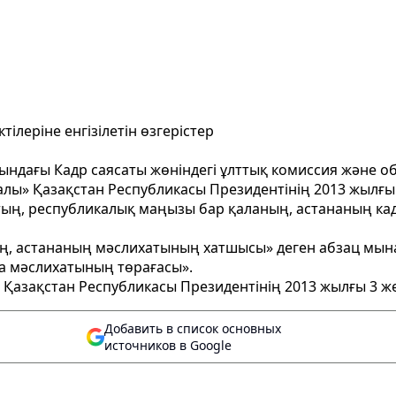
ілеріне енгізілетін өзгерістер
ындағы Кадр саясаты жөніндегі ұлттық комиссия және 
алы» Қазақстан Республикасы Президентінің 2013 жылғы
тың, республикалық маңызы бар қаланың, астананың ка
ң, астананың мәслихатының хатшысы» деген абзац мын
а мәслихатының төрағасы».
ы» Қазақстан Республикасы Президентінің 2013 жылғы 3 
Добавить в список основных
источников в Google