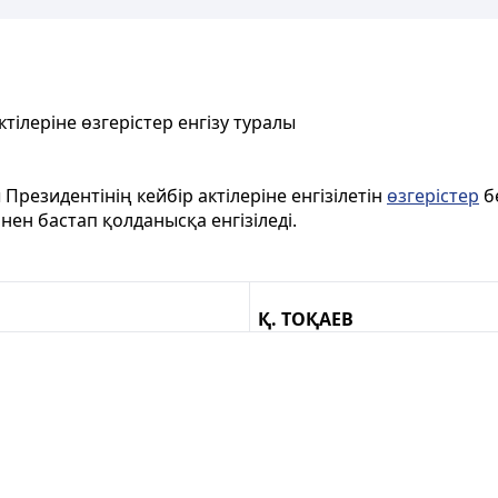
тілеріне өзгерістер енгізу туралы
Президентінің кейбір актілеріне енгізілетін
өзгерістер
бе
нен бастап қолданысқа енгізіледі.
Қ. ТОҚАЕВ