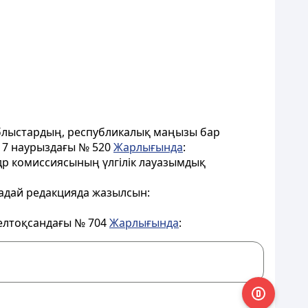
облыстардың, республикалық маңызы бар
 7 наурыздағы № 520
Жарлығында
:
др комиссиясының үлгілік лауазымдық
адай редакцияда жазылсын:
желтоқсандағы № 704
Жарлығында
: