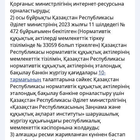
Қорғаныс министрлігінің интернет-ресурсына
орналастыруды;
2) осы бұйрықты Қазақстан Республикасы
Әділет министрінің 2023 жылғы 11 шілдедегі №
472 бұйрығымен бекітілген (Нормативтік
құқықтық актілерді мемлекеттік тіркеу
тізілімінде № 33059 болып тіркелген) Қазақстан
Республикасы нормативтік құқықтық актілерінің
мемлекеттік тізілімін, Қазақстан Республикасы
нормативтік құқықтық актілерінің эталондық
бақылау банкін жүргізу қағидалары
10-
тармағының
талаптарына сәйкес Қазақстан
Республикасы нормативтік құқықтық актілерінің
эталондық бақылау банкіне орналастыру үшін
Қазақстан Республикасы Әділет министрлігінің
«Қазақстан Республикасының Заңнама және
құқықтық ақпарат институты» шаруашылық
жүргізу құқығындағы республикалық
мемлекеттік кәсіпорнына жолдауды;
3) алғашқы ресми жарияланған күнінен бастап