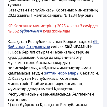
туралы
Қазақстан Республикасы Қорғаныс министрінің
2023 жылғы 1 желтоқсандағы № 1234 бұйрығы
ҚР Қорғаныс министрінің 2025 жылғы 3 сәуірдегі
№ 362
бұйрығымен
күші жойыл
ды
Қазақстан Республикасының Бюджет кодексі
69-
бабының 2-тармағына
сәйкес
БҰЙЫРАМЫН
:
1. Қоса беріліп отырған Техникалық тәрбие
құралдарымен, басқа да мәдени-ағарту
мүлкімен және баспаханалардың
полиграфиялық жабдығы жиынтықтарымен
қамтамасыз етудің
заттай нормалары
бекітілсін.
2. Қазақстан Республикасы Қорғаныс
министрлігі Тәрбие және идеологиялық
жұмыстар департаменті Қазақстан
Республикасының заңнамасында белгіленген
тәртіппен:
1) осы бұйрықты Қазақстан Республикасы