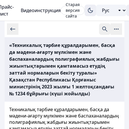
Старая
Прайс-
Видеоинструкция
версия
лист
сайта
«Техникалық тәрбие құралдарымен, басқа
да мәдени-ағарту мүлкімен және
баспаханалардың полиграфиялық жабдығы
жиынтықтарымен қамтамасыз етудің
заттай нормаларын бекіту туралы»
Қазақстан Республикасы Қорғаныс
министрінің 2023 жылғы 1 желтоқсандағы
№ 1234 бұйрығы (күші жойылды)
Техникалық тәрбие құралдарымен, басқа да
мәдени-ағарту мүлкімен және баспаханалардың
полиграфиялық жабдығы жиынтықтарымен
қамтамасыз етудің заттай нормаларын бекіту