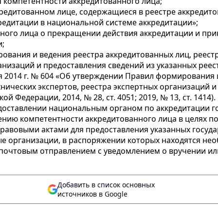
компетентности аккредитованного лица;
редитованном лице, содержащиеся в реестре аккредито
кредитации в национальной системе аккредитации»;
ного лица о прекращении действия аккредитации и пр
и;
вания и ведения реестра аккредитованных лиц, реестр
ганизаций и предоставления сведений из указанных рее
 2014 г. № 604 «Об утверждении Правил формирования 
хнических экспертов, реестра экспертных организаций 
 Федерации, 2014, № 28, ст. 4051; 2019, № 13, ст. 1414).
предоставлении национальным органом по аккредитации г
нию компетентности аккредитованного лица в целях п
авовыми актами для предоставления указанных государ
ые организации, в распоряжении которых находятся не
почтовым отправлением с уведомлением о вручении или
Добавить в список основных
источников в Google