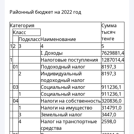
Районный бюджет на 2022 год
Категория
Сумма
тысяч
Класс
тенге
Подкласс
Наименование
1
2
3
4
5
I. Доходы
7629881,4
1
Налоговые поступления
1287014,4
01
Подоходный налог
8197,3
2
Индивидуальный
8197,3
подоходный налог
03
Социальный налог
911236,1
1
Социальный налог
911236,1
04
Налоги на собственность
320836,0
1
Налоги на имущество
314791,0
3
Земельный налог
3447,0
4
Налог на транспортные
2598,0
средства