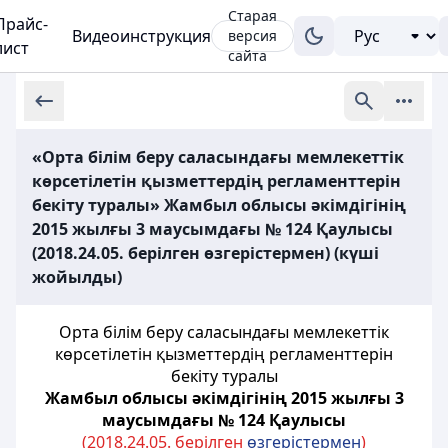
Старая
Прайс-
Видеоинструкция
версия
лист
сайта
«Орта білім беру саласындағы мемлекеттік
көрсетілетін қызметтердің регламенттерін
бекіту туралы» Жамбыл облысы әкімдігінің
2015 жылғы 3 маусымдағы № 124 Қаулысы
(2018.24.05. берілген өзгерістермен) (күші
жойылды)
Орта білім беру саласындағы мемлекеттік
көрсетілетін қызметтердің регламенттерін
бекіту туралы
Жамбыл облысы әкімдігінің 2015 жылғы 3
маусымдағы № 124 Қаулысы
(2018.24.05. берілген
өзгерістермен
)