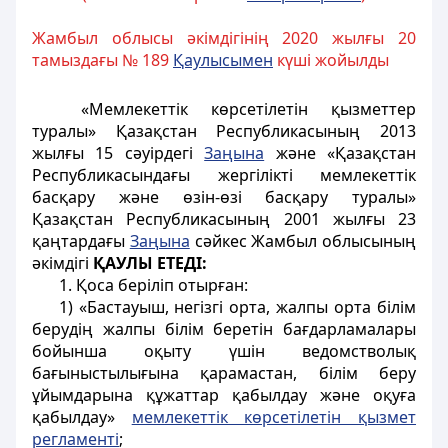
Жамбыл облысы әкімдігінің 2020 жылғы 20
тамыздағы № 189
Қаулысымен
күші жойылды
«Мемлекеттік көрсетілетін қызметтер
туралы» Қазақстан Республикасының 2013
жылғы 15 сәуірдегі
Заңына
және «Қазақстан
Республикасындағы жергілікті мемлекеттік
басқару және өзін-өзі басқару туралы»
Қазақстан Республикасының 2001 жылғы 23
қаңтардағы
Заңына
сәйкес Жамбыл облысының
әкімдігі
ҚАУЛЫ ЕТЕДІ:
1. Қоса беріліп отырған:
1) «Бастауыш, негізгі орта, жалпы орта білім
берудің жалпы білім беретін бағдарламалары
бойынша оқыту үшін ведомстволық
бағыныстылығына қарамастан, білім беру
ұйымдарына құжаттар қабылдау және оқуға
қабылдау»
мемлекеттік көрсетілетін қызмет
регламенті
;