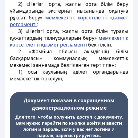
2) «Негізгі орта, жалпы орта білім беру
ұйымдарында экстернат нысанында оқытуға
рұқсат беру»
мемлекеттік көрсетілетін қызмет
регламенті
;
3) «Негізгі орта, жалпы орта білім туралы
құжаттардың телнұсқаларын беру»
мемлекеттік
көрсетілетін қызмет регламенті
бекітілсін.
2. «Жамбыл облысы әкімдігінің білім
басқармасы» коммуналдық мемлекеттік
мекемесі заңнамада белгіленген тәртіппен:
1) осы қаулының әділет органдарында
мемлекеттік тіркелуін;
Документ показан в сокращенном
демонстрационном режиме
Для того, чтобы получить доступ к документу,
Вам нужно перейти по кнопке Войти и ввести
логин и пароль. Если у вас нет логина и
пароля, зарегистрируйтесь.