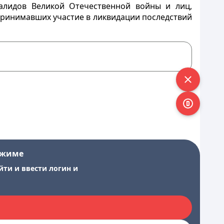
валидов Великой Отечественной войны и лиц,
 принимавших участие в ликвидации последствий
ежиме
йти и ввести логин и