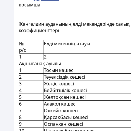
қосымша
Жангелдин ауданының елді мекендерінде салық с
коэффициенттері
№
Елді мекеннің атауы
р/с
1
2
Ақшығанақ ауылы
1
Тосын көшесі
2
Тәуелсіздік көшесі
3
Жеңіс көшесі
4
Бейбітшілік көшесі
5
Желтоқсан көшесі
6
Алакол көшесі
7
Олкейік көшесі
8
Қарсақбасы көшесі
9
Оспанхан көшесі
10
Шақшақ Батыр көшесі