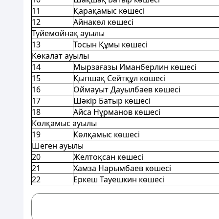
11
Қарақамыс көшесі
12
Айнакөл көшесі
Түйемойнақ ауылы
13
Тосын Құмы көшесі
Көкалат ауылы
14
Мырзағазы Иманберлин көшесі
15
Қыпшақ Сейтқұл көшесі
16
Оймауыт Дауылбаев көшесі
17
Шәкір Батыр көшесі
18
Айса Нұрманов көшесі
Көлқамыс ауылы
19
Көлқамыс көшесі
Шеген ауылы
20
Желтоқсан көшесі
21
Хамза Нарымбаев көшесі
22
Еркеш Тауешкин көшесі