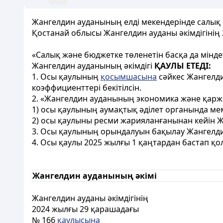
Жангелдин ауданының елді мекендерінде салық с
Қостанай облысы Жангелдин ауданы әкімдігінің
«Салық және бюджетке төленетін басқа да мінде
Жангелдин ауданының әкімдігі
ҚАУЛЫ ЕТЕДІ:
1. Осы қаулының
қосымшасына
сәйкес Жангелди
коэффициенттері бекітілсін.
2. «Жангелдин ауданының экономика және қаржы
1) осы қаулының аумақтық әділет органында ме
2) осы қаулыны ресми жарияланғанынан кейін Ж
3. Осы қаулының орындалуын бақылау Жангелдин
4. Осы қаулы 2025 жылғы 1 қаңтардан бастап қо
Жангелдин ауданының әкімі
Жангелдин ауданы әкімдігінің
2024 жылғы 29 қарашадағы
№ 166
қаулысына