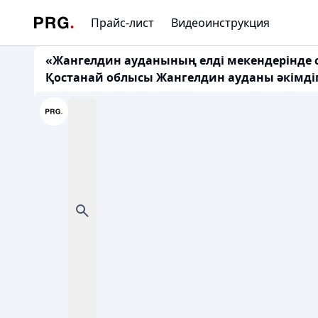
Прайс-лист
Видеоинструкция
«Жангелдин ауданының елді мекендерінде са
Қостанай облысы Жангелдин ауданы әкімдіг