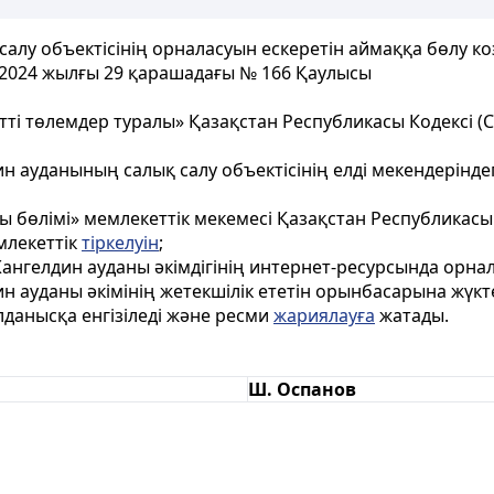
алу объектісінің орналасуын ескеретін аймаққа бөлу к
 2024 жылғы 29 қарашадағы № 166 Қаулысы
тті төлемдер туралы» Қазақстан Республикасы Кодексі (С
н ауданының салық салу объектісінің елді мекендерінде
 бөлімі» мемлекеттік мекемесі Қазақстан Республикасы
млекеттік
тіркелуін
;
ангелдин ауданы әкімдігінің интернет-ресурсында орна
 ауданы әкімінің жетекшілік ететін орынбасарына жүкте
лданысқа енгізіледі және ресми
жариялауға
жатады.
Ш. Оспанов