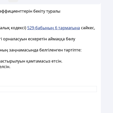
оэффициенттерін бекіту туралы
алық кодексі)
529-бабының 6 тармағына
сәйкес,
гі орналасуын ескеретін аймаққа бөлу
ның заңнамасында белгіленген тәртіпте:
ластырылуын қамтамасыз етсін.
лсін.