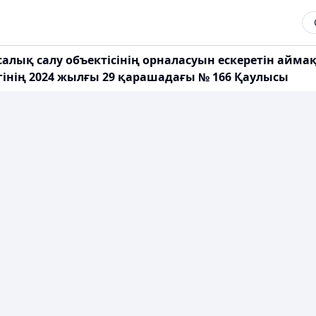
лық салу объектісінің орналасуын ескеретін аймақ
інің 2024 жылғы 29 қарашадағы № 166 Қаулысы