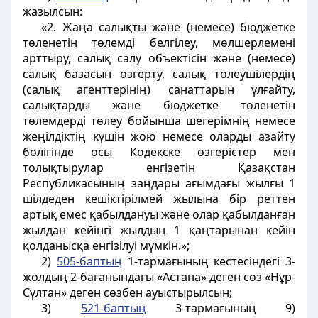
жазылсын:
«2. Жаңа салықты және (немесе) бюджетке
төленетін төлемді белгілеу, мөлшерлемені
арттыру, салық салу объектісін және (немесе)
салық базасын өзгерту, салық төлеушілердің
(салық агенттерінің) санаттарын ұлғайту,
салықтарды және бюджетке төленетін
төлемдерді төлеу бойынша шегерімнің немесе
жеңілдіктің күшін жою немесе оларды азайту
бөлігінде осы Кодекске өзгерістер мен
толықтырулар енгізетін Қазақстан
Республикасының заңдары ағымдағы жылғы 1
шілдеден кешіктірілмей жылына бір реттен
артық емес қабылдануы және олар қабылданған
жылдан кейінгі жылдың 1 қаңтарынан кейін
қолданысқа енгізілуі мүмкін.»;
2)
505-баптың
1-тармағының кестесіндегі 3-
жолдың 2-бағанындағы «Астана» деген сөз «Нұр-
Сұлтан» деген сөзбен ауыстырылсын;
3)
521-баптың
3-тармағының 9)