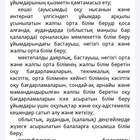
ұйымдарының қызметін қамтамасыз ету;
кешкі (ауысымды) оқу нысанын және
интернат үлгісіндегі ұйымдар арқылы
ұсынылатын жалпы орта білім беруді қоса
алғанда, аудандарда (облыстық маңызы бар
қалаларда) орналасқан мемлекеттік білім беру
ұйымдарындағы бастауыш, негізгі орта және
жалпы орта білім беру;
мектепалды даярлық, бастауыш, негізгі орта
және жалпы орта білімнің жалпы білім беретін
оқу бағдарламаларын, техникалық және
кәсіптік, орта білімнен кейінгі білімнің кәсіптік
оқу бағдарламаларын, сондай-ақ арнайы және
мамандандырылған жалпы білім беретін оқу
бағдарламаларын іске асыратын білім беру
ұйымдары үшін оқулықтар және оқу-әдістемелік
кешендер сатып алу және жеткізу;
облыстық, аудандық (қалалық) деңгейлерде
жүзеге асырылатын балаларға қосымша білім
беру;