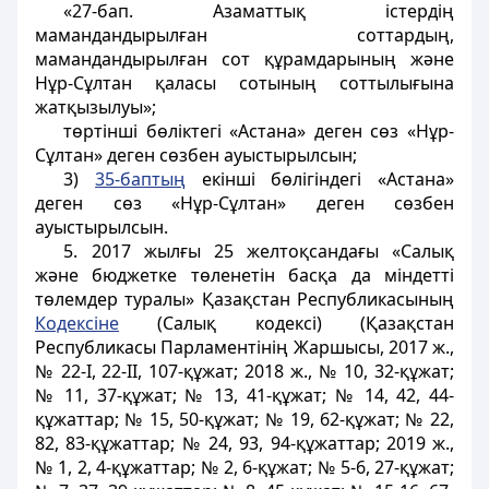
«27-бап. Азаматтық істердің
мамандандырылған соттардың,
мамандандырылған сот құрамдарының және
Нұр-Сұлтан қаласы сотының соттылығына
жатқызылуы»;
төртінші бөліктегі «Астана» деген сөз «Нұр-
Сұлтан» деген сөзбен ауыстырылсын;
3)
35-баптың
екінші бөлігіндегі «Астана»
деген сөз «Нұр-Сұлтан» деген сөзбен
ауыстырылсын.
5. 2017 жылғы 25 желтоқсандағы «Салық
және бюджетке төленетін басқа да міндетті
төлемдер туралы» Қазақстан Республикасының
Кодексіне
(Салық кодексі) (Қазақстан
Республикасы Парламентінің Жаршысы, 2017 ж.,
№ 22-І, 22-ІІ, 107-құжат; 2018 ж., № 10, 32-құжат;
№ 11, 37-құжат; № 13, 41-құжат; № 14, 42, 44-
құжаттар; № 15, 50-құжат; № 19, 62-құжат; № 22,
82, 83-құжаттар; № 24, 93, 94-құжаттар; 2019 ж.,
№ 1, 2, 4-құжаттар; № 2, 6-құжат; № 5-6, 27-құжат;