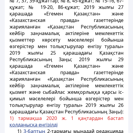
№ 7, 37, 39-құжаттар; № 8, 45-құжат; № 15-16, 67-
құжат; № 19-20, 86-құжат; 2019 жылғы 27
қарашада «Егемен Қазақстан» және
«Казахстанская правда» газеттерінде
жарияланған «Қазақстан Республикасының
кейбір заңнамалық актілеріне мемлекеттік
қызметтер көрсету мәселелері бойынша
өзгерістер мен толықтырулар енгізу туралы»
2019 жылғы 25 қарашадағы Қазақстан
Республикасының Заңы; 2019 жылғы 29
қарашада «Егемен Қазақстан» және
«Казахстанская правда» газеттерінде
жарияланған «Қазақстан Республикасының
кейбір заңнамалық актілеріне мемлекеттік
қызмет және сыбайлас жемқорлыққа қарсы іс-
қимыл мәселелері бойынша өзгерістер мен
толықтырулар енгізу туралы» 2019 жылғы 26
қарашадағы Қазақстан Республикасының Заңы):
1) тармақша 2020 ж. 1 қаңтардан бастап
қолданысқа енгізілді
1)
3-баптың
2-тармағы мынадай редакцияда