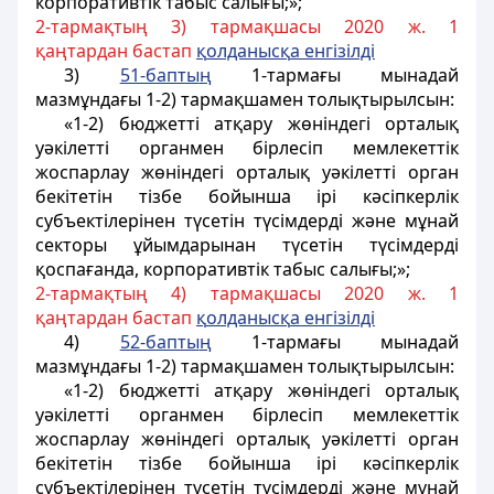
корпоративтік табыс салығы;»;
2-тармақтың 3) тармақшасы 2020 ж. 1
қаңтардан бастап
қ
олданыс
қ
а енгізілді
3)
51-бапты
ң
1-тармағы мынадай
мазмұндағы 1-2) тармақшамен толықтырылсын:
«1-2) бюджетті атқару жөніндегі орталық
уәкілетті органмен бірлесіп мемлекеттік
жоспарлау жөніндегі орталық уәкілетті орган
бекітетін тізбе бойынша ірі кәсіпкерлік
субъектілерінен түсетін түсімдерді және мұнай
секторы ұйымдарынан түсетін түсімдерді
қоспағанда, корпоративтік табыс салығы;»;
2-тармақтың 4) тармақшасы 2020 ж. 1
қаңтардан бастап
қ
олданыс
қ
а енгізілді
4)
52-бапты
ң
1-тармағы мынадай
мазмұндағы 1-2) тармақшамен толықтырылсын:
«1-2) бюджетті атқару жөніндегі орталық
уәкілетті органмен бірлесіп мемлекеттік
жоспарлау жөніндегі орталық уәкілетті орган
бекітетін тізбе бойынша ірі кәсіпкерлік
субъектілерінен түсетін түсімдерді және мұнай