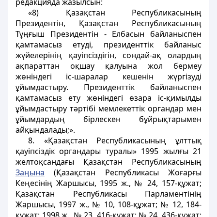
редакцияда жазылсын:
«8) Қазақстан Республикасының
Президентін, Қазақстан Республикасының
Тұңғыш Президентін - Елбасын байланыспен
қамтамасыз етуді, президенттік байланыс
жүйелерінің қауіпсіздігін, сондай-ақ олардың
ақпараттан оқшау қалуына жол бермеу
жөніндегі іс-шаралар кешенін жүргізуді
ұйымдастыру. Президенттік байланыспен
қамтамасыз ету жөніндегі өзара іс-қимылды
ұйымдастыру тәртібі мемлекеттік органдар мен
ұйымдардың бірлескен бұйрықтарымен
айқындалады;».
8. «Қазақстан Республикасының ұлттық
қауіпсіздік органдары туралы» 1995 жылғы 21
желтоқсандағы Қазақстан Республикасының
Заңына
(Қазақстан Республикасы Жоғарғы
Кеңесінің Жаршысы, 1995 ж., № 24, 157-құжат;
Қазақстан Республикасы Парламентінің
Жаршысы, 1997 ж., № 10, 108-құжат; № 12, 184-
құжат; 1998 ж., № 23, 416-құжат; № 24, 436-құжат;