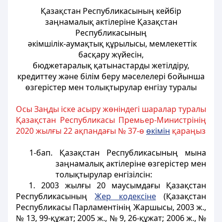
Қазақстан Республикасының кейбір
заңнамалық актілеріне Қазақстан
Республикасының
әкімшілік-аумақтық құрылысы, мемлекеттік
басқару жүйесін,
бюджетаралық қатынастарды жетілдіру,
кредиттеу және білім беру мәселелері бойынша
өзгерістер мен толықтырулар енгізу туралы
Осы Заңды іске асыру жөніндегі шаралар туралы
Қазақстан Республикасы Премьер-Министрінің
2020 жылғы 22 ақпандағы № 37-ө
өкімін
қараңыз
1-бап.
Қазақстан Республикасының мына
заңнамалық актілеріне өзгерістер мен
толықтырулар енгізілсін:
1. 2003 жылғы 20 маусымдағы Қазақстан
Республикасының
Жер кодексіне
(Қазақстан
Республикасы Парламентінің Жаршысы, 2003 ж.,
№ 13, 99-құжат; 2005 ж., № 9, 26-құжат; 2006 ж., №