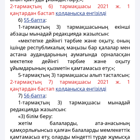
2-тармақтың 6) тармақшасы 2021 ж. 1
қаңтардан бастап
қ
олданыс
қ
а енгізілді
6)
55-бапта
:
1-тармақтың 3) тармақшасының екінші
абзацы мынадай редакцияда жазылсын:
«мектепке дейінгі тәрбие және оқыту, оның
ішінде республикалық маңызы бар қалалар мен
астана аудандарының аумағында орналасқан
мектепке дейінгі тәрбие және оқыту
ұйымдарының қызметін қамтамасыз ету;»;
5-тармақтың 3) тармақшасы алып тасталсын;
2-тармақтың 7) тармақшасы 2021 ж. 1
қаңтардан бастап
қ
олданыс
қ
а енгізілді
7)
56-бапта
:
1-тармақтың 3) тармақшасы мынадай
редакцияда жазылсын:
«3) білім беру:
жетім балаларды, ата-анасының
қамқорлығынсыз қалған балаларды мемлекеттік
қамтамасыз ету, оларды міндетті түрде жұмысқа