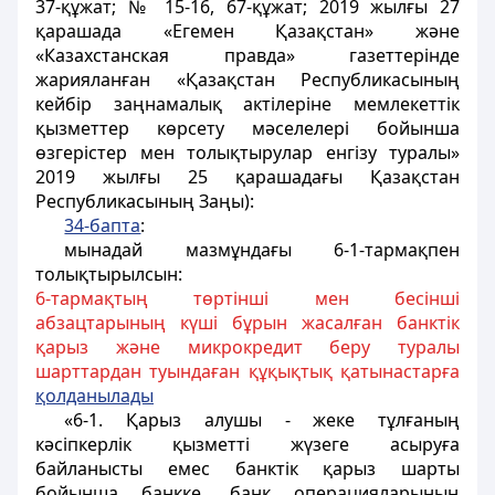
37-құжат; № 15-16, 67-құжат; 2019 жылғы 27
қарашада «Егемен Қазақстан» және
«Казахстанская правда» газеттерінде
жарияланған «Қазақстан Республикасының
кейбір заңнамалық актілеріне мемлекеттік
қызметтер көрсету мәселелері бойынша
өзгерістер мен толықтырулар енгізу туралы»
2019 жылғы 25 қарашадағы Қазақстан
Республикасының Заңы):
34-бапта
:
мынадай мазмұндағы 6-1-тармақпен
толықтырылсын:
6-тармақтың төртінші мен бесінші
абзацтарының күші бұрын жасалған банктік
қарыз және микрокредит беру туралы
шарттардан туындаған құқықтық қатынастарға
қолданылады
«6-1. Қарыз алушы - жеке тұлғаның
кәсіпкерлік қызметті жүзеге асыруға
байланысты емес банктік қарыз шарты
бойынша банкке, банк операцияларының