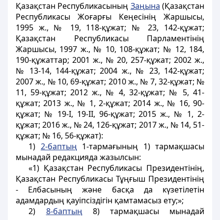
Қазақстан Республикасының
Заңына
(Қазақстан
Республикасы Жоғарғы Кеңесінің Жаршысы,
1995 ж., № 19, 118-құжат; № 23, 142-құжат;
Қазақстан Республикасы Парламентінің
Жаршысы, 1997 ж., № 10, 108-құжат; № 12, 184,
190-құжаттар; 2001 ж., № 20, 257-құжат; 2002 ж.,
№ 13-14, 144-құжат; 2004 ж., № 23, 142-құжат;
2007 ж., № 10, 69-құжат; 2010 ж., № 7, 32-құжат; №
11, 59-құжат; 2012 ж., № 4, 32-құжат; № 5, 41-
құжат; 2013 ж., № 1, 2-құжат; 2014 ж., № 16, 90-
құжат; № 19-І, 19-ІІ, 96-құжат; 2015 ж., № 1, 2-
құжат; 2016 ж., № 24, 126-құжат; 2017 ж., № 14, 51-
құжат; № 16, 56-құжат):
1)
2-баптың
1-тармағының 1) тармақшасы
мынадай редакцияда жазылсын:
«1) Қазақстан Республикасы Президентінің,
Қазақстан Республикасы Тұңғыш Президентінің
- Елбасының және басқа да күзетілетін
адамдардың қауіпсіздігін қамтамасыз ету;»;
2)
8-баптың
8) тармақшасы мынадай