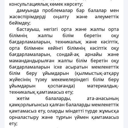
консультациялық көмек көрсету;
дамуында проблемалар бар балалар мен
жасөспірімдерді оңалту және әлеуметтік
бейімдеу;
бастауыш, негізгі орта және жалпы орта
білімнің жалпы білім беретін оқу
бағдарламаларын, техникалық және кәсіптік,
орта білімнен кейінгі білімнің кәсіптік оқу
бағдарламаларын, сондай-ақ арнайы және
мамандандырылған жалпы білім беретін оқу
бағдарламаларын іске асыратын мемлекеттік
білім беру ұйымдарын (қылмыстық-атқару
жүйесінің түзеу мекемелеріндегі білім беру
ұйымдарын қоспағанда) материалдық-
техникалық қамтамасыз ету;
жетім балаларды, ата-анасының
қамқорлығынсыз қалған балаларды мемлекеттік
қамтамасыз ету, оларды міндетті түрде жұмысқа
орналастыру және тұрғын үймен қамтамасыз
ету;