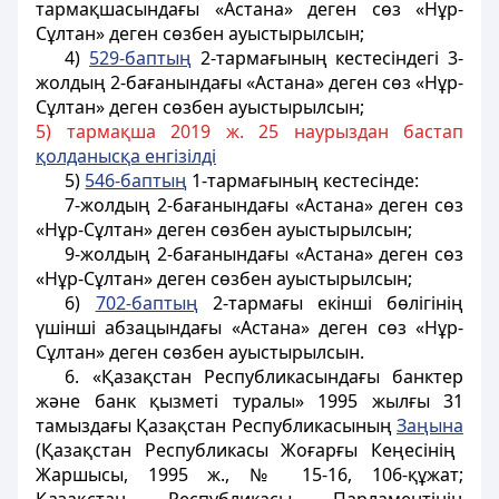
тармақшасындағы «Астана» деген сөз «Нұр-
Сұлтан» деген сөзбен ауыстырылсын;
4)
529-баптың
2-тармағының кестесіндегі 3-
жолдың 2-бағанындағы «Астана» деген сөз «Нұр-
Сұлтан» деген сөзбен ауыстырылсын;
5) тармақша 2019 ж. 25 наурыздан бастап
қолданысқа енгізілді
5)
546-баптың
1-тармағының кестесінде:
7-жолдың 2-бағанындағы «Астана» деген сөз
«Нұр-Сұлтан» деген сөзбен ауыстырылсын;
9-жолдың 2-бағанындағы «Астана» деген сөз
«Нұр-Сұлтан» деген сөзбен ауыстырылсын;
6)
702-баптың
2-тармағы екінші бөлігінің
үшінші абзацындағы «Астана» деген сөз «Нұр-
Сұлтан» деген сөзбен ауыстырылсын.
6. «Қазақстан Республикасындағы банктер
және банк қызметі туралы» 1995 жылғы 31
тамыздағы Қазақстан Республикасының
Заңына
(Қазақстан Республикасы Жоғарғы Кеңесінің
Жаршысы, 1995 ж., № 15-16, 106-құжат;