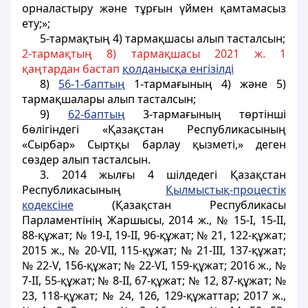
орналастыру және тұрғын үймен қамтамасыз
ету;»;
5-тармақтың 4) тармақшасы алып тасталсын;
2-тармақтың 8) тармақшасы 2021 ж. 1
қаңтардан бастап
қ
олданыс
қ
а енгізілді
8)
56-1-баптың
1-тармағының 4) және 5)
тармақшалары алып тасталсын;
9)
62-баптың
3-тармағының төртінші
бөлігіндегі «Қазақстан Республикасының
«Сырбар» Сыртқы барлау қызметі,» деген
сөздер алып тасталсын.
3. 2014 жылғы 4 шілдедегі Қазақстан
Республикасының
Қылмыстық-процестік
кодексіне
(Қазақстан Республикасы
Парламентінің Жаршысы, 2014 ж., № 15-І, 15-ІІ,
88-құжат; № 19-І, 19-ІІ, 96-құжат; № 21, 122-құжат;
2015 ж., № 20-VІІ, 115-құжат; № 21-ІІІ, 137-құжат;
№ 22-V, 156-құжат; № 22-VІ, 159-құжат; 2016 ж., №
7-ІІ, 55-құжат; № 8-ІІ, 67-құжат; № 12, 87-құжат; №
23, 118-құжат; № 24, 126, 129-құжаттар; 2017 ж.,