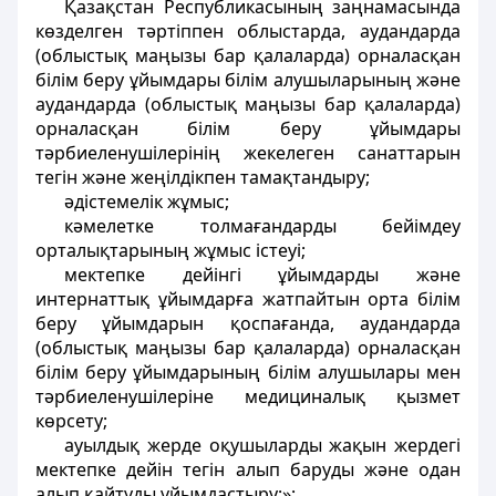
Қазақстан Республикасының заңнамасында
көзделген тәртіппен облыстарда, аудандарда
(облыстық маңызы бар қалаларда) орналасқан
білім беру ұйымдары білім алушыларының және
аудандарда (облыстық маңызы бар қалаларда)
орналасқан білім беру ұйымдары
тәрбиеленушілерінің жекелеген санаттарын
тегін және жеңілдікпен тамақтандыру;
әдістемелік жұмыс;
кәмелетке толмағандарды бейімдеу
орталықтарының жұмыс істеуі;
мектепке дейінгі ұйымдарды және
интернаттық ұйымдарға жатпайтын орта білім
беру ұйымдарын қоспағанда, аудандарда
(облыстық маңызы бар қалаларда) орналасқан
білім беру ұйымдарының білім алушылары мен
тәрбиеленушілеріне медициналық қызмет
көрсету;
ауылдық жерде оқушыларды жақын жердегі
мектепке дейін тегін алып баруды және одан
алып қайтуды ұйымдастыру;»;