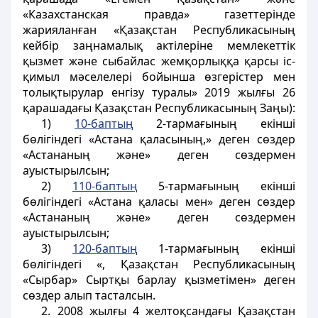
«Казахстанская правда» газеттерінде
жарияланған «Қазақстан Республикасының
кейбір заңнамалық актілеріне мемлекеттік
қызмет және сыбайлас жемқорлыққа қарсы іс-
қимыл мәселелері бойынша өзгерістер мен
толықтырулар енгізу туралы» 2019 жылғы 26
қарашадағы Қазақстан Республикасының Заңы):
1)
10-баптың
2-тармағының екінші
бөлігіндегі «Астана қаласының,» деген сөздер
«Астананың және» деген сөздермен
ауыстырылсын;
2)
110-баптың
5-тармағының екінші
бөлігіндегі «Астана қаласы мен» деген сөздер
«Астананың және» деген сөздермен
ауыстырылсын;
3)
120-баптың
1-тармағының екінші
бөлігіндегі «, Қазақстан Республикасының
«Сырбар» Сыртқы барлау қызметімен» деген
сөздер алып тасталсын.
2. 2008 жылғы 4 желтоқсандағы Қазақстан