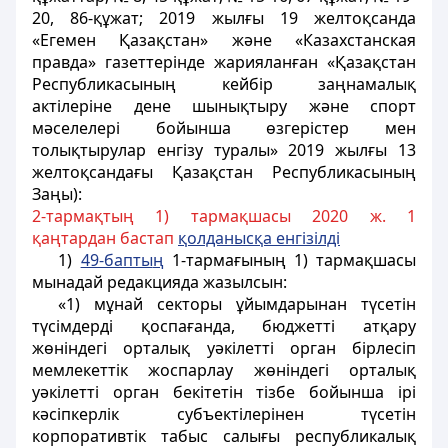
20, 86-құжат; 2019 жылғы 19 желтоқсанда
«Егемен Қазақстан» және «Казахстанская
правда» газеттерінде жарияланған «Қазақстан
Республикасының кейбір заңнамалық
актілеріне дене шынықтыру және спорт
мәселелері бойынша өзгерістер мен
толықтырулар енгізу туралы» 2019 жылғы 13
желтоқсандағы Қазақстан Республикасының
Заңы):
2-тармақтың 1) тармақшасы 2020 ж. 1
қаңтардан бастап
қолданысқа енгізілді
1)
49-бапты
ң
1-тармағының 1) тармақшасы
мынадай редакцияда жазылсын:
«1) мұнай секторы ұйымдарынан түсетін
түсімдерді қоспағанда, бюджетті атқару
жөніндегі орталық уәкілетті орган бірлесіп
мемлекеттік жоспарлау жөніндегі орталық
уәкілетті орган бекітетін тізбе бойынша ірі
кәсіпкерлік субъектілерінен түсетін
корпоративтік табыс салығы республикалық