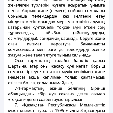
жекелеген түрлерін жүзеге асыратын ұйымға
негізгі борыш және (немесе) сыйақы сомалары
бойынша төлемдердің кез келгенін өтеу
міндеттемесін орындау мерзімін өткізіп алудың
қатарынан күнтізбелік тоқсан күні өткен соң
тұрақсыздық айыбын (айыппұлдарды,
өсімпұлдарды), сондай-ақ қарызды беруге және
оған қызмет көрсетуге байланысты
комиссиялар мен өзге де төлемдерді есепке
жазуға және талап етуге тыйым салынады.
Осы тармақтың талабы банктік қарыз
шартына, егер оны жасасу күні негізгі борыш
сомасы тіркеуге жататын мүлік кепілімен және
(немесе) ақша кепілімен толық қамтамасыз
етілген болса, қолданылмайды.»;
7-1-тармақтың екінші бөлігінің бірінші
абзацындағы «бір жүз сексен» деген сөздер
«тоқсан» деген сөзбен ауыстырылсын.
7. «Қазақстан Республикасы Мемлекеттік
күзет қызметі туралы» 1995 жылғы 3 қазандағы