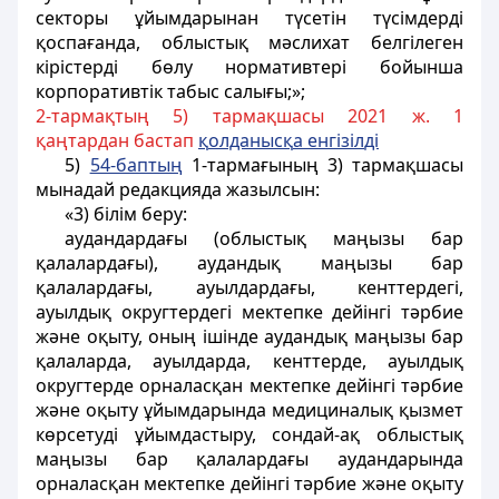
секторы ұйымдарынан түсетін түсімдерді
қоспағанда, облыстық мәслихат белгілеген
кірістерді бөлу нормативтері бойынша
корпоративтік табыс салығы;»;
2-тармақтың 5) тармақшасы 2021 ж. 1
қаңтардан бастап
қ
олданыс
қ
а енгізіл
ді
5)
54-баптың
1-тармағының 3) тармақшасы
мынадай редакцияда жазылсын:
«3) білім беру:
аудандардағы (облыстық маңызы бар
қалалардағы), аудандық маңызы бар
қалалардағы, ауылдардағы, кенттердегі,
ауылдық округтердегі мектепке дейінгі тәрбие
және оқыту, оның ішінде аудандық маңызы бар
қалаларда, ауылдарда, кенттерде, ауылдық
округтерде орналасқан мектепке дейінгі тәрбие
және оқыту ұйымдарында медициналық қызмет
көрсетуді ұйымдастыру, сондай-ақ облыстық
маңызы бар қалалардағы аудандарында
орналасқан мектепке дейінгі тәрбие және оқыту