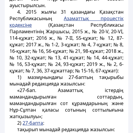
ауыстырылсын.
4. 2015 жылғы 31 қазандағы Қазақстан
Республикасының
Азаматтық процестік
кодексіне
(Қазақстан Республикасы
Парламентінің Жаршысы, 2015 ж., № 20-V, 20-VІ,
114-құжат; 2016 ж., № 7-ІІ, 55-құжат; № 12, 87-
құжат; 2017 ж., № 1-2, 3-құжат; № 4, 7-құжат; № 8,
16-құжат; № 16, 56-құжат; № 21, 98-құжат; 2018 ж.,
№ 10, 32-құжат; № 13, 41-құжат; № 14, 44-құжат;
№ 16, 53-құжат; № 24, 93-құжат; 2019 ж., № 2, 6-
құжат; № 7, 36, 37-құжаттар; № 15-16, 67-құжат):
1) мазмұнындағы 27-баптың тақырыбы
мынадай редакцияда жазылсын:
«27-бап. Азаматтық істердің
мамандандырылған соттардың,
мамандандырылған сот құрамдарының және
Нұр-Сұлтан қаласы сотының соттылығына
жатқызылуы»;
2)
27-бапта
:
тақырып мынадай редакцияда жазылсын: