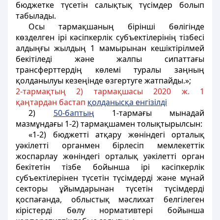
бюджетке түсетін салықтық түсімдер болып
табылады.
Осы тармақшаның бірінші бөлігінде
көзделген ірі кәсіпкерлік субъектілерінің тізбесі
алдыңғы жылдың 1 мамырынан кешіктірілмей
бекітіледі және жалпы сипаттағы
трансферттердің көлемі туралы заңның
қолданылуы кезеңінде өзгертуге жатпайды.»;
2-тармақтың 2) тармақшасы 2020 ж. 1
қаңтардан бастап
қ
олданыс
қ
а енгізілді
2)
50-бапты
ң
1-тармағы мынадай
мазмұндағы 1-2) тармақшамен толықтырылсын:
«1-2) бюджетті атқару жөніндегі орталық
уәкілетті органмен бірлесіп мемлекеттік
жоспарлау жөніндегі орталық уәкілетті орган
бекітетін тізбе бойынша ірі кәсіпкерлік
субъектілерінен түсетін түсімдерді және мұнай
секторы ұйымдарынан түсетін түсімдерді
қоспағанда, облыстық мәслихат белгілеген
кірістерді бөлу нормативтері бойынша