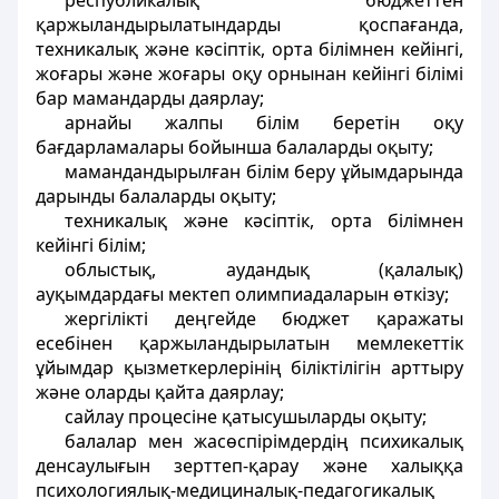
республикалық бюджеттен
қаржыландырылатындарды қоспағанда,
техникалық және кәсіптік, орта білімнен кейінгі,
жоғары және жоғары оқу орнынан кейінгі білімі
бар мамандарды даярлау;
арнайы жалпы білім беретін оқу
бағдарламалары бойынша балаларды оқыту;
мамандандырылған білім беру ұйымдарында
дарынды балаларды оқыту;
техникалық және кәсіптік, орта білімнен
кейінгі білім;
облыстық, аудандық (қалалық)
ауқымдардағы мектеп олимпиадаларын өткізу;
жергілікті деңгейде бюджет қаражаты
есебінен қаржыландырылатын мемлекеттік
ұйымдар қызметкерлерінің біліктілігін арттыру
және оларды қайта даярлау;
сайлау процесіне қатысушыларды оқыту;
балалар мен жасөспірімдердің психикалық
денсаулығын зерттеп-қарау және халыққа
психологиялық-медициналық-педагогикалық