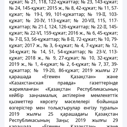
құжат; № 21, 118, 122-құжаттар; № 23, 143-құжат;
№ 24, 145-құжат; 2015 ж., № 8, 42-құжат; № 11, 57-
құжат; № 19-І, 99, 101-құжаттар; № 19-ІІ, 103-
құжат; № 20-ІV, 113-құжат; № 20-VІІ, 115, 117-
құжаттар; № 21-І, 124, 126-құжаттар; № 22-ІІ, 145-
құжат; № 22-VІ, 159-құжат; 2016 ж., № 6, 45-құжат;
№ 7-ІІ, 53, 56-құжаттар; № 8-ІІ, 72-құжат; № 10, 79-
құжат; 2017 ж., № 3, 6-құжат; № 4, 7-құжат; № 12,
34-құжат; № 14, 51, 54-құжаттар; № 23-V, 113-
құжат; 2018 ж., № 9, 27-құжат; № 10, 32-құжат;
2019 ж., № 1, 4-құжат; № 2, 6-құжат; № 7, 37, 39-
құжаттар; № 19-20, 86-құжат; 2019 жылғы 27
қарашада «Егемен Қазақстан» және
«Казахстанская правда» газеттерінде
жарияланған «Қазақстан Республикасының
кейбір заңнамалық актілеріне мемлекеттік
қызметтер көрсету мәселелері бойынша
өзгерістер мен толықтырулар енгізу туралы»
2019 жылғы 25 қарашадағы Қазақстан
Республикасының Заңы; 2019 жылғы 29
қарашада «Егемен Қазақстан» және