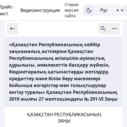
Старая
Прайс-
Видеоинструкция
версия
лист
сайта
«Қазақстан Республикасының кейбір
заңнамалық актілеріне Қазақстан
Республикасының әкімшілік-аумақтық
құрылысы, мемлекеттік басқару жүйесін,
бюджетаралық қатынастарды жетілдіру,
кредиттеу және білім беру мәселелері
бойынша өзгерістер мен толықтырулар
енгізу туралы» Қазақстан Республикасының
2019 жылғы 27 желтоқсандағы № 291-VІ Заңы
ҚАЗАҚСТАН РЕСПУБЛИКАСЫНЫҢ
ЗАҢЫ