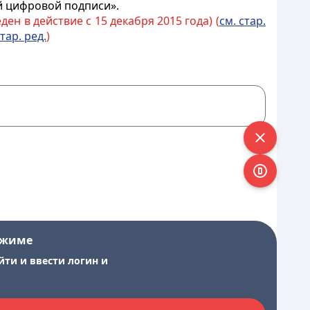
й цифровой подписи».
ден в действие с 15 декабря 2015 года) (
см. стар.
стар. ред.
)
ежиме
йти и ввести логин и