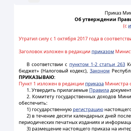
Приказ Мин
Об утверждении Прав
(с
и
Утратил силу с 1 октября 2017 года в соответств
Заголовок изложен в редакции
приказом
Министр
В соответствии с
пунктом 1-2 статьи 263
Ко
бюджет» (Налоговый кодекс),
Законом
Республи
ПРИКАЗЫВАЮ
:
Пункт 1 изложен в редакции
приказа
Министра фи
1. Утвердить прилагаемые
Правила
документ
2. Комитету государственных доходов Мини
обеспечить:
1) государственную
регистрацию
настоящего
2) в течение десяти календарных дней пос
периодических печатных изданиях и информаци
3) размещение настоящего приказа на инте