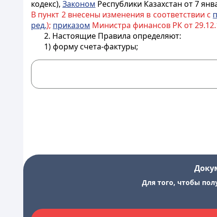
кодекс),
Законом
Республики Казахстан от 7 янв
В пункт 2 внесены изменения в соответствии с
ред.
);
приказом
Министра финансов РК от 29.12.15
2. Настоящие Правила определяют:
1) форму счета-фактуры;
Доку
Для того, чтобы пол