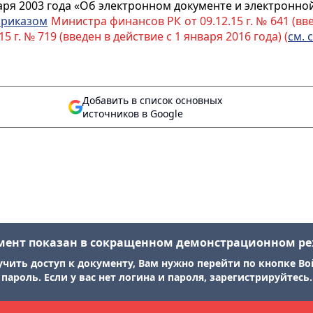
аря 2003 года «Об электронном документе и электронно
приказом
Министра финансов РК от 09.12.15 г. № 641 (вве
 г. № 719 (введен в действие с 1 января 2016 года) (
см. 
Добавить в список основных
источников в Google
мент показан в сокращенном демонстрационном р
учить доступ к документу, Вам нужно перейти по кнопке Во
пароль. Если у вас нет логина и пароля, зарегистрируйтесь.