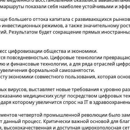
айне медленного восстановления оказались авиакомпани
маршруты показали себя наиболее устойчивыми и эффе
еще большего оттока капитала с развивающихся рынков
 инвестиционных режимов, а также значительному рост
ий. Результатом будет сокращение прямых иностранны
есс цифровизации общества и экономики.
тся повседневностью. Цифровые технологии превращаю
ию и финансовые технологии, а для ряда отраслей цифр
 увеличения формальной самозанятости.
осту экономики совместного пользования, которая осно
ых вирусов, выставляет новые требования к уровню ра
казанию медицинских услуг посредством цифровых техно
годаря которому увеличится спрос на IT в здравоохран
ементов четвертой промышленной революции было замед
ет данный процесс. Критически важной основой для бла
, высококачественная и доступная широкополосная сет