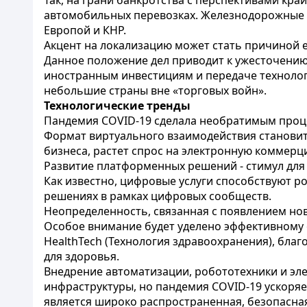
Так, на грани банкротства с перспективами кр
автомобильных перевозках. Железнодорожные 
Европой и КНР.
Акцент на локализацию может стать причиной 
Данное положение дел приводит к ужесточению
иностранным инвестициям и передаче технолог
небольшие страны вне «торговых войн».
Технологические тренды
Пандемия COVID-19 сделала необратимым проц
Формат виртуального взаимодействия станови
бизнеса, растет спрос на электронную коммерц
Развитие платформенных решений - стимул для
Как известно, цифровые услуги способствуют р
решениях в рамках цифровых сообществ.
Неопределенность, связанная с появлением нов
Особое внимание будет уделено эффективному о
HealthTech (Технология здравоохранения), бла
для здоровья.
Внедрение автоматизации, робототехники и эл
инфраструктуры, но пандемия COVID-19 ускоря
является широко распространенная, безопасная