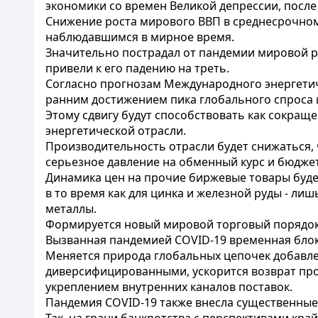
экономики со времен Великой депрессии, после
Снижение роста мирового ВВП в среднесрочном
наблюдавшимся в мирное время.
Значительно пострадал от пандемии мировой р
привели к его падению на треть.
Согласно прогнозам Международного энергетиче
ранним достижением пика глобального спроса и 
Этому сдвигу будут способствовать как сокраще
энергетической отрасли.
Производительность отрасли будет снижаться, 
серьезное давление на обменный курс и бюджет
Динамика цен на прочие биржевые товары будет
в то время как для цинка и железной руды - л
металлы.
Формируется новый мировой торговый порядок
Вызванная пандемией COVID-19 временная блок
Меняется природа глобальных цепочек добавлен
диверсифицированными, ускорится возврат прои
укреплением внутренних каналов поставок.
Пандемия COVID-19 также внесла существенные 