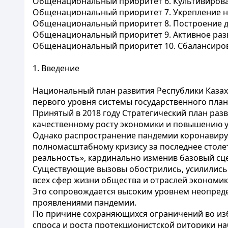
Общенациональный приоритет 6. Культивирова
Общенациональный приоритет 7. Укрепление 
Общенациональный приоритет 8. Построение 
Общенациональный приоритет 9. Активное раз
Общенациональный приоритет 10. Сбалансиро
1. Введение
Национальный план развития Республики Казахс
первого уровня системы государственного план
Принятый в 2018 году Стратегический план раз
качественному росту экономики и повышению у
Однако распространение пандемии коронавирус
полномасштабному кризису за последнее столе
реальность», кардинально изменив базовый сце
Существующие вызовы обострились, усилились
всех сфер жизни общества и отраслей экономик
Это сопровождается высоким уровнем неопреде
проявлениями пандемии.
По причине сохраняющихся ограничений во изб
спроса и роста протекционистской риторики н