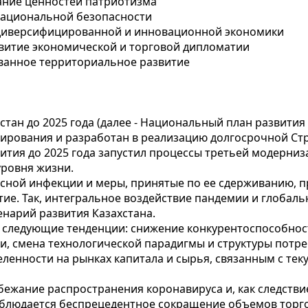
ние ценностей патриотизма
национальной безопасности
диверсифицированной и инновационной экономики
витие экономической и торговой дипломатии
ванное территориальное развитие
тан до 2025 года (далее - Национальный план развития 
ирования и разработан в реализацию долгосрочной Стра
вития до 2025 года запустил процессы третьей модерни
ровня жизни.
ной инфекции и меры, принятые по ее сдерживанию, п
тие. Так, интегральное воздействие пандемии и глобал
нарий развития Казахстана.
 следующие тенденции: снижение конкурентоспособнос
и, смена технологической парадигмы и структуры потре
ленности на рынках капитала и сырья, связанным с т
ежание распространения коронавируса и, как следстви
аблюдается беспрецедентное сокращение объемов торг