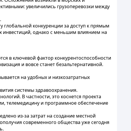
и. Осложнения возникли в морских и
ктивными: увеличились грузоперевозки между
.
у глобальной конкуренции за доступ к прямым
х инвестиций, однако с меньшим влиянием на
тся в ключевой фактор конкурентоспособности
овизация и вовсе станет безальтернативной.
вывается на удобных и низкозатратных
звития системы здравоохранения.
логий. В частности, это коснется проекта
ении, телемедицину и программное обеспечение
лено из-за затрат на создание местной
гополучия современного общества уже сегодня
ь.