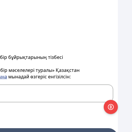
йбір бұйрықтарының тізбесі
йбір мәселелері туралы» Қазақстан
ына
мынадай өзгеріс енгізілсін: