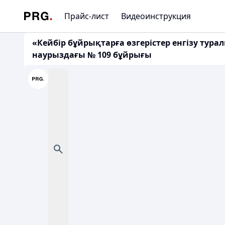
Прайс-лист
Видеоинструкция
«Кейбір бұйрықтарға өзгерістер енгізу тур
наурыздағы № 109 бұйрығы