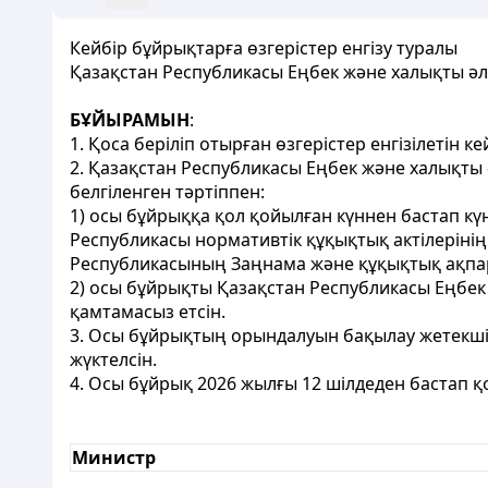
Кейбір бұйрықтарға өзгерістер енгізу туралы
Қазақстан Республикасы Еңбек және халықты әл
БҰЙЫРАМЫН
:
1. Қоса беріліп отырған өзгерістер енгізілетін 
2. Қазақстан Республикасы Еңбек және халықты
белгіленген тәртіппен:
1) осы бұйрыққа қол қойылған күннен бастап күн
Республикасы нормативтік құқықтық актілерінің
Республикасының Заңнама және құқықтық ақпар
2) осы бұйрықты Қазақстан Республикасы Еңбек
қамтамасыз етсін.
3. Осы бұйрықтың орындалуын бақылау жетекшіл
жүктелсін.
4. Осы бұйрық 2026 жылғы 12 шілдеден бастап қ
Министр