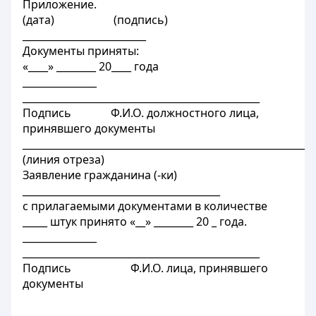
Приложение.
(дата) (подпись)
_________________________
Документы приняты:
«____» ________ 20____ года
_______________
________________________________________________
Подпись Ф.И.О. должностного лица,
принявшего документы
___________________________________________________________
(линия отреза)
Заявление гражданина (-ки)
________________________________________
с прилагаемыми документами в количестве
_____ штук принято «__» ________ 20 _ года.
_______________
________________________________________________
Подпись Ф.И.О. лица, принявшего
документы