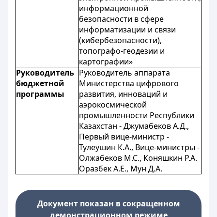
информационной
безопасности в сфере
информатизации и связи
(кибербезопасности),
топографо-геодезии и
картографии»
Руководитель
Руководитель аппарата
бюджетной
Министерства цифрового
программы
развития, инноваций и
аэрокосмической
промышленности Республики
Казахстан - Джумабеков А.Д.,
Первый вице-министр -
Тулеушин К.А., Вице-министры -
Олжабеков М.С., Коняшкин Р.А.
Оразбек А.Е., Мун Д.А.
Документ показан в сокращенном
демонстрационном режиме