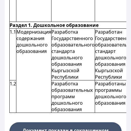
Раздел 1. Дошкольное образование
1.1
Модернизация
Разработка
Разработан
содержания
Государственного
Государственн
дошкольного
образовательного
образователь
образования
стандарта
стандарт
дошкольного
дошкольного
образования
образования
Кыргызской
Кыргызской
Республики
Республики
1.2
Разработка
Разработаны
образовательных
программы
программ
дошкольного
дошкольного
образования
образования
Документ показан в сокращенном