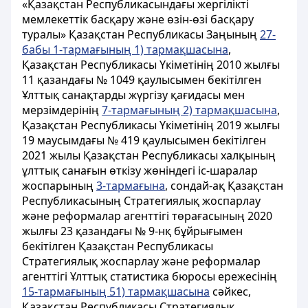
«Қазақстан Республикасындағы жергілікті
мемлекеттік басқару және өзін-өзі басқару
туралы» Қазақстан Республикасы Заңының
27-
бабы 1-тармағының 1) тармақшасына
,
Қазақстан Республикасы Үкіметінің 2010 жылғы
11 қазандағы № 1049 қаулысымен бекітілген
Ұлттық санақтарды жүргізу қағидасы мен
мерзімдерінің
7-тармағының 2) тармақшасына
,
Қазақстан Республикасы Үкіметінің 2019 жылғы
19 маусымдағы № 419 қаулысымен бекітілген
2021 жылы Қазақстан Республикасы халқының
ұлттық санағын өткізу жөніндегі іс-шаралар
жоспарының
3-тармағына
, сондай-ақ Қазақстан
Республикасының Стратегиялық жоспарлау
және реформалар агенттігі төрағасының 2020
жылғы 23 қазандағы № 9-нқ бұйрығымен
бекітілген Қазақстан Республикасы
Стратегиялық жоспарлау және реформалар
агенттігі Ұлттық статистика бюросы ережесінің
15-тармағының 51) тармақшасына
сәйкес,
Қазақстан Республикасы Стратегиялық