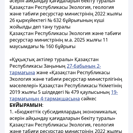
әсерін айқындау қағидаларын бекіту туралы»
Қазақстан Республикасы Экология, геология
және табиғи ресурстар министрінің 2022 жылғы
26 қыркүйектегі № 632 бұйрығының күші
жойылды деп тану туралы
Қазақстан Республикасы Экология және табиғи
ресурстар министрінің м.а. 2025 жылғы 11
маусымдағы № 160 бұйрығы
«Құқықтық актілер туралы» Қазақстан
Республикасы Заңының
27-бабының 2-
тармағына
және «Қазақстан Республикасы
Экология және табиғи ресурстар министрлігінің
мәселелері» Қазақстан Республикасы Үкіметінің
2019 жылғы 5 шілдедегі № 479 қаулысының
19-
тармағының 4-тармақшасына
сәйкес
БҰЙЫРАМЫН
:
1. «Бюджеттік субсидиялардың экономикалық
әсерін айқындау қағидаларын бекіту туралы»
Қазақстан Республикасы Экология, геология
және табиғи ресурстар министрінің 2022 жылғы