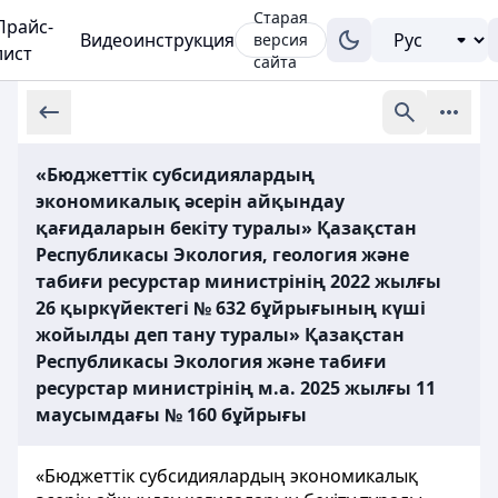
Старая
Прайс-
Видеоинструкция
версия
лист
сайта
«Бюджеттік субсидиялардың
экономикалық әсерін айқындау
қағидаларын бекіту туралы» Қазақстан
Республикасы Экология, геология және
табиғи ресурстар министрінің 2022 жылғы
26 қыркүйектегі № 632 бұйрығының күші
жойылды деп тану туралы» Қазақстан
Республикасы Экология және табиғи
ресурстар министрінің м.а. 2025 жылғы 11
маусымдағы № 160 бұйрығы
«Бюджеттік субсидиялардың экономикалық