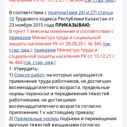
населения РК от 10.12.21 г. № 464 (
см. стар. ред.
)
В соответствии с
подпунктами 26) и 27) статьи
16
Трудового кодекса Республики Казахстан от
23 ноября 2015 года
ПРИКАЗЫВАЮ
:
В пункт 1 внесены изменения в соответствии с
приказом
Министра труда и социальной
защиты населения РК от 28.08.20 г. № 345 (
см.
стар. ред.
);
приказом
Министра труда и
социальной защиты населения РК от 10.12.21 г.
№ 464 (
см. стар. ред.
)
1. Утвердить:
1)
Список работ
, на которых запрещается
применение труда работников, не достигших
восемнадцатилетнего возраста, предельные
нормы переноски и передвижения тяжестей
работниками, не достигшими
восемнадцатилетнего возраста согласно
приложению 1 к настоящему приказу;
2)
Предельные нормы
подъема и перемещения
вручную тяжестей женщинами согласно