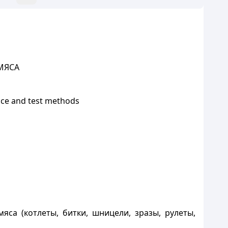
МЯСА
nce and test methods
са (котлеты, битки, шницели, зразы, рулеты,