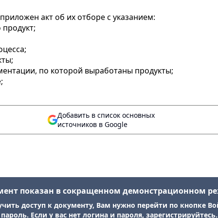
приложен акт об их отборе с указанием:
 продукт;
оцесса;
кты;
ентации, по которой выработаны продукты;
;
Добавить в список основных
источников в Google
мент показан в сокращенном демонстрационном р
учить доступ к документу, Вам нужно перейти по кнопке Во
пароль. Если у вас нет логина и пароля, зарегистрируйтесь.