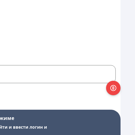
ежиме
йти и ввести логин и