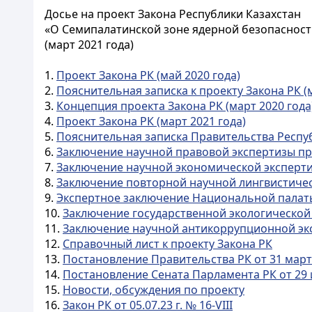
Досье на проект Закона Республики Казахстан
«О Семипалатинской зоне ядерной безопасност
(март 2021 года)
1.
Проект Закона РК (май 2020 года)
2.
Пояснительная записка к проекту Закона РК (м
3.
Концепция проекта Закона РК (март 2020 года
4.
Проект Закона РК (март 2021 года)
5.
Пояснительная записка Правительства Республ
6.
Заключение научной правовой экспертизы пр
7.
Заключение научной экономической эксперт
8.
Заключение повторной научной лингвистическ
9.
Экспертное заключение Национальной палат
10.
Заключение государственной экологической
11.
Заключение научной антикоррупционной эк
12.
Справочный лист к проекту Закона РК
13.
Постановление Правительства РК от 31 март
14.
Постановление Сената Парламента РК от 29 и
15.
Новости, обсуждения по проекту
16.
Закон РК от 05.07.23 г. № 16-VIII