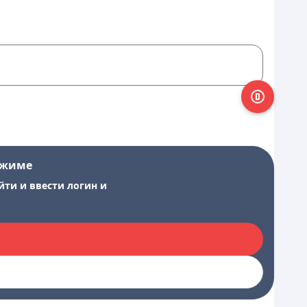
ежиме
йти и ввести логин и