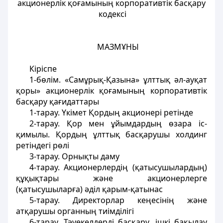
акционерлік қоғамының корпоративтік басқару
кодексі
МАЗМҰНЫ
Кіріспе
1-бөлім. «Самұрық-Қазына» ұлттық әл-ауқат
қоры» акционерлік қоғамының корпоративтік
басқару қағидаттары
1-тарау. Үкімет Қордың акционері ретінде
2-тарау. Қор мен ұйымдардың өзара іс-
қимылы. Қордың ұлттық басқарушы холдинг
ретіндегі рөлі
3-тарау. Орнықты даму
4-тарау. Акционерлердің (қатысушылардың)
құқықтары және акционерлерге
(қатысушыларға) әділ қарым-қатынас
5-тарау. Директорлар кеңесінің және
атқарушы органның тиімділігі
6-тарау. Тәуекелдерді басқару, ішкі бақылау