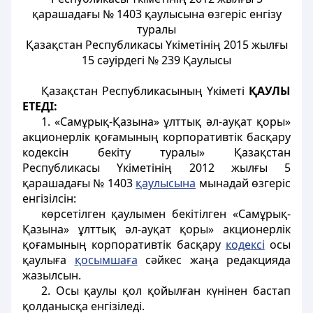
қарашадағы № 1403 қаулысына өзгеріс енгізу
туралы
Қазақстан Республикасы Үкіметінің 2015 жылғы
15 сәуірдегі № 239 Қаулысы
Қазақстан Республикасының Үкіметі
ҚАУЛЫ
ЕТЕДІ:
1. «Самұрық-Қазына» ұлттық әл-ауқат қоры»
акционерлік қоғамының корпоративтік басқару
кодексін бекіту туралы» Қазақстан
Республикасы Үкіметінің 2012 жылғы 5
қарашадағы № 1403
қаулысына
мынадай өзгеріс
енгізілсін:
көрсетілген қаулымен бекітілген «Самұрық-
Қазына» ұлттық әл-ауқат қоры» акционерлік
қоғамының корпоративтік басқару
кодексі
осы
қаулыға
қосымшаға
сәйкес жаңа редакцияда
жазылсын.
2. Осы қаулы қол қойылған күнінен бастап
қолданысқа енгізіледі.