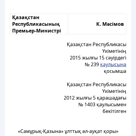
Қазақстан
Республикасының
К. Мәсімов
Премьер-Министрі
Қазақстан Республикасы
Үкіметінің
2015 жылғы 15 сәуірдегі
№ 239
қаулысына
қосымша
Қазақстан Республикасы
Үкіметінің
2012 жылғы 5 қарашадағы
№ 1403 қаулысымен
бекітілген
«Самұрық-Қазына» ұлттық әл-ауқат қоры»