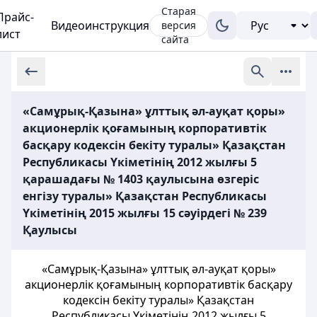
Старая
Прайс-
Видеоинструкция
версия
лист
сайта
«Самұрық-Қазына» ұлттық әл-ауқат қоры»
акционерлік қоғамының корпоративтік
басқару кодексін бекіту туралы» Қазақстан
Республикасы Үкіметінің 2012 жылғы 5
қарашадағы № 1403 қаулысына өзгеріс
енгізу туралы» Қазақстан Республикасы
Үкіметінің 2015 жылғы 15 сәуірдегі № 239
Қаулысы
«Самұрық-Қазына» ұлттық әл-ауқат қоры»
акционерлік қоғамының корпоративтік басқару
кодексін бекіту туралы» Қазақстан
Республикасы Үкіметінің 2012 жылғы 5