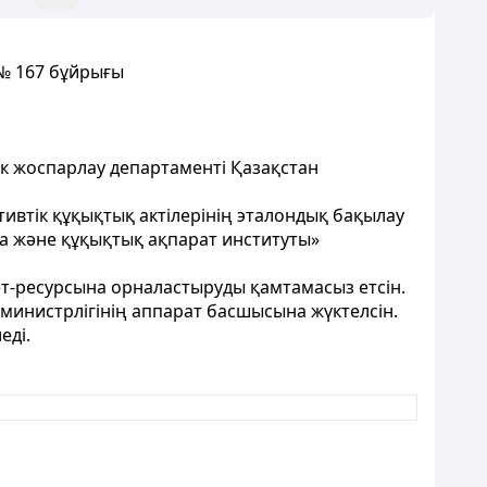
 № 167 бұйрығы
ік жоспарлау департаменті Қазақстан
ивтік құқықтық актілерінің эталондық бақылау
ма және құқықтық ақпарат институты»
ет-ресурсына орналастыруды қамтамасыз етсін.
министрлігінің аппарат басшысына жүктелсін.
еді.