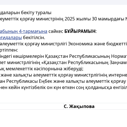
даларын бекіту туралы
еуметтік қорғау министрінің 2025 жылғы 30 мамырдағы
бабының 4-тармағына
сәйкес
БҰЙЫРАМЫН
:
ағидалары
бекітілсін.
әлеуметтік қорғау министрлігі Экономика және бюджетт
ртіппен:
ріндегі көшірмелерін Қазақстан Республикасының Нормат
ілет министрлігінің «Қазақстан Республикасының Заңна
 мемлекеттік кәсіпорнына жіберуді;
 және халықты әлеуметтік қорғау министрлігінің интерн
н Республикасы Еңбек және халықты әлеуметтік қорғау 
нен кейін күнтізбелік он күн өткен соң қолданысқа енгізіл
С. Жақыпова