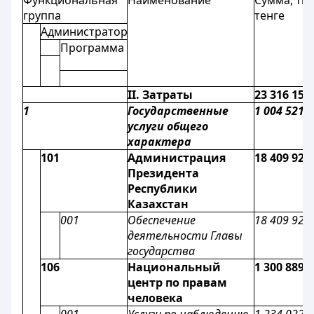
Функциональная
Наименование
Сумма, тыс
группа
тенге
Администратор
Программа
II. Затраты
23 316 158
1
Государственные
1 004 521 
услуги общего
характера
101
Администрация
18 409 928
Президента
Республики
Казахстан
001
Обеспечение
18 409 928
деятельности Главы
государства
106
Национальный
1 300 889
центр по правам
человека