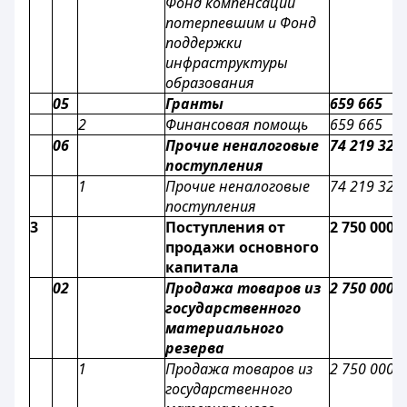
Фонд компенсации
потерпевшим и Фонд
поддержки
инфраструктуры
образования
05
Гранты
659 665
2
Финансовая помощь
659 665
06
Прочие неналоговые
74 219 329
поступления
1
Прочие неналоговые
74 219 329
поступления
3
Поступления от
2 750 000
продажи основного
капитала
02
Продажа товаров из
2 750 000
государственного
материального
резерва
1
Продажа товаров из
2 750 000
государственного