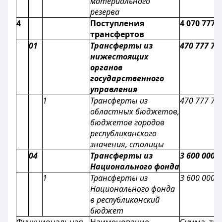
материального
резерва
4
Поступления
4 070 777 
трансфертов
01
Трансферты из
470 777 70
нижестоящих
органов
государственного
управления
1
Трансферты из
470 777 70
областных бюджетов,
бюджетов городов
республиканского
значения, столицы
04
Трансферты из
3 600 000 
Национального фонда
1
Трансферты из
3 600 000 
Национального фонда
в республиканский
бюджет