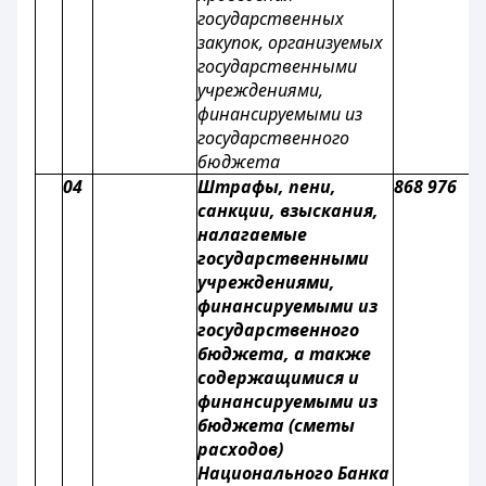
государственных
закупок, организуемых
государственными
учреждениями,
финансируемыми из
государственного
бюджета
04
Штрафы, пени,
868 976
санкции, взыскания,
налагаемые
государственными
учреждениями,
финансируемыми из
государственного
бюджета, а также
содержащимися и
финансируемыми из
бюджета (сметы
расходов)
Национального Банка