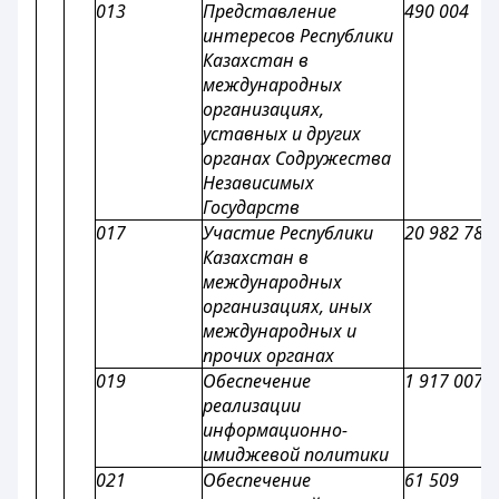
013
Представление
490 004
интересов Республики
Казахстан в
международных
организациях,
уставных и других
органах Содружества
Независимых
Государств
017
Участие Республики
20 982 783
Казахстан в
международных
организациях, иных
международных и
прочих органах
019
Обеспечение
1 917 007
реализации
информационно-
имиджевой политики
021
Обеспечение
61 509