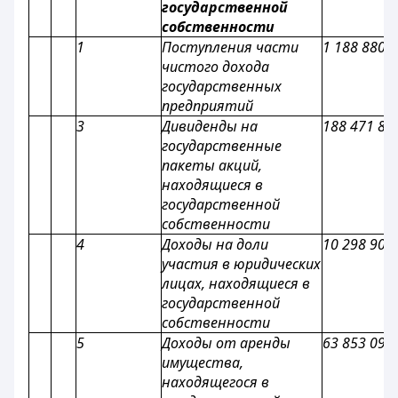
государственной
собственности
1
Поступления части
1 188 880
чистого дохода
государственных
предприятий
3
Дивиденды на
188 471 89
государственные
пакеты акций,
находящиеся в
государственной
собственности
4
Доходы на доли
10 298 900
участия в юридических
лицах, находящиеся в
государственной
собственности
5
Доходы от аренды
63 853 095
имущества,
находящегося в