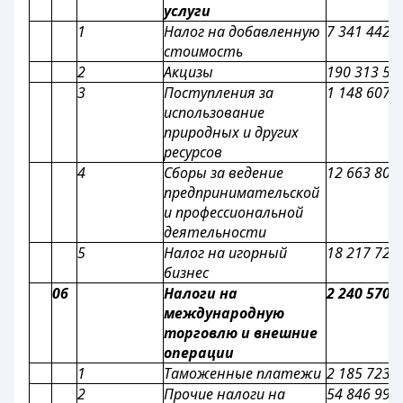
услуги
1
Налог на добавленную
7 341 442 
стоимость
2
Акцизы
190 313 59
3
Поступления за
1 148 607 
использование
природных и других
ресурсов
4
Сборы за ведение
12 663 802
предпринимательской
и профессиональной
деятельности
5
Налог на игорный
18 217 728
бизнес
06
Налоги на
2 240 570 
международную
торговлю и внешние
операции
1
Таможенные платежи
2 185 723 
2
Прочие налоги на
54 846 999