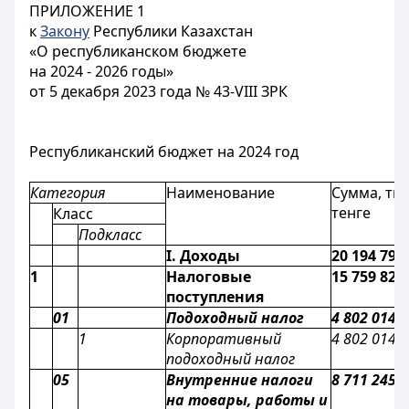
ПРИЛОЖЕНИЕ 1
к
Закону
Республики Казахстан
«О республиканском бюджете
на 2024 - 2026 годы»
от 5 декабря 2023 года № 43-VIII ЗРК
Республиканский бюджет на 2024 год
Категория
Наименование
Сумма, тыс
тенге
Класс
Подкласс
I. Доходы
20 194 797
1
Налоговые
15 759 823
поступления
01
Подоходный налог
4 802 014 
1
Корпоративный
4 802 014 
подоходный налог
05
Внутренние налоги
8 711 245 
на товары, работы и