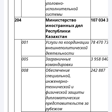
уголовно-
исполнительной
системы
204
Министерство
107 034 35
иностранных дел
Республики
Казахстан
001
Услуги по координации
78 470 736
внешнеполитической
деятельности
005
Заграничные
3 958 040
командировки
008
Обеспечение
242 887
специальной,
инженерно-
технической и
физической защиты
дипломатических
представительств за
рубежом