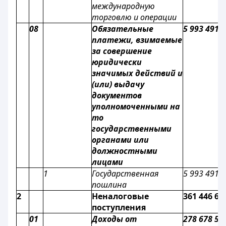
международную
торговлю и операции
08
Обязательные
5 993 491
платежи, взимаемые
за совершение
юридически
значимых действий и
(или) выдачу
документов
уполномоченными на
то
государственными
органами или
должностными
лицами
1
Государственная
5 993 491
пошлина
2
Неналоговые
361 446 61
поступления
01
Доходы от
278 678 53