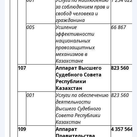
001
Услуги по наблюдению
1 234 022
за соблюдением прав и
свобод человека и
гражданина
005
Усиление
66 867
эффективности
национальных
правозащитных
механизмов в
Казахстане
107
Аппарат Высшего
823 560
Судебного Совета
Республики
Казахстан
001
Услуги по обеспечению
823 560
деятельности
Высшего Судебного
Совета Республики
Казахстан
109
Аппарат
4 357 564
Правительства