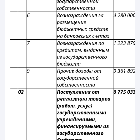
государственной
собственности
6
Вознаграждения за
4 280 000
размещение
бюджетных средств
на банковских счетах
7
Вознаграждения по
1 223 879
кредитам, выданным
из государственного
бюджета
9
Прочие доходы от
9 361 892
государственной
собственности
02
Поступления от
6 775 033
реализации товаров
(работ, услуг)
государственными
учреждениями,
финансируемыми из
государственного