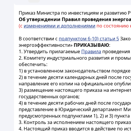
Приказ Министра по инвестициям и развитию Ре
Об утверждении Правил проведения энерго
(с
изменениями и дополнениями
по состоянию на
В соответствии с
подпунктом 6-10) статьи 5
Зако
энергоэффективности»
ПРИКАЗЫВАЮ
:
1. Утвердить прилагаемые
Правила
проведения 
2. Комитету индустриального развития и промы
обеспечить:
1) в установленном законодательством порядк
2) в течение десяти календарных дней после г
направление его копии на официальное опубли
3) размещение настоящего приказа на интернет
государственных органов;
4) в течение десяти рабочих дней после госуд
представление в Юридический департамент Мин
предусмотренных подпунктами 1), 2) и 3) пункта
3. Контроль за исполнением настоящего прика
4. Настоящий приказ вводится в действие по и