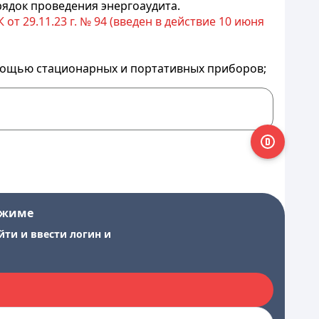
рядок проведения энергоаудита.
 29.11.23 г. № 94 (введен в действие 10 июня
омощью стационарных и портативных приборов;
ежиме
йти и ввести логин и