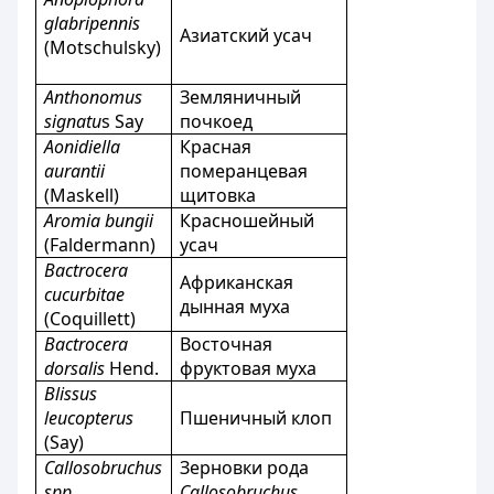
glabripennis
Азиатский усач
(Motschulsky)
Anthonomus
Земляничный
signatu
s Say
почкоед
Aonidiella
Красная
aurantii
померанцевая
(Maskell)
щитовка
Aromia bungii
Красношейный
(Faldermann)
усач
Bactrocera
Африканская
cucurbitae
дынная муха
(Coquillett)
Bactrocera
Восточная
dorsalis
Hend.
фруктовая муха
Blissus
leucopterus
Пшеничный клоп
(Say)
Callosobruchus
Зерновки рода
spp.
Callosobruchus