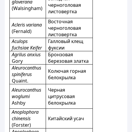
gloverana
черноголовая
(Walsingham)
листовертка
Восточная
Acleris variana
черноголовая
(Fernald)
листовертка
Aculops
Галловый клещ
fuchsiae Keifer
фуксии
Agrilus anxius
Бронзовая
Gory
березовая златка
Aleurocanthus
Колючая горная
spiniferus
белокрылка
Quaint.
Aleurocanthus
Черная
woglumi
цитрусовая
Ashby
белокрылка
Anoplophora
chinensis
Китайский усач
(Forster)
Anoplophora