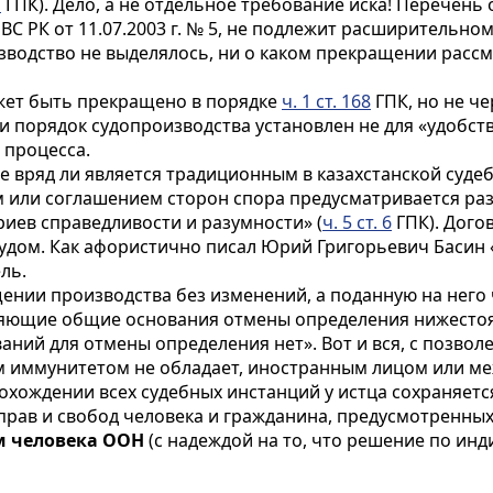
7
ГПК). Дело, а не отдельное требование иска! Перечен
ВС РК от 11.07.2003 г. № 5, не подлежит расширительно
зводство не выделялось, ни о каком прекращении расс
жет быть прекращено в порядке
ч. 1 ст. 168
ГПК, но не че
и п
орядок судопроизводства установлен не для «удобст
 процесса.
е вряд ли является традиционным в казахстанской судеб
м или соглашением сторон спора предусматривается ра
риев справедливости и разумности
» (
ч. 5 ст. 6
ГПК). Дого
удом. Как афористично писал Юрий Григорьевич Басин «
ль.
щении производства без изменений, а поданную на него 
яющие общие основания отмены определения нижестояще
аний для отмены определения нет». Вот и вся, с позвол
 иммунитетом не обладает, иностранным лицом или ме
охождении всех судебных инстанций у истца сохраняет
прав и свобод человека и гражданина, предусмотренны
м человека ООН
(с надеждой на то, что решение по инд