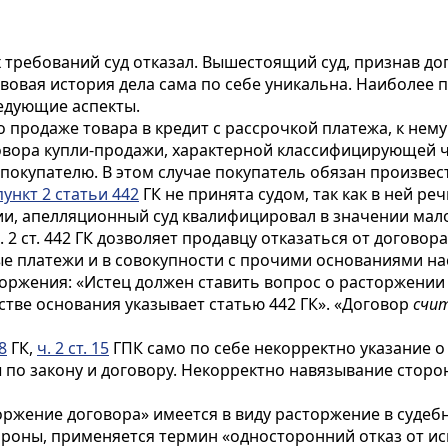
х требований суд отказал. Вышестоящий суд, признав д
вовая история дела сама по себе уникальна. Наиболее 
едующие аспекты.
о продаже товара в кредит с рассрочкой платежа, к не
овора купли-продажи, характерной классифицирующей ч
покупателю. В этом случае покупатель обязан произвес
пункт 2 статьи 442
ГК не принята судом, так как в ней ре
и, апелляционный суд квалифицировал в значении мал
2 ст. 442 ГК дозволяет продавцу отказаться от догово
ые платежи и в совокупности с прочими основаниями на
сторжения: «Истец должен ставить вопрос о расторжени
стве основания указывает статью 442 ГК». «Договор
счи
 8
ГК,
ч. 2 ст. 15
ГПК само по себе некорректно указание 
 по закону и договору. Некорректно навязывание сторо
торжение договора» имеется в виду расторжение в судеб
роны, применяется термин «односторонний отказ от исп