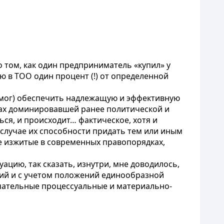
о том, как один предприниматель «купил» у
лю в ТОО один процент (!) от определенной
не мог) обеспечить надлежащую и эффективную
нах доминировавшей ранее политической и
ся, и происходит… фактическое, хотя и
 случае их способности придать тем или иным
не изжитые в современных правопорядках,
цию, так сказать, изнутри, мне доводилось,
иций и с учетом положений единообразной
чательные процессуальные и материально-