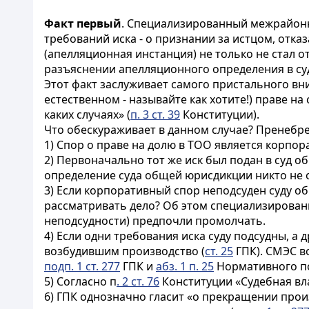
Факт первый
. Специализированный межрайонн
требований иска - о признании за истцом, отка
(апелляционная инстанция) не только не стал 
разъяснении апелляционного определения в суд
Этот факт заслуживает самого пристального вн
естественном - называйте как хотите!) праве на
каких случаях» (
п. 3 ст. 39
Конституции).
Что обескураживает в данном случае? Пренеб
1) Спор о праве на долю в ТОО является корпо
2) Первоначально тот же иск был подан в суд о
определение суда общей юрисдикции никто не 
3) Если корпоративный спор неподсуден суду о
рассматривать дело? Об этом специализирован
неподсудности) предпочли промолчать.
4) Если одни требования иска суду подсудны, а
возбудившим производство (
ст. 25
ГПК). СМЭС в
подп. 1 ст. 277
ГПК и
абз. 1 п. 25
Нормативного по
5) Согласно п
. 2 ст. 76
Конституции «Судебная вла
6) ГПК однозначно гласит «о прекращении про