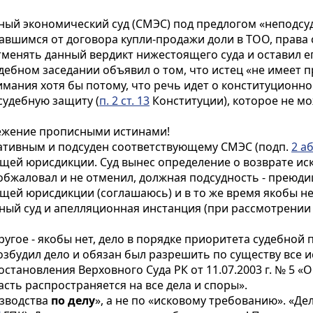
ый экономический суд (СМЭС) под предлогом «неподсуд
завшимся от договора купли-продажи доли в ТОО, права с
отменять данный вердикт нижестоящего суда и оставил 
ебном заседании объявил о том, что истец «не имеет п
имания хотя бы потому, что речь идет о конституционн
 судебную защиту
(
п. 2 ст. 13
Конституции), которое не мо
режение прописными истинами!
ративным и подсуден соответствующему СМЭС (подп.
2 аб
бщей юрисдикции. Суд вынес определение о возврате иск
обжаловал и не отменил, должная подсудность - преюди
бщей юрисдикции (соглашаюсь) и в то же время якобы н
ный суд и апелляционная инстанция (при рассмотрении
 другое - якобы нет, дело в порядке приоритета судебно
озбудил дело и обязан был разрешить по существу все 
становления Верховного Суда РК от 11.07.2003 г. № 5 
сть распространяется на все дела и споры».
изводства
по делу
», а не по «исковому требованию». «Д