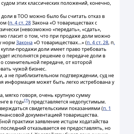
судом этих классических положений, конечно,
 доли в ТОО можно было бы считать отказ в
ом (
п. 4 ст. 28
Закона «О товариществах с
ически (невозможно «передать», «сдать»,
ямо гласит о том, что при продаже доли можно
лу норм
Закона
«О товариществах…» (
п. 4 ст. 28
, п
.
ра купли-продажи доли имеет
право
требовать
удет исполнятся решение о передаче доли в
е о сомнительной передаче, от которой
вать чужой бизнес.
м, а не приблизительном подтверждении, суд не
кая информация может быть легко истребована у
, мягко говоря, очень крупную сумму
[7]
нге в год»
) представляется недопустимым.
тверждаться свидетельскими показаниями (
п. 1
финансовой документацией товарищества.
ебной практики заявление истцом ходатайства
 последний отказывается ее предоставлять, но