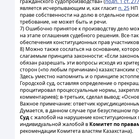
гражданского судопроизводства» (
подп. 1 ст. 27
является исчерпывающим и, как гласит
п. 25
НП 
праве собственности на долю в отдельное прои
требование, не может быть и речи.
7)
Ошибочно принятое к производству дело мо
на этапе оглашения судебного решения.
Все-так
обеспечения конституционных прав участников
8) Можно также сослаться на основание, которо
слагаемым принципа законности: «
Если законо
обязан разрешать эти вопросы исходя из крите
сторон («по любым причинам») казахстанским с
Здесь уместно напомнить и о принципе эстоппе
Городской суд, оставляя определение о прекра
процитировал процессуальные нормы, закрепл
комментариев); в-третьих, сделал вывод: «Основ
Важное примечание: ответчик юрисдикционным
Думается, в данном случае при безуспешном пр
Суд
с жалобой
на нарушение конституционных 
индивидуальной жалобой в
Комитет по права
рекомендации Комитета властям Казахстана).