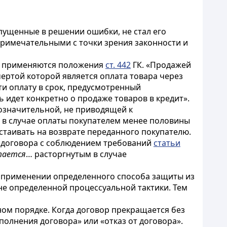
опущенные в решении ошибки, не стал его
примечательными с точки зрения законности и
му применяются положения
ст. 442
ГК. «Продажей
ертой которой является оплата товара через
ти оплату в срок, предусмотренный
чь идет конкретно о продаже товаров в кредит».
означительной, не приводящей к
ра в случае оплаты покупателем менее половины
стаивать на возврате переданного покупателю.
и договора с соблюдением требований
статьи
тается
… расторгнутым в случае
о применении определенного способа защиты из
не определенной процессуальной тактики. Тем
ном порядке. Когда договор прекращается без
олнения договора» или «отказ от договора».