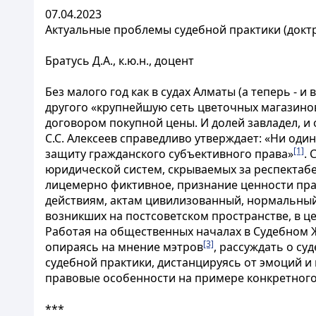
07.04.2023
Актуальные проблемы судебной практики (докт
Братусь Д.А., к.ю.н., доцент
Без малого год как в судах Алматы (а теперь - 
другого «
крупнейшую сеть цветочных магазино
договором покупной цены. И долей завладел, и
С.С. Алексеев справедливо утверждает: «Ни оди
[1]
защиту гражданского субъективного права»
.
юридической систем, скрываемых за респектабе
лицемерно фиктивное, признание ценности прав
действиям, актам цивилизованный, нормальный
возникших на постсоветском пространстве, в ц
Работая на общественных началах в Судебном Ж
[3]
опираясь на мнение мэтров
, рассуждать о су
судебной практики, дистанцируясь от эмоций 
правовые особенности на примере конкретного
***