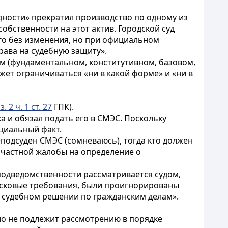
ности» прекратил производство по одному из
обственности на этот актив. Городской суд
его без изменения, но при официальном
рава на судебную защиту».
ом (фундаментальном, конститутивном, базовом,
жет ограничиваться «ни в какой форме» и «ни в
з. 2 ч. 1 ст. 27
ГПК).
а и обязал подать его в СМЭС. Поскольку
циальный факт.
еподсуден СМЭС (сомневаюсь), тогда кто должен
 частной жалобы на определение о
й подведомственности рассматривается судом,
исковые требования,
были проигнорированы
«О судебном решении по гражданским делам».
ело не подлежит рассмотрению в порядке