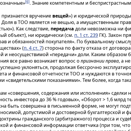
[6]
нозначные»
. Знание компетентным и беспристрастным 
й признается вручение
вещей
») и юридической природы
. Доля в ТОО является не вещью, а имущественным прав
ью»). Как следствие,
передача
доли невозможна ни физ
ный объект), ни юридически (см.
п. 1 ст. 239
ГК). Закон пр
рав и обязанностей покупателя». По буквальному смыс
ществах» (
п. 4 ст. 7
) сторона по факту отказа от догово
ой и неосуществимой «передачи» доли. Каким образом б
ения все равно возникает вопрос о
признании права
, а н
зуспешно уклоняться, продолжая бессрочно эксплуатиро
чета и финансовой отчетности ТОО и нуждаются в точно
ми «свидетельскими показаниями». Тем более, когда та
ам «совершения, содержания или исполнения» сделки на
ность инвестора до 36 % годовых», «Оборот > 1,6 млрд те
жна быть совершена в письменной форме, не могут под
тносимой, допустимой и достоверной бухгалтерской и 
 доктрины гражданского (арбитражного) процесса и суд
ской и финансовой информации ответчика (при том, что