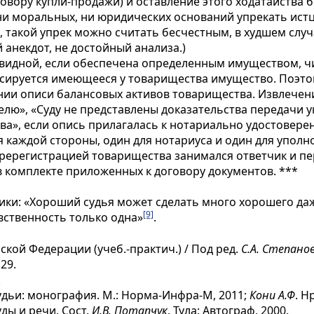
оговору купли-продажи) и оставление этого ходатайства 
ни моральных, ни юридических оснований упрекать истц
, такой упрек можно считать бесчестным, в худшем слу
 анекдот, не достойный анализа.)
иквидной, если обеспечена определенным имуществом, 
ксируется имеющееся у товарищества имущество. Поэто
нии описи балансовых активов товарищества. Извлечения
елю», «Суду не представлены доказательства передачи у
тва», если опись прилагалась к нотариально удостовере
я каждой стороны, один для нотариуса и один для упол
ререгистрацией товарищества занимался ответчик и пе
в комплекте приложенных к договору документов.
***
сики: «Хороший судья может сделать много хорошего даж
[9]
вственность только одна»
.
кой Федерации (учеб.-практич.) / Под ред.
С.А. Степано
29.
.
удьи: монография. М.: Норма-Инфра-М, 2011;
Кони А.Ф
. Н
уды и речи. Сост.
И.В. Потапчук
. Тула: Автограф, 2000.