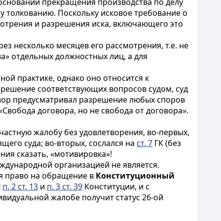
ь оснований прекращения производства по делу
му толкованию. Поскольку исковое требование о
мотрения и разрешения иска, включающего это
рез несколько месяцев его рассмотрения, т.е. не
ва» отдельных должностных лиц, а для
ной практике, однако оно относится к
зрешение соответствующих вопросов судом, суд
вор предусматривал разрешение любых споров
Свобода договора, но не свобода от договора».
частную жалобу без удовлетворения, во-первых,
го суда; во-вторых, сослался на
ст. 7
ГК (без
ения сказать, «мотивировка»!
ждународной организацией не является.
ся право на обращение в
Конституционный
х
п. 2 ст. 13
и
п. 3 ст. 39
Конституции, и с
ивидуальной жалобе получит статус 26-ой