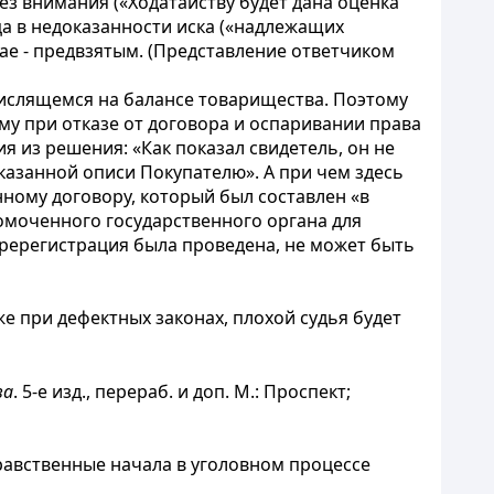
без внимания («Ходатайству будет дана оценка
а в недоказанности иска («надлежащих
чае - предвзятым. (Представление ответчиком
числящемся на балансе товарищества. Поэтому
му при отказе от договора и оспаривании права
 из решения: «Как показал свидетель, он не
казанной описи Покупателю». А при чем здесь
нному договору, который был составлен «в
номоченного государственного органа для
ререгистрация была проведена, не может быть
е при дефектных законах, плохой судья будет
ва
. 5-е изд., перераб. и доп. М.: Проспект;
равственные начала в уголовном процессе