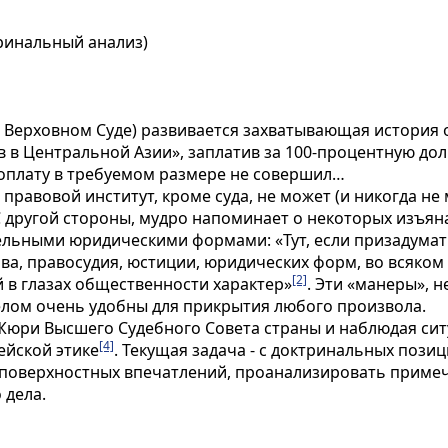
ринальный анализ)
и в Верховном Суде) развивается захватывающая история 
в в Центральной Азии
», заплатив за 100-процентную до
 оплату в требуемом размере не совершил…
н правовой институт, кроме суда, не может (и никогда 
 С другой стороны, мудро напоминает о некоторых изъя
льными юридическими формами: «Тут, если призадумать
а, правосудия, юстиции, юридических форм, во всяком
[2]
 в глазах общественности характер»
. Эти «манеры», 
елом очень удобны для прикрытия любого произвола.
юри Высшего Судебного Совета страны и наблюдая ситуа
[4]
дейской этике
. Текущая задача - с доктринальных поз
и поверхностных впечатлений, проанализировать приме
 дела.