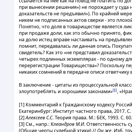
ссылается на нее как на повод не платить по д
при вынесении решения») не порождает у суда 
доказательств не предъявил»). По крайней мере
никем не подписанных актов сверки - это плохой
Понятно, что доля в товариществе является л
при продаже доли, как это обычно принято, фи
на долю истец вправе настаивать на предъявле
помнит, передавалась ли данная опись Покупат
свидетель? Как это «не представил доказательс
четырех подлинных экземплярах - по одному дл
перерегистрации Товарищества»? Поскольку пе
никаких сомнений в передаче описи ответчику 
В заключение - цитаты из процессуальной клас
[8]
злоупотреблять и хорошими законами»
, «Нра
[1]
Комментарий к Гражданскому кодексу Российс
Екатеринбург: Институт частного права, 2017. С. 
[2]
Алексеев С.С
. Теория права. М.: БЕК, 1993. С. 60
[3]
См., напр.:
Клеандров М.И
. Ответственность с
(Общие черты судебной этики) //
Он же
. Изб. тр