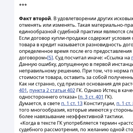
***
Факт второй
. В удовлетворении других исковы
отменять или изменять. Такая материально-пра
единообразной судебной практики являются сл
Если договор купли-продажи содержит условия 
товара в кредит называется разновидность дог
определенное время после его предоставления 
договором»
[5]
. Суд посчитал иначе: «Ссылка на
Данную ошибку, допущенную в первой инстанци
неправильному решению. При том, что норма п. 
стоимости товара, оставить за собой полученн
Как ни странно, суд признал основания для ра
401
,
пункта 2 статьи 402
ГК. Однако Истец в каче
одностороннего отказа» (
п. 3 ст. 401
ГК).
Думается, в свете
п. 1 ст. 13
Конституции,
п. 1 ст.
того многообразия, которые имеются у стороны
более навязывание неэффективной тактики.
«Когда в тексте ГК употребляется термин «рас
судебного рассмотрения, по желанию одной сто