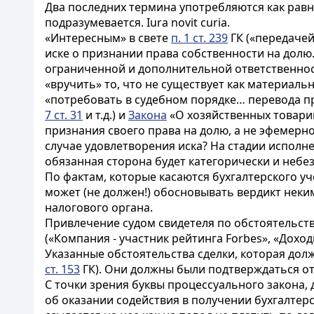
Два последних термина употребляются как рав
подразумевается. Iura novit curia.
«Интересным» в свете
п. 1 ст. 239
ГК («передаче
иске о признании права собственности на долю
ограниченной и дополнительной ответственност
«вручить» то, что не существует как материаль
«потребовать в судебном порядке… перевода п
7 ст. 31
и т.д.) и
Закона
«О хозяйственных товари
признания своего права на долю, а не эфемерн
случае удовлетворения иска? На стадии исполн
обязанная сторона будет категорически и небе
По фактам, которые касаются бухгалтерского у
может (не должен!) обосновывать вердикт неки
налогового органа.
Привлечение судом свидетеля по обстоятельств
(«Компания - участник рейтинга Forbes», «Доход
Указанные обстоятельства сделки, которая дол
ст. 153
ГК). Они должны были подтверждаться о
С точки зрения буквы процессуального закона,
об оказании содействия в получении бухгалтер