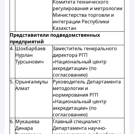
Комитета технического
регулирования и метрологии
Министерства торговли и
интеграции Республики
Казахстан
Представители подведомственных
предприятий
4.
Шокбарбаев
Заместитель генерального
Нурлан
директора РГП
Турсынович
«Национальный центр
аккредитации» (по
согласованию)
5.
Орынғалиұлы
Руководитель Департамента
Алмат
методологии и
нормирования РГП
«Национальный центр
аккредитации» (по
согласованию)
6.
Мукашева
Главный специалист
Динара
Департамента научно-