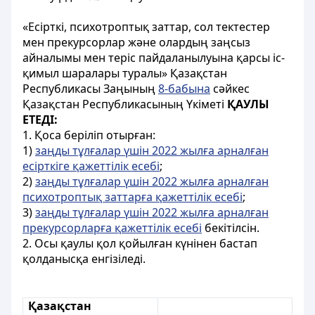
«Есірткі, психотроптық заттар, сол тектестер
мен прекурсорлар және олардың заңсыз
айналымы мен теріс пайдаланылуына қарсы іс-
қимыл шаралары туралы» Қазақстан
Республикасы Заңының
8-бабына
сәйкес
Қазақстан Республикасының Үкiметi
ҚАУЛЫ
ЕТЕДI:
1. Қоса беріліп отырған:
1)
заңды тұлғалар үшін 2022 жылға арналған
есiрткiге қажеттілік есебі
;
2)
заңды тұлғалар үшін 2022 жылға арналған
психотроптық заттарға қажеттiлiк есебі
;
3)
заңды тұлғалар үшін 2022 жылға арналған
прекурсорларға қажеттiлiк есебі
бекiтiлсiн.
2. Осы қаулы қол қойылған күнінен бастап
қолданысқа енгiзiледi.
Қазақстан