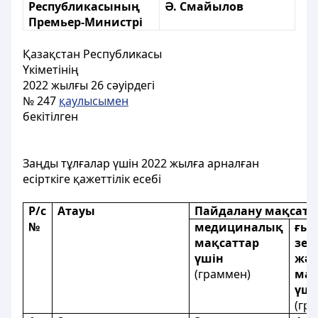
Республикасының
Ә. Смайылов
Премьер-Министрі
Қазақстан Республикасы
Yкiметiнiң
2022 жылғы 26 сәуірдегі
№ 247
қаулысымен
бекiтілген
Заңды тұлғалар үшін 2022 жылға арналған
есiрткiге қажеттiлiк есебi
P/c
Атауы
Пайдалану мақсатт
№
медициналық
ғы
мақсаттар
зер
үшін
жән
(граммен)
мақ
үші
(гр