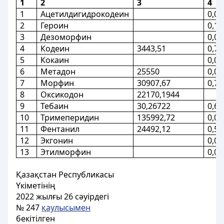
1
2
3
4
1
Ацетилдигидрокодеин
0,07
2
Героин
0,17
3
Дезоморфин
0,02
4
Кодеин
3443,51
0,74
5
Кокаин
0,05
6
Метадон
25550
0,07
7
Морфин
30907,67
0,78
8
Оксикодон
22170,1944
9
Тебаин
30,26722
0,67
10
Тримеперидин
135992,72
0,01
11
Фентанил
24492,12
0,52
12
Экгонин
0,02
13
Этилморфин
0,01
Қазақстан Республикасы
Yкiметiнiң
2022 жылғы 26 сәуірдегі
№ 247
қаулысымен
бекiтілген