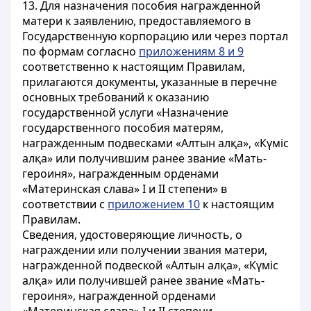
13. Для назначения пособия награжденной
матери к заявлению, предоставляемого в
Государственную корпорацию или через портал
по формам согласно
приложениям 8 и 9
соответственно к настоящим Правилам,
прилагаются документы, указанные в перечне
основных требований к оказанию
государственной услуги «Назначение
государственного пособия матерям,
награжденным подвесками «Алтын алқа», «Күміс
алқа» или получившим ранее звание «Мать-
героиня», награжденным орденами
«Материнская слава» I и II степени» в
соответствии с
приложением 10
к настоящим
Правилам.
Сведения, удостоверяющие личность, о
награждении или получении звания матери,
награжденной подвеской «Алтын алқа», «Күміс
алқа» или получившей ранее звание «Мать-
героиня», награжденной орденами