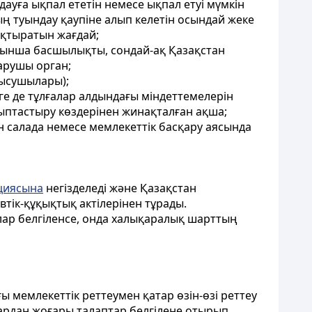
ндауға ықпал ететін немесе ықпал етуі мүмкін
ң туындау қаупіне алып келетін осындай жеке
оқтыратын жағдай;
і бойынша басшылықты, сондай-ақ Қазақстан
арушы орган;
атысушылары);
ге де тұлғалар алдындағы міндеттемелерін
лыптастыру көздерінен жинақталған ақша;
ген салада немесе мемлекеттік басқару аясында
циясына
негізделеді және Қазақстан
тік-құқықтық актілерінен тұрады.
лар белгіленсе, онда халықаралық шарттың
ағы мемлекеттік реттеумен қатар өзін-өзі реттеу
ардан жоғары талаптар белгілене отырып