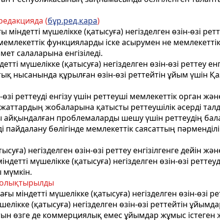
редакцияда (
бұр.ред.қара
)
ғы міндетті мүшелікке (қатысуға) негізделген өзін-өзі р
емлекеттік функцияларды іске асырумен не мемлекеттік
ет салаларына енгізіледі.
етті мүшелікке (қатысуға) негізделген өзін-өзі реттеу енг
қтық нысанында құрылған өзін-өзі реттейтін ұйым үшін 
ін-өзі реттеуді енгізу үшін реттеуші мемлекеттік орган 
ұжаттардың жобаларына қатысты реттеушілік әсерді талдау
қты айқындалған проблемаларды шешу үшін реттеудің бал
ді пайдалану бөлігінде мемлекеттік саясаттың пәрменділіг
ысуға) негізделген өзін-өзі реттеу енгізілгенге дейін және
детті мүшелікке (қатысуға) негізделген өзін-өзі реттеуді
 мүмкін.
толықтырылды
дағы міндетті мүшелікке (қатысуға) негізделген өзін-өзі
шелікке (қатысуға) негізделген өзін-өзі реттейтін ұйымда
тын өзге де коммерциялық емес ұйымдар жұмыс істеген жа