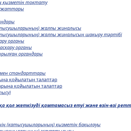
ың қызметін тоқтату
 құжаттары
андары
(қатысушыларының) жалпы жиналысы
(қатысушыларының) жалпы жиналысын шақыру тәртібі
ару органы
асқару органы
ырылған органдары
ы мен стандарттары
рына қойылатын талаптар
тарына қойылатын талаптар
тысу)
қ
а
қ
ол жеткізуді
қ
амтамасыз етуі ж
ә
не
ө
зін-
ө
зі рет
рінің (қатысушыларының) қызметін бақылауы