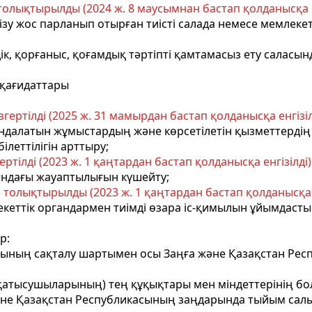
олықтырылды (2024 ж. 8 маусымнан бастап қолданысқа е
енгізу жос парланып отырған тиісті салада немесе мемлек
здік, қорғаныс, қоғамдық тәртiптi қамтамасыз ету саласы
н қағидаттары
гертілді (2025 ж. 31 мамырдан бастап қолданысқа енгізілд
далатын жұмыстардың жəне көрсетілетін қызметтердің
леттілігін арттыру;
ртілді (2023 ж. 1 қаңтардан бастап қолданысқа енгізілді)
ндағы жауаптылығын күшейту;
толықтырылды (2023 ж. 1 қаңтардан бастап қолданысқа е
лекеттік органдармен тиімді өзара іс-қимылын ұйымдастыр
р:
рының сақталу шартымен осы Заңға және Қазақстан Респ
ң (қатысушыларының) тең құқықтары мен міндеттерінің бо
әне Қазақстан Республикасының заңдарында тыйым салынб