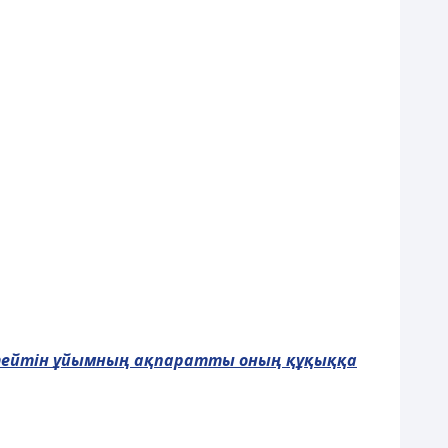
тейтін
ұ
йымны
ң
а
қ
паратты оны
ң
құқ
ы
ққ
а