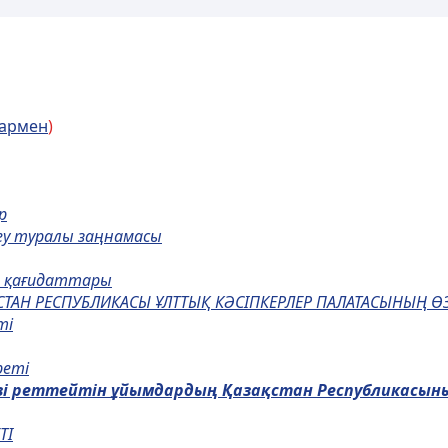
лармен
)
р
теу туралы заңнамасы
ен қағидаттары
СТАН РЕСПУБЛИКАСЫ ҰЛТТЫҚ КӘСІПКЕРЛЕР ПАЛАТАСЫНЫҢ Ө
ті
реті
зі реттейтін
ұ
йымдарды
ң
Қ
аза
қ
стан Республикасын
ТІ