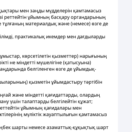
құқықтары мен заңды мүдделерін қамтамасыз
н-өзі реттейтін ұйымның басқару органдарының
е тұлғаның материалдық және (немесе) өзге де
білімді, практикалық икемдер мен дағдыларды
 (жұмыстар, көрсетілетін қызметтер) нарығының
кті не міндетті мүшелігіне (қатысуына)
заңдарында белгіленген өзге де ұйымдық-
ушыларының) қызметін ұйымдастыру тәртібін
ыңғай және міндетті қағидаттарды, олардың
ану үшін талаптарды белгілейтін құжат;
і реттейтін ұйымның қағидалары мен
ектілерінің мүліктік жауаптылығын қамтамасыз
н еңбек шарты немесе азаматтық-құқықтық шарт