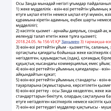
Осы Заңда мынадай негізгі ұғымдар пайдаланыл
1) жеке мүдделілік - өзін-өзі реттейтін ұйымн
етуге ықпал ететін немесе ықпал етуі мүмкін, ө
құрамына кіретін адамның, еңбек шарты немесе 
мүдделілігі;
2) кәсіптік қызмет - арнайы даярлық, сондай-а
иеленуді талап ететін жеке тұлға қызметі;
2018.24.05. № 156-VI ҚР
Заңымен
3) тармақша өзг
3) өзін-өзі реттейтін ұйым - қызметтің, саланы
ортақтығы қағидаты бойынша жеке кәсіпкерлік суб
негізделген, қауымдастық (одақ), қоғамдық бір
құқықтық нысандағы коммерциялық емес ұйым;
4) өзін-өзі реттейтін ұйымның қағидалары - өз
айқындайтын құжат;
5) өзін-өзі реттейтін ұйымның стандарты - өзі
тауарларына (жұмыстарына, көрсетілетін қызмет
6) өзін-өзі реттеу - осы Заңда көзделген, жеке
стандарттарын бекітуге, олардың сақталуына ба
етуге негізделген кәсіпкерлік немесе кәсіптік қ
7) өзін-өзі реттеудегі мүдделер қақтығысы - м