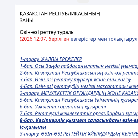
ҚАЗАҚСТАН РЕСПУБЛИКАСЫНЫҢ
ЗАҢЫ
Өзін-өзі реттеу туралы
(2026.
12.
07. берілген
өзгерістер мен толықтыру
1-тарау. ЖАЛПЫ ЕРЕЖЕЛЕР
1-бап. Осы Заңда пайдаланылатын негізгі ұғымда
2-бап. Қазақстан Республикасының өзін-өзі рет
3-бап. Өзін-өзі реттеу түрлері және оны енгізу
4-бап. Өзін-өзі реттеудің негізгі мақсаттары м
2-тарау. МЕМЛЕКЕТТІК ОРГАНДАРДЫҢ ЖӘНЕ ҚАЗАҚ
5-бап. Қазақстан Республикасы Үкіметінің құзыре
6-бап. Уәкілетті органның құзыреті
7-бап. Реттеуші мемлекеттік органдардың құзы
8-бап. К
ә
сіпкерлік
қ
ызмет саласында
ғ
ы
ө
зін-
ө
іс-
қ
имылы
3-тарау. ӨЗІН-ӨЗІ РЕТТЕЙТІН ҰЙЫМДАРДЫҢ ҚЫЗМЕ