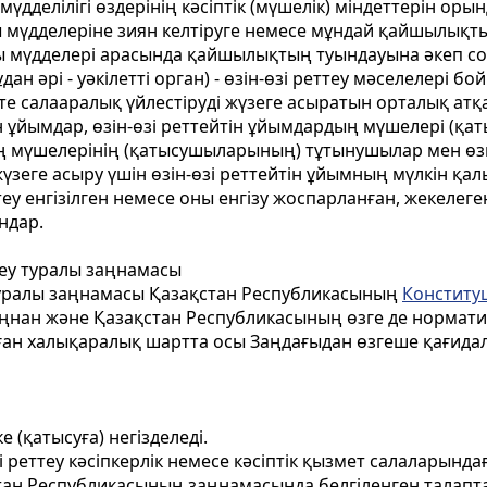
мүдделілігі өздерінің кәсіптік (мүшелік) міндеттерін оры
ы мүдделеріне зиян келтіруге немесе мұндай қайшылықты
ңды мүдделері арасында қайшылықтың туындауына әкеп с
бұдан әрі - уәкілетті орган) - өзін-өзі реттеу мәселелер
е салааралық үйлестіруді жүзеге асыратын орталық атқ
ейтін ұйымдар, өзін-өзі реттейтін ұйымдардың мүшелері (қ
ның мүшелерінің (қатысушыларының) тұтынушылар мен өз
үзеге асыру үшін өзін-өзі реттейтін ұйымның мүлкін қа
еттеу енгізілген немесе оны енгізу жоспарланған, жекеле
ндар.
теу туралы заңнамасы
 туралы заңнамасы Қазақстан Республикасының
Конститу
аңнан және Қазақстан Республикасының өзге де норматив
ған халықаралық шартта осы Заңдағыдан өзгеше қағида
е (қатысуға) негізделеді.
өзі реттеу кәсіпкерлік немесе кәсіптік қызмет салаларынд
тан Республикасының заңнамасында белгіленген талапт