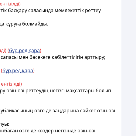
нгізілді)
еттік басқару саласында мемлекеттік реттеу
нда құруға болмайды.
і) (
бұр.ред.қара
)
сапасы мен бәсекеге қабілеттілігін арттыру;
 (
бұр.ред.қара
)
нгізілді)
у өзін-өзі реттеудің негізгі мақсаттары болып
убликасының өзге де заңдарына сәйкес өзін-өзі
луы;
аған өзге де көздер негізінде өзін-өзі