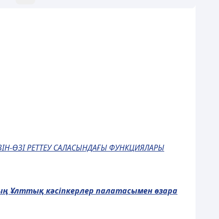
ЗІН-ӨЗІ РЕТТЕУ САЛАСЫНДАҒЫ ФУНКЦИЯЛАРЫ
ы
ң
Ұ
лтты
қ
к
ә
сіпкерлер палатасымен
ө
зара