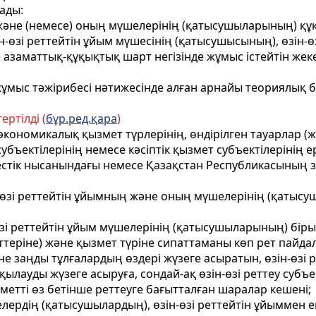
ады:
ың және (немесе) оның мүшелерінің (қатысушыларының) 
зін-өзі реттейтін ұйым мүшесінің (қатысушысының), өзі
азаматтық-құқықтық шарт негізінде жұмыс істейтін жек
қ жұмыс тәжірибесі нәтижесінде алған арнайы теориялық 
ертілді (
бұр.ред.қара
)
ң, экономикалық қызмет түрлерінің, өндірілген тауарлар
ъектілерінің немесе кәсіптік қызмет субъектілерінің ері
лестік нысанындағы немесе Қазақстан Республикасының 
ін-өзі реттейтін ұйымның және оның мүшелерінің (қатыс
н-өзі реттейтін ұйым мүшелерінің (қатысушыларының) бір
теріне) және қызмет түріне сипаттаманы көп рет пайдал
 және заңды тұлғалардың өздері жүзеге асыратын, өзін-өз
қылауды жүзеге асыруға, сондай-ақ өзін-өзі реттеу субъ
ызметті өз бетінше реттеуге бағытталған шаралар кешені;
үшелердің (қатысушылардың), өзін-өзі реттейтін ұйымме