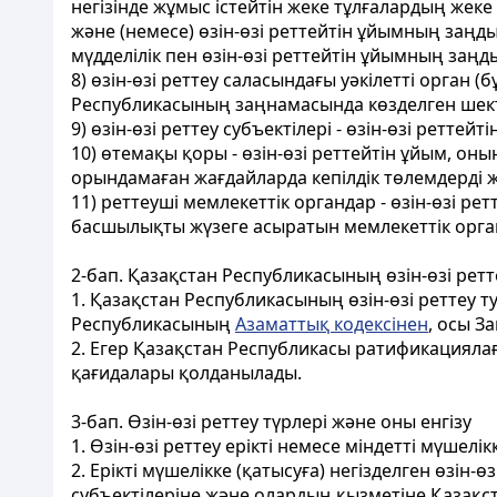
негізінде жұмыс істейтін жеке тұлғалардың жеке 
және (немесе) өзін-өзі реттейтін ұйымның заңд
мүдделілік пен өзін-өзі реттейтін ұйымның за
8) өзін-өзі реттеу саласындағы уәкілетті орган (
Республикасының заңнамасында көзделген шект
9) өзін-өзі реттеу субъектілері - өзін-өзі ретт
10) өтемақы қоры - өзін-өзі реттейтін ұйым, о
орындамаған жағдайларда кепілдік төлемдерді ж
11) реттеуші мемлекеттік органдар - өзін-өзі р
басшылықты жүзеге асыратын мемлекеттік орга
2-бап. Қазақстан Республикасының өзін-өзі рет
1. Қазақстан Республикасының өзін-өзі реттеу
Республикасының
Азаматтық кодексінен
, осы З
2. Егер Қазақстан Республикасы ратификацияла
қағидалары қолданылады.
3-бап. Өзін-өзі реттеу түрлері және оны енгізу
1. Өзін-өзі реттеу ерікті немесе міндетті мүшелікк
2. Ерікті мүшелікке (қатысуға) негізделген өзін-
субъектілеріне және олардың қызметіне Қазақс