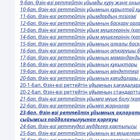
9-бап. Өзін-өзі реттейтін ұйымды құру және он
10-бап. Өзін-өзі реттейтін ұйымның құрылтай
11-бап. Өзін-өзі реттейтін ұйымдардың тізілімі
12-бап. Өзін-өзі реттейтін ұйымның басқару орг
13-бап. Өзін-өзі реттейтін ұйым мүшелерінің 
14-бап. Өзін-өзі реттейтін ұйым мүшелерінің 
15-бап. Өзін-өзі реттейтін ұйымның алқалы басқ
16-бап. Өзін-өзі реттейтін ұйымның атқарушы б
17-бап. Өзін-өзі реттейтін ұйымның маманданд
18-бап. Өзін-өзі реттейтін ұйымның құқықтары
19-бап. Өзін-өзі реттейтін ұйымның міндеттері
20-бап. Өзін-өзі реттейтін ұйымның қағидалар
20-1-бап. Өзін-өзі реттейтін ұйымның қағидала
20-2-бап. Өзін-өзі реттейтін ұйымның стандарт
21-бап. Өзін-өзі реттейтін ұйымға мүше болу (қа
22-бап. Өзін-өзі реттейтін ұйымға жарналар
23-бап.
Ө
зін-
ө
зі реттейтін
ұ
йымны
ң
а
қ
парат
сыйымсыз пайдаланылуынан
қ
ор
ғ
ауы
24-бап. Өзін-өзі реттеудегі мүдделер қақтығысы
25-бап. Өзін-өзі реттейтін ұйымның өз мүшеле