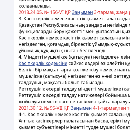
қолданылады.
2018.24.05. № 156-VI ҚР
Заңымен
3-тармақ жаңа 
3. Кәсіпкерлік немесе кәсіптік қызмет саласында
Қазақстан Республикасының заңдары негізінде м
функцияларды беру қажеттігімен ұштасатын қызм
Кәсіпкерлік немесе кәсіптік қызмет саласына мінд
негізделген, қоғамдық бірлестік ұйымдық-құқы
ұйымдық-құқықтық нысан белгіленеді.
4. Міндетті мүшелікке (қатысуға) негізделген өз
Кәсіпкерлік кодексіне
сәйкес өздері әзірлейтін қ
Белгілі бір мақсаттарға қол жеткізу немесе на
мүшелікке (қатысуға) негізделген өзін-өзі реттеу
талдаудың мақсаты болып табылады.
Реттеушілік әсерді талдау міндетті мүшелікке (қат
Реттеушілік әсерді талдау нәтижелері бойынша мін
жойылуы немесе өзгеше тәсілмен қайта қаралуы
2021.30.12. № 95-VII ҚР
Заңымен
4-1-тармақпен 
4-1. Кәсіпкерлік немесе кәсіптік қызмет саласын
Ұлттық кәсіпкерлер палатасынан басқа, ерікті мү
қызмет субъектілері міндетті түрде мүшесі бола