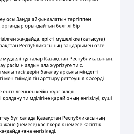
еттеу осы Заңда айқындалатын тәртіппен
 органдар орындайтын белгілі бір
ізілген жағдайда, ерікті мүшелікке (қатысуға)
Қазақстан Республикасының заңдарымен өзге
және мүдделі тұлғалар Қазақстан Республикасының
 рәсімін алдын ала жүргізуге тиіс.
амалы тәсілдерін бағалау арқылы міндетті
і мен тиімділігін арттыру реттеушілік әсерді
 енгізілгеннен кейін жүргізіледі.
 қолдану тиімділігіне қарай оның енгізілуі, күші
 реттеу бұл салада Қазақстан Республикасының
р және (немесе) кәсіпкерлік немесе кәсіптік
ғдайда ғана енгізіледі.