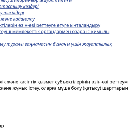
(қатысушыларының) жауаптылығы
ыптастыру көздері
 тәсілдері
 және қадағалау
ктілерін өзін-өзі реттеуге өтуге ынталандыру
ттеуші мемлекеттік органдармен өзара іс-қимылы
ттеу туралы заңнамасын бұзғаны үшін жауаптылық
ік және кәсіптік қызмет субъектілерінің өзін-өзі ретт
у және жұмыс істеу, оларға мүше болу (қатысу) шарттар
ар