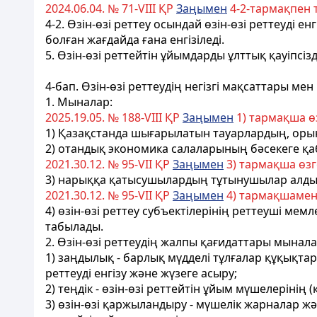
2024.06.04. № 71-VIII ҚР
Заңымен
4-2-тармақпен т
4-2. Өзін-өзі реттеу осындай өзін-өзі реттеуді 
болған жағдайда ғана енгізіледі.
5. Өзін-өзі реттейтін ұйымдарды ұлттық қауіпсі
4-бап. Өзін-өзі реттеудің негізгі мақсаттары ме
1. Мыналар:
2025.19.05. № 188-VIII ҚР
Заңымен
1) тармақша өз
1)
Қазақстанда шығарылатын тауарлардың, орын
2) отандық экономика салаларының бәсекеге қабі
2021.30.12. № 95-VII ҚР
Заңымен
3) тармақша өзге
3) нарыққа қатысушылардың тұтынушылар алды
2021.30.12. № 95-VII ҚР
Заңымен
4) тармақшамен 
4) өзін-өзі реттеу субъектілерінің реттеуші мем
табылады.
2. Өзін-өзі реттеудің жалпы қағидаттары мынала
1) заңдылық - барлық мүдделі тұлғалар құқықта
реттеуді енгізу және жүзеге асыру;
2) теңдік - өзін-өзі реттейтін ұйым мүшелеріні
3) өзін-өзі қаржыландыру - мүшелік жарналар ж