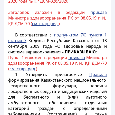
2020 года № ҚР ДСМ-326/2020
Заголовок изложен в редакции
приказа
Министра здравоохранения РК от 08.05.19 г. №
ҚР ДСМ-70 (
см. стар. ред.
)
В соответствии с
подпунктом 70) пункта 1
статьи 7
Кодекса Республики Казахстан от 18
сентября 2009 года «О здоровье народа и
системе здравоохранения»
ПРИКАЗЫВАЮ
:
Пункт 1 изложен в редакции
приказа
Министра
здравоохранения РК от 08.05.19 г. № ҚР ДСМ-70
(
см. стар. ред.
)
1. Утвердить прилагаемые
Правила
формирования Казахстанского национального
лекарственного формуляра, перечня
лекарственных средств и медицинских изделий
для бесплатного и (или) льготного
амбулаторного обеспечения отдельных
категорий граждан с определенными
заболеваниями (состояниями), а также