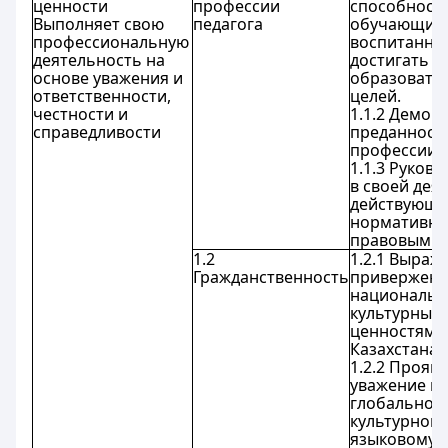
ценности
профессии
способности
Выполняет свою
педагога
обучающихс
профессиональную
воспитанни
деятельность на
достигать
основе уважения и
образовате
ответственности,
целей.
честности и
1.1.2 Демон
справедливости
преданность
профессии п
1.1.3 Руково
в своей дея
действующ
нормативн
правовыми 
1.2
1.2.1 Выраж
Гражданственность
приверженн
национальн
культурным
ценностям
Казахстана.
1.2.2 Прояв
уважение к
глобальном
культурному
языковому