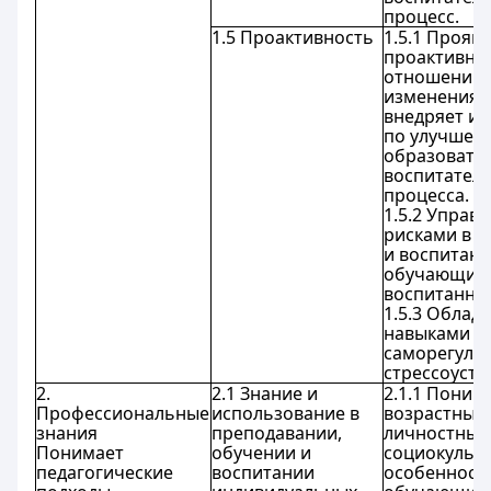
процесс.
1.5 Проактивность
1.5.1 Прояв
проактивно
отношению 
изменениям
внедряет и
по улучшен
образовате
воспитател
процесса.
1.5.2 Управл
рисками в 
и воспитан
обучающихс
воспитанни
1.5.3 Облад
навыками
саморегуля
стрессоусто
2.
2.1 Знание и
2.1.1 Поним
Профессиональные
использование в
возрастные,
знания
преподавании,
личностные
Понимает
обучении и
социокульт
педагогические
воспитании
особенност