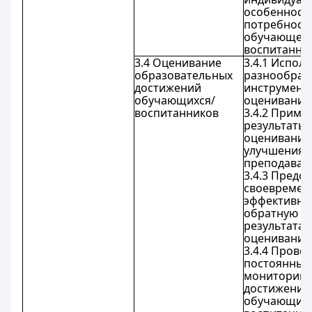
особенност
потребност
обучающего
воспитанник
3.4 Оценивание
3.4.1 Испол
образовательных
разнообраз
достижений
инструмент
обучающихся/
оценивания
воспитанников
3.4.2 Приме
результаты
оценивания
улучшения 
преподаван
3.4.3 Предо
своевремен
эффективну
обратную св
результата
оценивания
3.4.4 Прово
постоянный
мониторинг
достижений
обучающихс