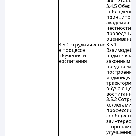
воспитанни
3.4.5 Обесп
соблюдение
принципов
академичес
честности п
проведении
оценивания
3.5 Сотрудничество
3.5.1
в процессе
Взаимодейст
обучения и
родителями
воспитания
законными
представит
построения
индивидуал
траектории 
обучающего
воспитанник
3.5.2 Сотруд
коллегами в
профессион
сообществ 
заинтересо
сторонами 
улучшения