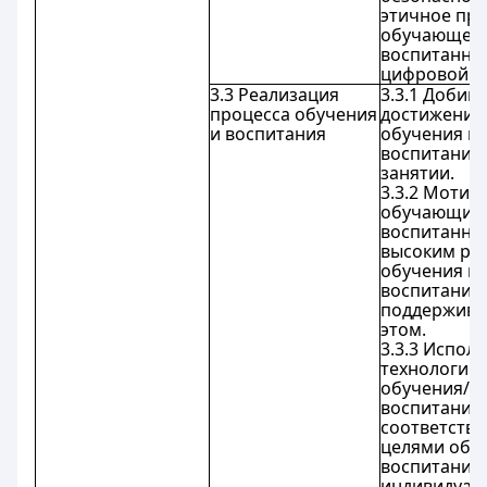
этичное пр
обучающего
воспитанник
цифровой с
3.3 Реализация
3.3.1 Добив
процесса обучения
достижения
и воспитания
обучения и
воспитания 
занятии.
3.3.2 Мотив
обучающихс
воспитанник
высоким ре
обучения и
воспитания
поддерживае
этом.
3.3.3 Испол
технологии
обучения/
воспитания 
соответстви
целями обу
воспитания 
индивидуал