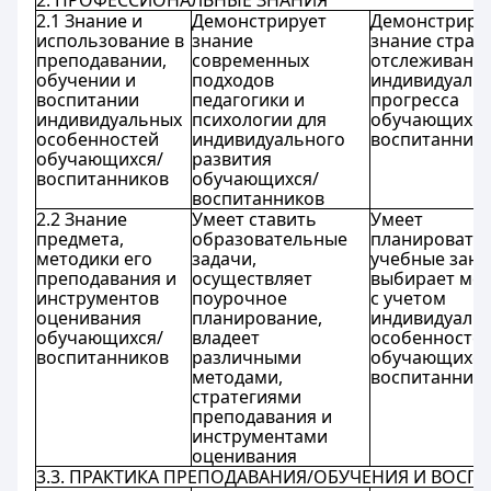
2. ПРОФЕССИОНАЛЬНЫЕ ЗНАНИЯ
2.1 Знание и
Демонстрирует
Демонстриру
использование в
знание
знание страт
преподавании,
современных
отслеживани
обучении и
подходов
индивидуаль
воспитании
педагогики и
прогресса
индивидуальных
психологии для
обучающихся
особенностей
индивидуального
воспитанник
обучающихся/
развития
воспитанников
обучающихся/
воспитанников
2.2 Знание
Умеет ставить
Умеет
предмета,
образовательные
планировать
методики его
задачи,
учебные заня
преподавания и
осуществляет
выбирает ме
инструментов
поурочное
с учетом
оценивания
планирование,
индивидуаль
обучающихся/
владеет
особенносте
воспитанников
различными
обучающихся
методами,
воспитанник
стратегиями
преподавания и
инструментами
оценивания
3.3. ПРАКТИКА ПРЕПОДАВАНИЯ/ОБУЧЕНИЯ И ВОСП