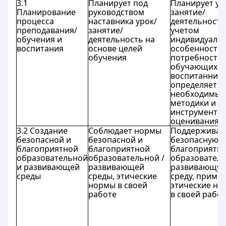
3.1
Планирует под
Планирует ур
Планирование
руководством
занятие/
процесса
наставника урок/
деятельность
преподавания/
занятие/
учетом
обучения и
деятельность на
индивидуаль
воспитания
основе целей
особенностей
обучения
потребносте
обучающихся
воспитаннико
определяет
необходимые
методики и
инструменты
оценивания
3.2 Создание
Соблюдает нормы
Поддерживае
безопасной и
безопасной и
безопасную и
благоприятной
благоприятной
благоприятн
образовательной
образовательной /
образовател
и развивающей
развивающей
развивающу
среды
среды, этические
среду, приме
нормы в своей
этические н
работе
в своей рабо