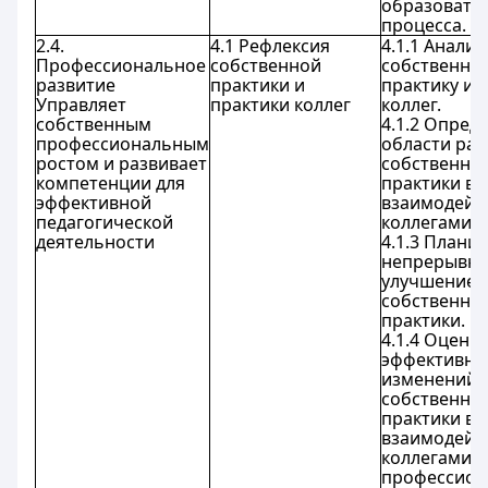
образовате
процесса.
2.4.
4.1 Рефлексия
4.1.1 Анали
Профессиональное
собственной
собственну
развитие
практики и
практику и 
Управляет
практики коллег
коллег.
собственным
4.1.2 Опред
профессиональным
области раз
ростом и развивает
собственно
компетенции для
практики во
эффективной
взаимодейс
педагогической
коллегами.
деятельности
4.1.3 Плани
непрерывн
улучшение
собственно
практики.
4.1.4 Оцени
эффективно
изменений
собственно
практики во
взаимодейс
коллегами,
профессио