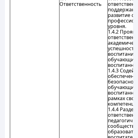
Ответственность
ответственн
поддержани
развитие св
профессион
уровня.
1.4.2 Прояв
ответственн
академичес
успешность
воспитание
обучающихс
воспитанни
1.4.3 Содейс
обеспечен
безопаснос
обучающихс
воспитанни
рамках свои
компетенци
1.4.4 Раздел
ответствен
педагогичес
сообщества
образовате
воспитател