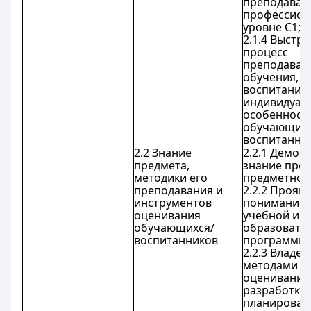
преподаван
профессио
уровне C1;
2.1.4 Выстр
процесс
преподаван
обучения,
воспитания 
индивидуал
особенност
обучающихс
воспитанни
2.2 Знание
2.2.1 Демон
предмета,
знание пред
методики его
предметной 
преподавания и
2.2.2 Прояв
инструментов
понимание 
оценивания
учебной и
обучающихся/
образовате
воспитанников
программы.
2.2.3 Владее
методами
оценивания
разработке,
планирован