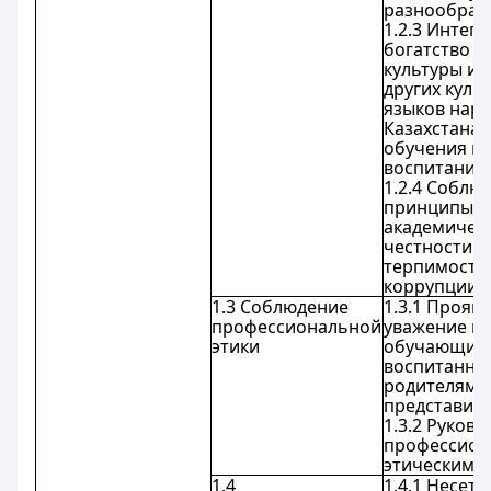
разнообраз
1.2.3 Интег
богатство к
культуры и 
других культ
языков нар
Казахстана 
обучения и
воспитания.
1.2.4 Соблю
принципы
академичес
честности и
терпимости
коррупции.
1.3 Соблюдение
1.3.1 Прояв
профессиональной
уважение к 
этики
обучающихс
воспитанник
родителям/
представите
1.3.2 Руково
профессион
этическими
1.4
1.4.1 Несет