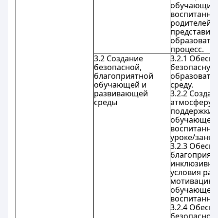
обучающихс
воспитанни
родителей/
представите
образовате
процесс.
3.2 Создание
3.2.1 Обесп
безопасной,
безопасную
благоприятной
образовате
обучающей и
среду.
развивающей
3.2.2 Создае
среды
атмосферу
поддержки 
обучающего
воспитанни
уроке/занят
3.2.3 Обесп
благоприят
инклюзивн
условия раз
мотивацию
обучающего
воспитанник
3.2.4 Обесп
безопасное