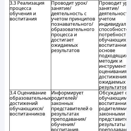
3.3 Реализация
Проводит урок/
Проводит уро
процесса
занятие/
занятие/
обучения и
деятельность с
деятельность
воспитания
учетом принципов
учетом
познавательного/
индивидуаль
образовательного
способностей
процесса и
потребносте
достигает
обучающихся
ожидаемых
воспитаннико
результатов
основе
подходящих
методик и
инструменто
оценивания д
достижения
ожидаемых
результатов
3.4 Оценивание
Информирует
Обсуждает с
образовательных
родителей/
обучающимис
достижений
законных
воспитанник
обучающихся/
представителей о
родителями/
воспитанников
результатах
законными
преподавания/
представите
обучения/
результаты
воспитания,
преподавани