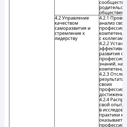
сообщество
родительск
общественн
4.2 Управление
4.2.1 Прово
качеством
анализ свои
саморазвития и
профессион
стремление к
компетенци
лидерству
с коллегами
4.2.2 Устан
эффективны
развития св
профессион
знаний, нав
компетенци
4.2.3 Отсле
результати
своих
профессион
достижений
4.2.4 Распр
свой опыт, 
в исследова
практики ко
оказывает
профессион