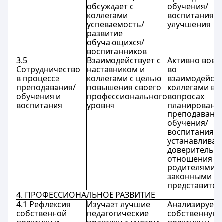
обсуждает с
обучения/
коллегами
воспитания и
успеваемость/
улучшения
развитие
обучающихся/
воспитанников
3.5
Взаимодействует с
Активно вовл
Сотрудничество
наставником и
во
в процессе
коллегами с целью
взаимодейств
преподавания/
повышения своего
коллегами в
обучения и
профессионального
вопросах
воспитания
уровня
планировани
преподавани
обучения/
воспитания,
устанавливае
доверительн
отношения с
родителями/
законными
представите
4. ПРОФЕССИОНАЛЬНОЕ РАЗВИТИЕ
4.1 Рефлексия
Изучает лучшие
Анализирует
собственной
педагогические
собственную