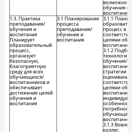
возможност
обучения и
воспитания.
1.3. Практика
3.1 Планирование
3.1.1 Плани
преподавания/
процесса
образовате
обучения и
преподавания/
процесс в
воспитания
обучения и
соответстви
Планирует
воспитания
целями обу
образовательный
воспитания.
процесс,
3.1.2 Подби
организует
технологии
безопасную,
обучения/
благоприятную
воспитания
среду для всех
стратегии
обучающихся/
оценивания
воспитанников и
соответстви
обеспечивает
целями обу
достижение целей
воспитания 
обучения и
индивидуал
воспитания
особенност
потребност
обучающего
воспитанник
3.1.3 Вовлек
коллег,