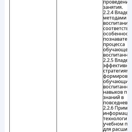
проведении 
занятия.
2.2.4 Владее
методами о
воспитания 
соответстви
особенност
познавател
процесса
обучающего
воспитанник
2.2.5 Владее
эффективн
стратегиям
формирован
обучающихс
воспитанни
навыков пр
знаний в
повседневн
2.2.6 Приме
информаци
технологии 
учебном пр
для расшир