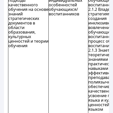
подходы
индивидуальных
обучающихс
качественного
особенностей
воспитанни
обучения на основе
обучающихся/
2.1.2 Владее
знаний
воспитанников
стратегиям
стратегических
создания
документов в
инклюзивно
области
вовлечения
образования,
обучающихс
культурных
воспитанни
ценностей и теории
процесс обу
обучения
воспитания.
2.1.3 Знает 
теоретичес
знаниями и
практическ
навыками
эффективно
преподаван
полиязычно
обеспечив
качественн
усвоение пр
языка и кул
ценностей. 
языком