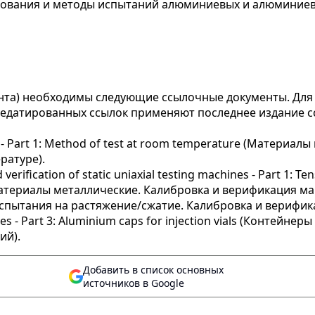
бования и методы испытаний алюминиевых и алюминиев
нта) необходимы следующие ссылочные документы. Для
недатированных ссылок применяют последнее издание с
ting - Part 1: Method of test at room temperature (Матери
ратуре).
d verification of static uniaxial testing machines - Part 1: 
m (Материалы металлические. Калибровка и верификация м
испытания на растяжение/сжатие. Калибровка и верифи
ies - Part 3: Aluminium caps for injection vials (Контейн
ий).
Добавить в список основных
источников в Google