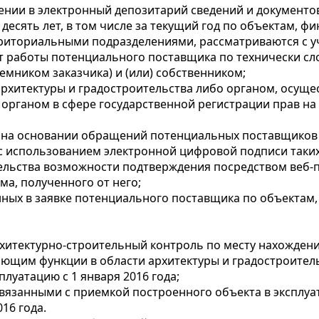
сении в электронный депозитарий сведений и документ
есять лет, в том числе за текущий год по объектам, ф
риториальными подразделениями, рассматриваются с у
т работы потенциального поставщика по технически с
емником заказчика) и (или) собственником;
рхитектуры и градостроительства либо органом, осущ
органом в сфере государственной регистрации прав на
 на основании обращений потенциальных поставщиков 
с использованием электронной цифровой подписи таких
ительства возможности подтверждения посредством веб
ма, полученного от него;
анных в заявке потенциального поставщика по объекта
итектурно-строительный контроль по месту нахождени
щим функции в области архитектуры и градостроитель
плуатацию с 1 января 2016 года;
язанными с приемкой построенного объекта в эксплуа
16 года.