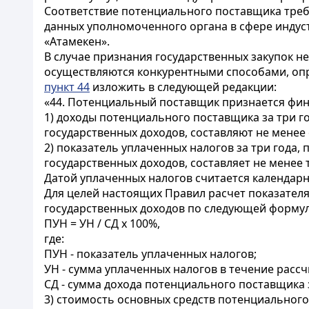
Соответствие потенциального поставщика треб
данных уполномоченного органа в сфере индус
«Атамекен».
В случае признания государственных закупок н
осуществляются конкурентными способами, опр
пункт 44
изложить в следующей редакции:
«44. Потенциальный поставщик признается фин
1) доходы потенциального поставщика за три 
государственных доходов, составляют не менее
2) показатель уплаченных налогов за три год
государственных доходов, составляет не менее
Датой уплаченных налогов считается календарн
Для целей настоящих Правил расчет показател
государственных доходов по следующей формул
ПУН = УН / СД х 100%,
где:
ПУН - показатель уплаченных налогов;
УН - сумма уплаченных налогов в течение расс
СД - сумма дохода потенциального поставщика
3) стоимость основных средств потенциальног