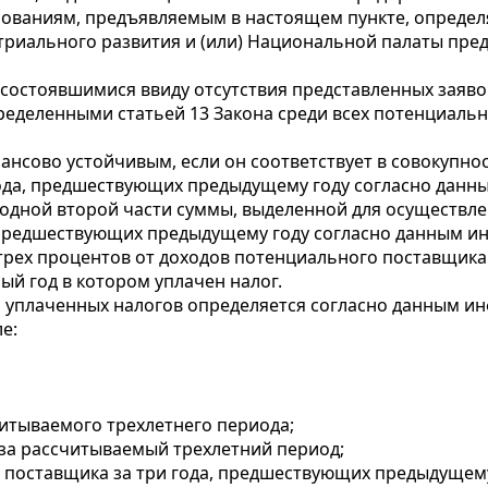
ованиям, предъявляемым в настоящем пункте, определ
триального развития и (или) Национальной палаты пре
есостоявшимися ввиду отсутствия представленных заявок
еделенными статьей 13 Закона среди всех потенциальн
ансово устойчивым, если он соответствует в совокупно
года, предшествующих предыдущему году согласно дан
 одной второй части суммы, выделенной для осуществле
а, предшествующих предыдущему году согласно данным 
 трех процентов от доходов потенциального поставщика
ый год в котором уплачен налог.
я уплаченных налогов определяется согласно данным 
е:
читываемого трехлетнего периода;
 за рассчитываемый трехлетний период;
о поставщика за три года, предшествующих предыдуще