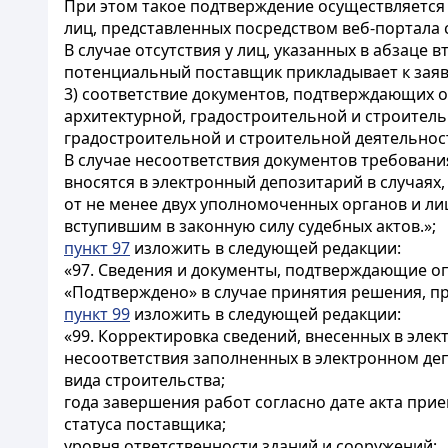
При этом такое подтверждение осуществляетс
лиц, представленных посредством веб-портала 
В случае отсутствия у лиц, указанных в абзац
потенциальный поставщик прикладывает к заяв
3) соответствие документов, подтверждающих
архитектурной, градостроительной и строитель
градостроительной и строительной деятельност
В случае несоответствия документов требовани
вносятся в электронный депозитарий в случаях
от не менее двух уполномоченных органов и лиц,
вступившим в законную силу судебных актов.»;
пункт 97
изложить в следующей редакции:
«97. Сведения и документы, подтверждающие о
«Подтверждено» в случае принятия решения, пр
пункт 99
изложить в следующей редакции:
«99. Корректировка сведений, внесенных в элек
несоответствия заполненных в электронном де
вида строительства;
года завершения работ согласно дате акта прие
статуса поставщика;
уровня ответственности зданий и сооружений;