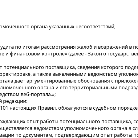
моченного органа указанных несоответствий;
удита по итогам рассмотрения жалоб и возражений в пор
е и финансовом контроле» (далее - Закон о государств
т потенциального поставщика, сведения которого подл
корректировке, а также выявленными ведомством уполно
ртала дает аргументированные обоснования с прилож
лномоченного органа и его территориальными подразде
едством веб-портала.»;
 редакции:
и 101 настоящих Правил, обжалуются в судебном порядке
верждающих опыт работы потенциального поставщика, с
уществляется ведомством уполномоченного органа в сл
рмации по документам, подтверждающим опыт работы п