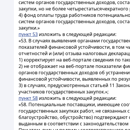
систем органов государственных доходов, сост
закупки, но не более четырестатысячекратного
4) фонд оплаты труда работников потенциальн
систем органов государственных доходов, сост
закупки.»
пункт 53
изложить в следующей редакции:
«53. В случаях выявления органами государств
показателей финансовой устойчивости, в том
отчетностей и (или) отзыва налоговых деклара
1) корректирует на веб-портале сведения по т
2) не отображает на веб-портале показатели 
органов государственных доходов об устранен
финансовой устойчивости, выявленных по резу
3) в случаях, предусмотренных статьей 11 Зак
участников государственных закупок.»;
пункт 58
изложить в следующей редакции:
«58. Потенциальные поставщики, имеющие соо
государственных закупках работ, не связанных
благоустройство, обустройство) подтверждают
выданным в соответствии с законодательством 