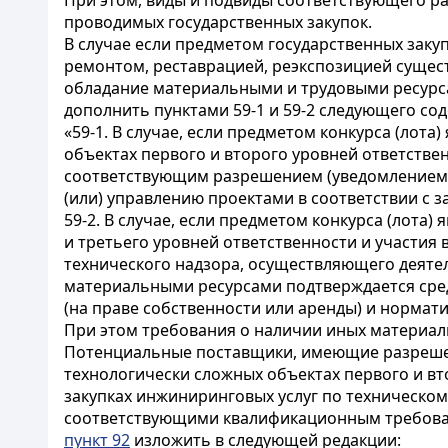
При этом, виды и подвиды соответствующего р
проводимых государственных закупок.
В случае если предметом государственных заку
ремонтом, реставрацией, реэкспозицией сущес
обладание материальными и трудовыми ресурс
дополнить пунктами 59-1 и 59-2 следующего со
«59-1. В случае, если предметом конкурса (лот
объектах первого и второго уровней ответств
соответствующим разрешением (уведомлением)
(или) управлению проектами в соответствии с 
59-2. В случае, если предметом конкурса (лота
и третьего уровней ответственности и участи
технического надзора, осуществляющего деятел
материальными ресурсами подтверждается сред
(на праве собственности или аренды) и нормат
При этом требования о наличии иных материаль
Потенциальные поставщики, имеющие разрешени
технологически сложных объектах первого и вт
закупках инжиниринговых услуг по техническом
соответствующими квалификационным требован
пункт 92
изложить в следующей редакции: