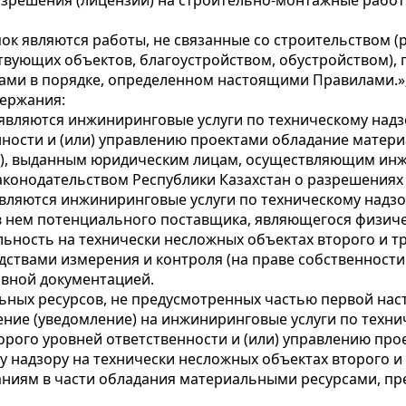
азрешения (лицензии) на строительно-монтажные рабо
пок являются работы, не связанные со строительством (
твующих объектов, благоустройством, обустройством)
ами в порядке, определенном настоящими Правилами.»
держания:
а) являются инжиниринговые услуги по техническому над
енности и (или) управлению проектами обладание мате
, выданным юридическим лицам, осуществляющим инжи
законодательством Республики Казахстан о разрешениях
) являются инжиниринговые услуги по техническому надз
я в нем потенциального поставщика, являющегося физич
ьность на технически несложных объектах второго и т
ствами измерения и контроля (на праве собственности
ивной документацией.
ных ресурсов, не предусмотренных частью первой наст
е (уведомление) на инжиниринговые услуги по технич
орого уровней ответственности и (или) управлению про
у надзору на технически несложных объектах второго и
иям в части обладания материальными ресурсами, пре