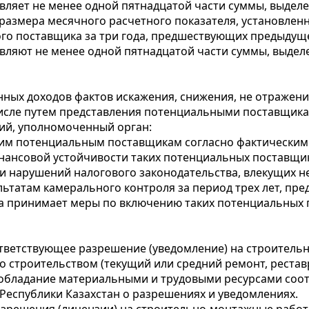
авляет не менее одной пятнадцатой части суммы, выдел
 размера месячного расчетного показателя, установлен
ого поставщика за три года, предшествующих предыду
авляют не менее одной пятнадцатой части суммы, выде
енных доходов фактов искажения, снижения, не отраже
 числе путем представления потенциальными поставщи
ций, уполномоченный орган:
аким потенциальным поставщикам согласно фактическим
финансовой устойчивости таких потенциальных поставщ
ии нарушений налогового законодательства, влекущих 
льтатам камерального контроля за период трех лет, пр
она принимает меры по включению таких потенциальных
тветствующее разрешение (уведомление) на строитель
 со строительством (текущий или средний ремонт, рест
 обладание материальными и трудовыми ресурсами соо
Республики Казахстан о разрешениях и уведомлениях.