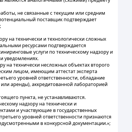
ты являются аналогичными (схожими) предмету
работы, не связанные с текущим или средним
, потенциальный поставщик подтверждает
;
зору на технически и технологически сложных
риальными ресурсами подтверждается
ниринговые услуги по техническому надзору и
 и уведомлениях.
ору на технически несложных объектах второго
еским лицом, имеющим аттестат эксперта
ретьего уровней ответственности, обладание
 или аренды), аккредитованной лабораторией
оящего пункта, не устанавливаются.
ескому надзору на технически и
ектами и участвующие в государственных
 третьего уровней ответственности признаются
дусмотренными в конкурсной документации.»;