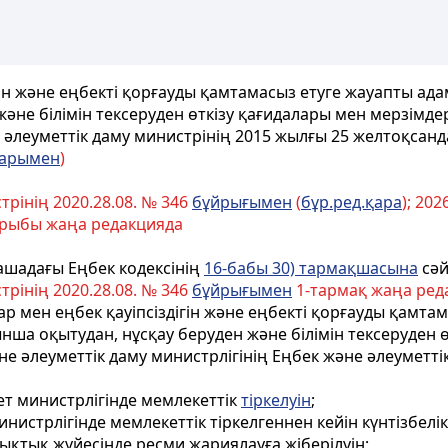
н және еңбекті қорғауды қамтамасыз етуге жауапты адам
әне білімін тексеруден өткізу қағидалары мен мерзімде
әлеуметтік
даму
министрінің
2015 жылғы
25 желтоқсанд
ларымен
)
рінің 2020.28.08. № 346
бұйрығымен
(
бұр.ред.қара
); 202
ырыбы жаңа редакцияда
ашадағы Еңбек кодексінің
16-бабы 30) тармақшасына
сәй
рінің 2020.28.08. № 346
бұйрығымен
1-тармақ жаңа реда
ар мен еңбек қауіпсіздігін және еңбекті қорғауды қамт
ынша оқытудан, нұсқау беруден және білімін тексеруден 
е әлеуметтік даму министрлігінің Еңбек және әлеуметті
ет министрлігінде мемлекеттік
тіркелуін
;
нистрлігінде мемлекеттік тіркелгеннен кейін күнтізбелік
қтық жүйесінде ресми жариялауға жіберілуін;