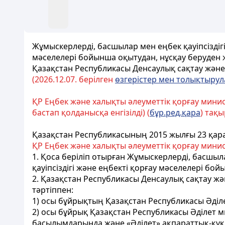
Жұмыскерлерді, басшылар мен еңбек қауіпсіздігі
мәселелері бойынша оқытудан, нұсқау беруден ж
Қазақстан
Республикасы
Денсаулық
сақтау
және
(202
6.
12.
07. берілген
өзгерістер мен толықтыру
ҚР Еңбек және халықты әлеуметтік қорғау минист
бастап қолданысқа енгізілді) (
бұр.ред.қара
) тақ
Қазақстан Республикасының 2015 жылғы 23 қар
ҚР Еңбек және халықты әлеуметтік қорғау минист
1. Қоса беріліп отырған Жұмыскерлерді, басшыл
қауіпсіздігі және еңбекті қорғау мәселелері бой
2. Қазақстан Республикасы Денсаулық сақтау жән
тәртіппен:
1) осы бұйрықтың Қазақстан Республикасы Әділ
2) осы бұйрық Қазақстан Республикасы Әділет ми
басылымдарында және «Әділет» ақпараттық-құқы