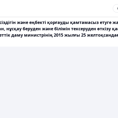
іздігін және еңбекті қорғауды қамтамасыз етуге ж
н, нұсқау беруден және білімін тексеруден өткізу 
ттік даму министрінің 2015 жылғы 25 желтоқсандағы