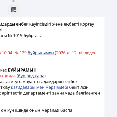
дарды еңбек қауіпсіздігі және еңбекті қорғау
рі
ағы
№ 1019 бұйрығы
6.10.04. № 129
бұйрығымен
(2026 ж. 12 шілдеден
кес
БҰЙЫРАМЫН
:
кцияда (
бұр.ред.қара
)
амасыз етуге жауапты адамдарды еңбек
өткізу
қағидалары мен мерзімдері
бекітілсін.
к әріптестік департаменті заңнамада белгіленген
 он күн ішінде оның мерзімді баспа