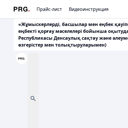
Прайс-лист
Видеоинструкция
«Жұмыскерлерді, басшылар мен еңбек қауіпс
еңбекті қорғау мәселелері бойынша оқытуда
Республикасы Денсаулық сақтау және әлеуме
өзгерістер мен толықтыруларымен)