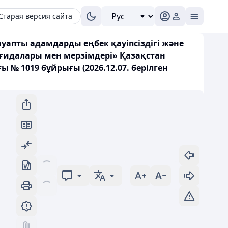
Старая версия сайта
ауапты адамдарды еңбек қауіпсіздігі және
қағидалары мен мерзімдері» Қазақстан
 № 1019 бұйрығы (2026.12.07. берілген