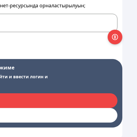
ернет-ресурсында орналастырылуын;
ежиме
йти и ввести логин и