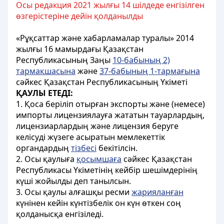
Осы редакция 2021 жылғы 14 шілдеде енгізілген
өзгерістеріне дейін қолданылды
«Рұқсаттар және хабарламалар туралы» 2014
жылғы 16 мамырдағы Қазақстан
Республикасының Заңы
10-бабының 2)
тармақшасына
және
37-бабының 1-тармағына
сәйкес Қазақстан Республикасының Үкіметі
ҚАУЛЫ ЕТЕДІ:
1. Қоса беріліп отырған экспорты және (немесе)
импорты лицензиялауға жататын тауарлардың,
лицензиарлардың және лицензия беруге
келісуді жүзеге асыратын мемлекеттік
органдардың
тізбесі
бекітілсін.
2. Осы қаулыға
қосымшаға
сәйкес Қазақстан
Республикасы Үкiметiнiң кейбiр шешiмдерiнiң
күшi жойылды деп танылсын.
3. Осы қаулы алғашқы ресми
жарияланған
күнінен кейін күнтiзбелiк он күн өткен соң
қолданысқа енгiзiледi.