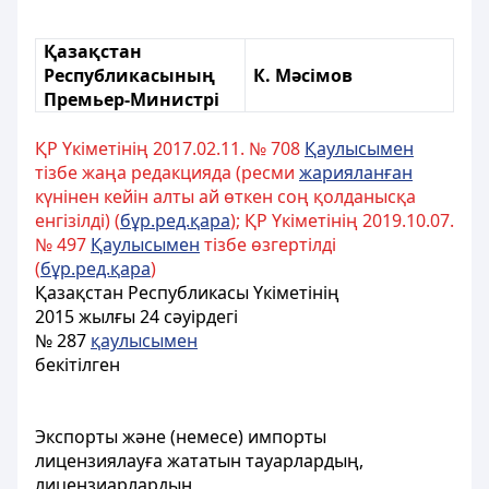
Қазақстан
Республикасының
К. Мәсімов
Премьер-Министрі
ҚР Үкіметінің 2017.02.11. № 708
Қаулысымен
тізбе жаңа редакцияда (ресми
жарияланған
күнінен кейін алты ай өткен соң қолданысқа
енгiзiлдi) (
бұр.ред.қара
); ҚР Үкіметінің 2019.10.07.
№ 497
Қаулысымен
тізбе өзгертілді
(
бұр.ред.қара
)
Қазақстан Республикасы Үкіметінің
2015 жылғы 24 сәуірдегі
№ 287
қаулысымен
бекітілген
Экспорты және (немесе) импорты
лицензиялауға жататын тауарлардың,
лицензиарлардың