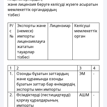
және лицензия беруге келісуді жүзеге асыратын
мемлекеттік органдардың
тізбесі
Р/
Экспорты және
Лицензиар
Келісуші
с
(немесе)
мемлекеттік
№
импорты
орган
лицензиялауға
жататын
тауарлар
тізбесі
1
2
3
4
1.
Озонды бұзатын заттардың
ЭМ
-
және құрамында озонды
бұзатын заттар бар өнімдердің
экспорты мен импорты
2.
Өсімдіктерді (пестицидтерді)
АШМ
-
қорғау құралдарының
импорты