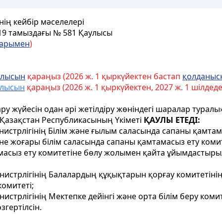
нің кейбiр мәселелерi
 19 тамыздағы № 581 Қаулысы
ларымен
)
улысын
қараңыз (2026 ж. 1 қыркүйектен бастап
қолданысқ
улысын
қараңыз (2026 ж.
1 қыркүйектен, 2027 ж. 1 шілдед
у жүйесін одан әрі жетілдіру жөніндегі шаралар туралы
 Қазақстан Республикасының Үкіметі
ҚАУЛЫ ЕТЕДІ:
нистрлігінің Білім және ғылым саласында сапаны қамта
не жоғары білім саласында сапаны қамтамасыз ету коми
амасыз ету комитетіне бөлу жолымен қайта ұйымдастыры
нистрлігінің Балалардың құқықтарын қорғау комитетіні
омитеті;
истрлігінің Мектепке дейінгі және орта білім беру коми
згертілсін.