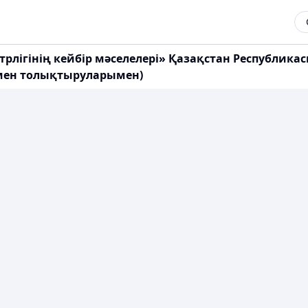
рлiгінің кейбiр мәселелерi» Қазақстан Республика
ер мен толықтыруларымен)