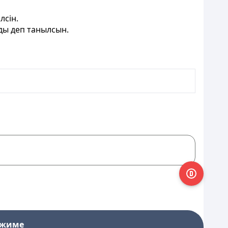
лсін.
ды деп танылсын.
ежиме