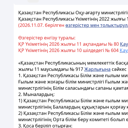
Қазақстан Республикасы Оқу-ағарту министрлiгі
Қазақстан Республикасы Үкіметінің 2022 жылғы
(2026.11.07. берілген
өзгерістер мен толықтыру
Өзгерістер енгізу туралы:
ҚР Үкіметінің 2026 жылғы 11 ақпандағы № 80
Қа
ҚР Үкіметінің 2026 жылғы 10 шілдедегі № 604
Қа
«Қазақстан Республикасының мемлекеттік басқар
жылғы 11 маусымдағы № 917
Жарлығына
сәйкес
1. Қазақстан Республикасы Білім және ғылым ми
Ғылым және жоғары білім министрлігі Ғылым жә
министрлігінің Білім саласындағы сапаны қамт
2. Мыналардың:
1) Қазақстан Республикасы Білім және ғылым ми
министрлігінің Балалардың құқықтарын қорғау к
2) Қазақстан Республикасы Білім және ғылым мин
министрлігінің Орта білім беру комитеті болып ө
3. Қоса беріліп отырған: