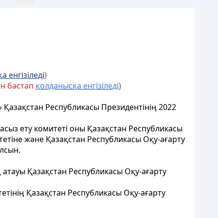
а енгізіледі
)
ен бастап
қолданысқа енгізіледі
)
» Қазақстан Республикасы Президентінің 2022
масыз ету комитеті оны Қазақстан Республикасы
тетіне және Қазақстан Республикасы Оқу-ағарту
лсын.
ң атауы Қазақстан Республикасы Оқу-ағарту
тетінің Қазақстан Республикасы Оқу-ағарту