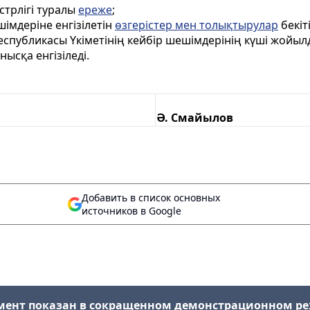
стрлiгi туралы
ереже
;
шімдеріне енгізілетін
өзгерістер мен толықтырулар
бекіті
еспубликасы Үкiметiнің кейбiр шешiмдерiнiң күші жойыл
ысқа енгізіледі.
Ә. Смайылов
Добавить в список основных
источников в Google
мент показан в сокращенном демонстрационном р