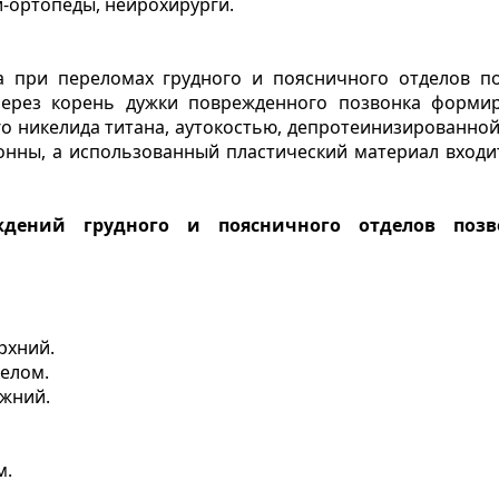
-ортопеды, нейрохирурги.
ка при переломах грудного и поясничного отделов 
через корень дужки поврежденного позвонка формир
о никелида титана, аутокостью, депротеинизированной
онны, а использованный пластический материал входит
ждений грудного и поясничного отделов позв
рхний.
елом.
ижний.
м.
.