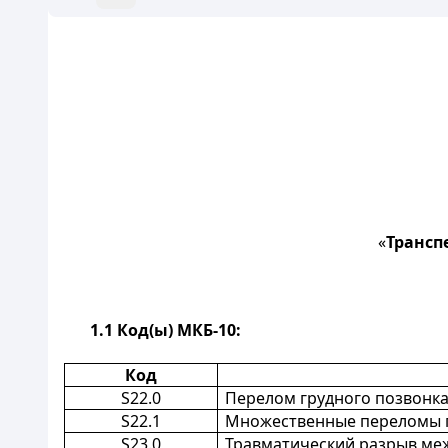
«
Трансп
1.1
Код(ы) МКБ-10:
Код
S22.0
Перелом грудного позвонка
S22.1
Множественные переломы г
S23.0
Травматический разрыв меж