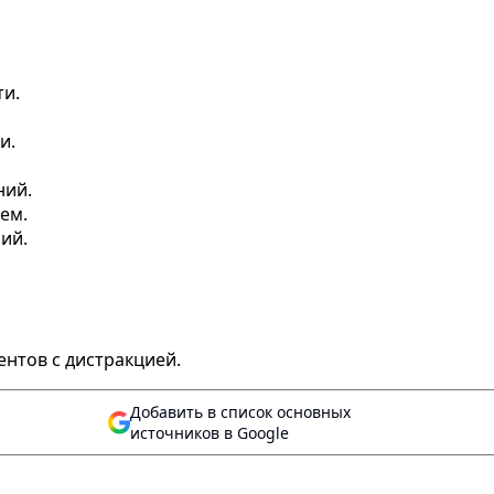
ти.
и.
ний.
ем.
ий.
нтов с дистракцией.
Добавить в список основных
источников в Google