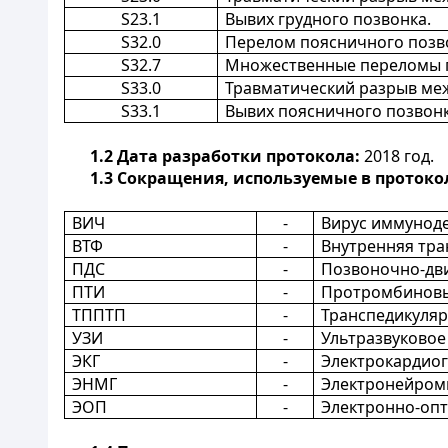
S23.1
Вывих грудного позвонка.
S32.0
Перелом поясничного позв
S32.7
Множественные переломы по
S33.0
Травматический разрыв меж
S33.1
Вывих поясничного позвонк
1.2
Дата разработки протокола:
2018 год.
1.3
Сокращения, используемые в протоко
ВИЧ
-
Вирус иммуноде
ВТФ
-
Внутренняя тра
ПДС
-
Позвоночно-дви
ПТИ
-
Протромбиновы
ТППТП
-
Транспедикуляр
УЗИ
-
Ультразвуковое
ЭКГ
-
Электрокардио
ЭНМГ
-
Электронейром
ЭОП
-
Электронно-опт