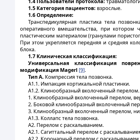
1.4
Пользователи протокола:
травматологи
1.5
Категория пациентов:
взрослые.
1.6
Определение:
Транспедикулярная пластика тела позвон
оперативного вмешательства, при котором 
пластическим материалом (гранулами пористог
При этом укрепляется передняя и средняя кол
блока.
1.7
Клиническая классификация:
Универсальная классификация повре
модификация
Magerl
[9]
.
Тип А.
Компрессия тела позвонка.
А1.1. Импакция кортикальной пластинки.
А1.2. Клинообразный вколоченный перелом.
1. Клинообразный вколоченный перелом, ве
2. Боковой клинообразный вколоченный пер
3. Клинообразный вколоченный перелом, н
А1.3. Коллапс тела позвонка.
А2. Перелом с раскалыванием.
А2.1. Сагиттальный перелом с раскалывание
А2.2. Коронарный перелом с раскалыванием