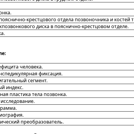
онка.
яснично-крестцового отдела позвоночника и костей т
позвонкового диска в пояснично-крестцовом отделе.
а.
ле:
фицита человека.
нспедикулярная фиксация.
гательный сегмент.
й индекс.
ная пластика тела позвонка.
 исследование.
грамма.
иография.
ический преобразователь.