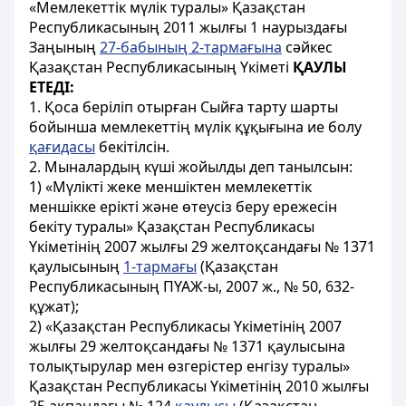
«Мемлекеттік мүлік туралы» Қазақстан
Республикасының 2011 жылғы 1 наурыздағы
Заңының
27-бабының 2-тармағына
сәйкес
Қазақстан Республикасының Үкіметі
ҚАУЛЫ
ЕТЕДІ:
1. Қоса беріліп отырған Сыйға тарту шарты
бойынша мемлекеттің мүлік құқығына ие болу
қағидасы
бекітілсін.
2. Мыналардың күші жойылды деп танылсын:
1) «Мүлікті жеке меншіктен мемлекеттік
меншікке ерікті және өтеусіз беру ережесін
бекіту туралы» Қазақстан Республикасы
Үкіметінің 2007 жылғы 29 желтоқсандағы № 1371
қаулысының
1-тармағы
(Қазақстан
Республикасының ПҮАЖ-ы, 2007 ж., № 50, 632-
құжат);
2) «Қазақстан Республикасы Үкіметінің 2007
жылғы 29 желтоқсандағы № 1371 қаулысына
толықтырулар мен өзгерістер енгізу туралы»
Қазақстан Республикасы Үкіметінің 2010 жылғы