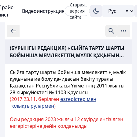
Старая
Прайс-
Видеоинструкция
версия
лист
сайта
(БҰРЫНҒЫ РЕДАКЦИЯ) «CЫЙҒА ТАРТУ ШАРТЫ
БОЙЫНША МЕМЛЕКЕТТІҢ МҮЛІК ҚҰҚЫҒЫН...
Cыйға тарту шарты бойынша мемлекеттің мүлік
құқығына ие болу қағидасын бекіту туралы
Қазақстан Республикасы Үкіметінің 2011 жылғы
28 қыркүйектегі № 1103 Қаулысы
(2017.23.11. берілген
өзгерістер мен
толықтырулармен
)
Осы редакция 2023 жылғы 12 сәуірде енгізілген
өзгерістеріне дейін қолданылды