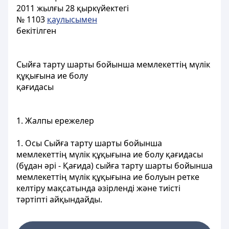
2011 жылғы 28 қыркүйектегі
№ 1103
қаулысымен
бекітілген
Cыйға тарту шарты бойынша мемлекеттің мүлік
құқығына ие болу
қағидасы
1. Жалпы ережелер
1. Осы Сыйға тарту шарты бойынша
мемлекеттің мүлік құқығына ие болу қағидасы
(бұдан әрі - Қағида) сыйға тарту шарты бойынша
мемлекеттің мүлік құқығына ие болуын ретке
келтіру мақсатында әзірленді және тиісті
тәртіпті айқындайды.