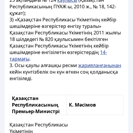
25 ақпандағы № 124
қаулысы
(Қазақстан
Республикасының ПҮАЖ-ы, 2010 ж., № 18, 142-
құжат);
3) «Қазақстан Республикасы Үкіметінің кейбір
шешімдеріне өзгерістер енгізу туралы»
Қазақстан Республикасы Үкіметінің 2011 жылғы
18 шілдедегі № 820 қаулысымен бекітілген
Қазақстан Республикасы Үкіметінің кейбір
шешімдеріне енгізілетін өзгерістердің
14-
тармағы
.
3. Осы қаулы алғашқы ресми
жарияланғанынан
кейін күнтізбелік он күн өткен соң қолданысқа
енгізіледі.
Қазақстан
Республикасының
К. Мәсімов
Премьер-Министрі
Қазақстан Республикасы
Үкіметінің