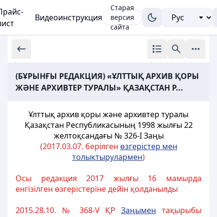
Старая
Прайс-
Видеоинструкция
версия
лист
сайта
(БҰРЫНҒЫ РЕДАКЦИЯ) «ҰЛТТЫҚ АРХИВ ҚОРЫ
ЖӘНЕ АРХИВТЕР ТУРАЛЫ» ҚАЗАҚСТАН Р...
Ұлттық архив қоры және архивтер туралы
Қазақстан Республикасының
1998 жылғы 22
желтоқсандағы № 326-I Заңы
(2017.03.07. берілген
өзгерістер мен
толықтырулармен
)
Осы редакция 2017 жылғы 16 мамырда
енгізілген өзгерістеріне дейін қолданылды
2015.28.10. № 368-V ҚР
Заңымен
тақырыбы