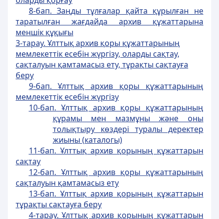
оларды қорғау
8-бап. Заңды тұлғалар қайта құрылған не
таратылған жағдайда архив құжаттарына
меншік құқығы
3-тарау. Ұлттық архив қоры құжаттарының
мемлекеттік есебін жүргізу, оларды сақтау,
сақталуын қамтамасыз ету, тұрақты сақтауға
беру
9-бап. Ұлттық архив қоры құжаттарының
мемлекеттік есебін жүргізу
10-бап. Ұлттық архив қоры құжаттарының
құрамы мен мазмұны және оны
толықтыру көздері туралы деректер
жиыны (каталогы)
11-бап. Ұлттық архив қорының құжаттарын
сақтау
12-бап. Ұлттық архив қоры құжаттарының
сақталуын қамтамасыз ету
13-бап. Ұлттық архив қорының құжаттарын
тұрақты сақтауға беру
4-тарау. Ұлттық архив қорының құжаттарын