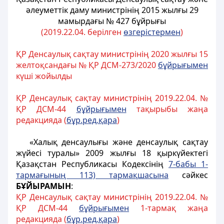
әлеуметтік даму министрінің 2015 жылғы 29
мамырдағы № 427 бұйрығы
(2019.22.04. берілген
өзгерістермен
)
ҚР Денсаулық сақтау министрінің 2020 жылғы 15
желтоқсандағы № ҚР ДСМ-273/2020
бұйрығымен
күші жойылды
ҚР Денсаулық сақтау министрінің 2019.22.04. №
ҚР ДСМ-44
бұйрығымен
тақырыбы жаңа
редакцияда (
бұр.ред.қара
)
«Халық денсаулығы және денсаулық сақтау
жүйесі туралы» 2009 жылғы 18 қыркүйектегі
Қазақстан Республикасы Кодексінің
7-бабы 1-
тармағының 113) тармақшасына
сәйкес
БҰЙЫРАМЫН
:
ҚР Денсаулық сақтау министрінің 2019.22.04. №
ҚР ДСМ-44
бұйрығымен
1-тармақ
жаңа
редакцияда (
бұр.ред.қара
)