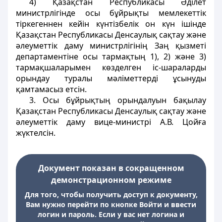
4) Қазақстан Республикасы Әділет
министрлігінде осы бұйрықты мемлекеттік
тіркегеннен кейін күнтізбелік он күн ішінде
Қазақстан Республикасы Денсаулық сақтау және
әлеуметтік даму министрлігінің Заң қызметі
департаментіне осы тармақтың 1), 2) және 3)
тармақшаларымен көзделген іс-шараларды
орындау туралы мәліметтерді ұсынуды
қамтамасыз етсін.
3. Осы бұйрықтың орындалуын бақылау
Қазақстан Республикасы Денсаулық сақтау және
әлеуметтік даму вице-министрі А.В. Цойға
жүктелсін.
Документ показан в сокращенном
демонстрационном режиме
Для того, чтобы получить доступ к документу,
Вам нужно перейти по кнопке Войти и ввести
логин и пароль. Если у вас нет логина и