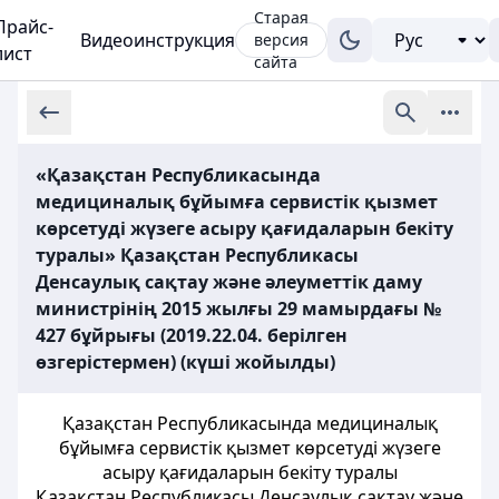
Старая
Прайс-
Видеоинструкция
версия
лист
сайта
«Қазақстан Республикасында
медициналық бұйымға сервистік қызмет
көрсетуді жүзеге асыру қағидаларын бекіту
туралы» Қазақстан Республикасы
Денсаулық сақтау және әлеуметтік даму
министрінің 2015 жылғы 29 мамырдағы №
427 бұйрығы (2019.22.04. берілген
өзгерістермен) (күші жойылды)
Қазақстан Республикасында медициналық
бұйымға сервистік қызмет көрсетуді жүзеге
асыру қағидаларын бекіту туралы
Қазақстан Республикасы Денсаулық сақтау және