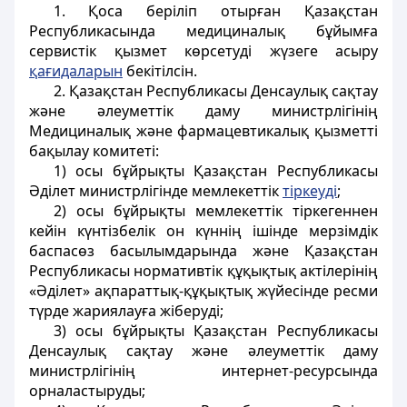
1. Қоса беріліп отырған Қазақстан
Республикасында медициналық бұйымға
сервистік қызмет көрсетуді жүзеге асыру
қағидаларын
бекітілсін.
2. Қазақстан Республикасы Денсаулық сақтау
және әлеуметтік даму министрлігінің
Медициналық және фармацевтикалық қызметті
бақылау комитеті:
1) осы бұйрықты Қазақстан Республикасы
Әділет министрлігінде мемлекеттік
тіркеуді
;
2) осы бұйрықты мемлекеттік тіркегеннен
кейін күнтізбелік он күннің ішінде мерзімдік
баспасөз басылымдарында және Қазақстан
Республикасы нормативтік құқықтық актілерінің
«Әділет» ақпараттық-құқықтық жүйесінде ресми
түрде жариялауға жіберуді;
3) осы бұйрықты Қазақстан Республикасы
Денсаулық сақтау және әлеуметтік даму
министрлігінің интернет-ресурсында
орналастыруды;