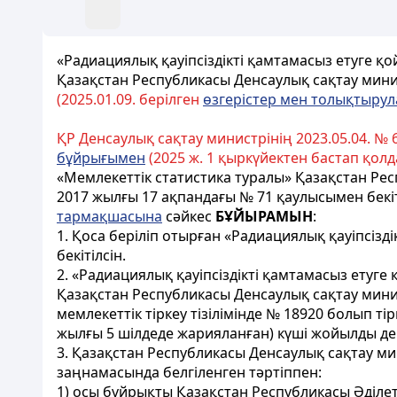
«Радиациялық қауіпсіздікті қамтамасыз етуге 
Қазақстан Республикасы Денсаулық сақтау мини
(2025.
01.0
9. берілген
өзгерістер мен толықтыру
ҚР Денсаулық сақтау министрінің 2023.05.04. № 
бұйрығымен
(2025 ж. 1 қыркүйектен бастап қолда
«Мемлекеттік статистика туралы» Қазақстан Р
2017 жылғы 17 ақпандағы № 71 қаулысымен бекі
тармақшасына
сәйкес
БҰЙЫРАМЫН
:
1. Қоса беріліп отырған «Радиациялық қауіпсі
бекітілсін.
2. «Радиациялық қауіпсіздікті қамтамасыз ету
Қазақстан Республикасы Денсаулық сақтау мин
мемлекеттік тіркеу тізілімінде № 18920 болып т
жылғы 5 шілдеде жарияланған) күші жойылды де
3. Қазақстан Республикасы Денсаулық сақтау м
заңнамасында белгіленген тәртіппен:
1) осы бұйрықты Қазақстан Республикасы Әділет 