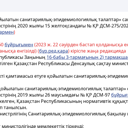
қойылатын санитариялық-эпидемиологиялық талаптар» са
стрінің 2020 жылғы 15 желтоқсандағы № ҚР ДСМ-275/20
лармен
)
60
бұйрығымен
(2023 ж. 22 сәуірден бастап қолданысқа енг
нысқа енгізілді) (
бұр.ред.қара
) кіріспе жаңа редакцияда
еспубликасы Заңының
16-бабы 3-тармағының 2) тармақш
тілген Қазақстан Республикасы Денсаулық сақтау минист
здікті қамтамасыз етуге қойылатын санитариялық-эпидем
ге қойылатын санитариялық-эпидемиологиялық талаптар»
истрінің 2019 жылғы 26 маусымдағы № ҚР ДСМ-97
бұйры
іркелген, Қазақстан Республикасының нормативтік құқық
п танылсын.
инистрлігінің Санитариялық-эпидемиологиялық бақылау
министрлігінде мемлекеттік тіркеуді;