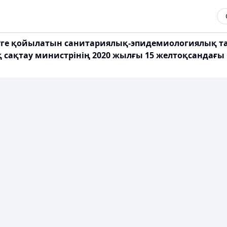
туге қойылатын санитариялық-эпидемиологиялық т
сақтау министрінің 2020 жылғы 15 желтоқсандағы №