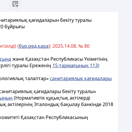
нитариялық қағидаларын бекіту туралы
20 бұйрығы
ізілді) (
бұр.ред.қара
); 2025.14.08. № 80
асына
және Қазақстан Республикасы Үкіметінің
рлігі туралы Ереженің
15-тармағының 113)
иологиялық талаптар»
санитариялық қағидалары
 санитариялық қағидалары бекіту туралы»
ғының
(Нормативтік құқықтық актілерді
тық актілерінің Эталондық бақылау банкінде 2018
 комитеті Қазақстан Республикасының