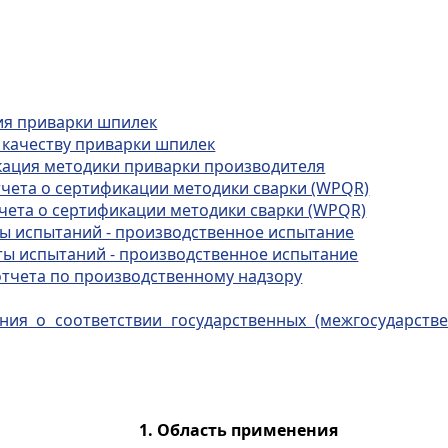
ия приварки шпилек
 качеству приварки шпилек
ация методики приварки производителя
чета о сертификации методики сварки (WPQR)
чета о сертификации методики сварки (WPQR)
ы испытаний - производственное испытание
ты испытаний - производственное испытание
тчета по производственному надзору
ния о соответствии государственных (межгосударст
1.
Область применения