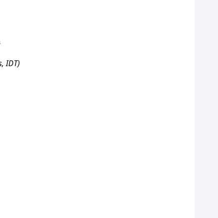
в
, IDT)