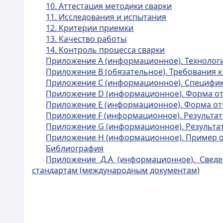
10. Аттестация методики сварки
11. Исследования и испытания
12. Критерии приемки
13. Качество работы
14. Контроль процесса сварки
Приложение А (информационное). Технолог
Приложение В (обязательное). Требования к
Приложение С (информационное). Специфик
Приложение D (информационное). Форма от
Приложение Е (информационное). Форма от
Приложение F (информационное). Результат
Приложение G (информационное). Результа
Приложение H (информационное). Пример о
Библиография
Приложение Д.А (информационное). Сведе
стандартам (международным документам)