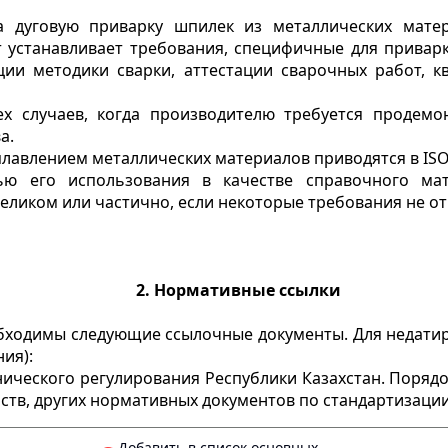
а дуговую приварку шпилек из металлических матер
т устанавливает требования, специфичные для прива
ции методики сварки, аттестации сварочных работ, 
х случаев, когда производителю требуется продемо
а.
влением металлических материалов приводятся в ISO 383
ью его использования в качестве справочного мат
ликом или частично, если некоторые требования не отн
2.
Нормативные ссылки
бходимы следующие ссылочные документы. Для недати
ия):
нического регулирования Республики Казахстан. Поря
тв, других нормативных документов по стандартизации 
Добавить в список основных