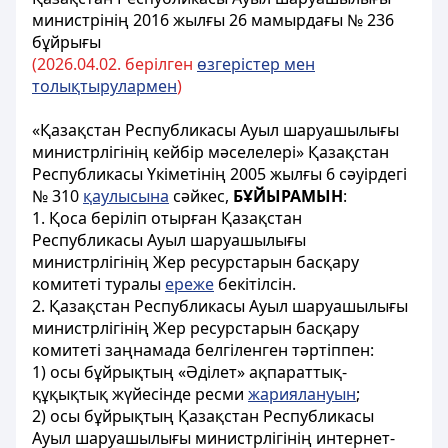
министрінің 2016 жылғы 26 мамырдағы № 236
бұйрығы
(202
6.
04.
02. берілген
өзгерістер мен
толықтырулармен
)
«Қазақстан Республикасы Ауыл шаруашылығы
министрлігінің кейбір мәселелері» Қазақстан
Республикасы Үкіметінің 2005 жылғы 6 сәуірдегі
№ 310
қаулысына
сәйкес,
БҰЙЫРАМЫН
:
1. Қоса беріліп отырған Қазақстан
Республикасы Ауыл шаруашылығы
министрлігінің Жер ресурстарын басқару
комитеті туралы
ереже
бекітілсін.
2. Қазақстан Республикасы Ауыл шаруашылығы
министрлігінің Жер ресурстарын басқару
комитеті заңнамада белгіленген тәртіппен:
1) осы бұйрықтың «Әділет» ақпараттық-
құқықтық жүйесінде ресми
жариялануын
;
2) осы бұйрықтың Қазақстан Республикасы
Ауыл шаруашылығы министрлігінің интернет-