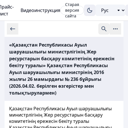
Старая
Прайс-
Видеоинструкция
версия
лист
сайта
«Қазақстан Республикасы Ауыл
шаруашылығы министрлігінің Жер
ресурстарын басқару комитетінің ережесін
бекіту туралы» Қазақстан Республикасы
Ауыл шаруашылығы министрінің 2016
жылғы 26 мамырдағы № 236 бұйрығы
(2026.04.02. берілген өзгерістер мен
толықтырулармен)
Қазақстан Республикасы Ауыл шаруашылығы
министрлігінің Жер ресурстарын басқару
комитетінің ережесін бекіту туралы
Қазақстан Республикасы Ауыл шаруашылығы