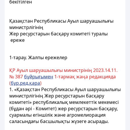
бекітілген
Қазақстан Республикасы Ауыл шаруашылығы
министрлігінің
Жер ресурстарын басқару комитеті туралы
ереже
1-тарау. Жалпы ережелер
ҚР Ауыл шаруашылығы министрінің 2023.14.11.
№ 387
бұйрығымен
1-тармақ жаңа редакцияда
(
бұр.ред.қара
)
1. «Қазақстан Республикасы Ауыл шаруашылығы
министрлігінің Жер ресурстарын басқару
комитеті» республикалық мемлекеттік мекемесі
(бұдан әрі - Комитет) жер ресурстарын басқару,
суармалы егіншілік және агромелиорация
саласындағы басшылықты жүзеге асырады.