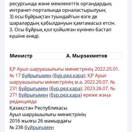
ресурсында және мемлекеттік органдардың
интранет-порталында орналастырылуын;
3) осы бұйрықтан туындайтын өзге де
шаралардың қабылдануын қамтамасыз етсін.
3. Осы бұйрық қол қойылған күнінен бастап
күшіне енеді.
Министр
А. Мырзахметов
ҚР Ауыл шаруашылығы министрінің 2022.25.01.
№ 17
бұйрығымен
(
бұр.ред.қара
); ҚР Ауыл
шаруашылығы министрінің м.а. 2022.20.07. №
231
бұйрығымен
(
бұр.ред.қара
); 2023.26.07. №
271
бұйрығымен
(
бұр.ред.қара
) ереже жаңа
редакцияда
Қазақстан Республикасы
Ауыл шаруашылығы министрінің
2016 жылғы 26 мамырдағы
№ 236
бұйрығымен