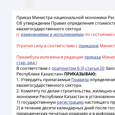
Приказ Министра национальной экономики Респу
Об утверждении Правил определения стоимости 
квазигосударственного сектора
(с
изменениями и дополнениями
по состоянию на
Утратил силу в соответствии с
приказом
Министр
Преамбула изложена в редакции
приказа
Минист
стар. ред.
)
В соответствии с
подпунктом 6-3) статьи 20
Зако
Республике Казахстан»
ПРИКАЗЫВАЮ:
1. Утвердить прилагаемые
Правила
определения
квазигосударственного сектора.
2. Комитету по делам строительства, жилищно
экономики Республики Казахстан в установлен
1) государственную
регистрацию
настоящего пр
2) в течение десяти календарных дней после г
периодических печатных изданиях и в информа