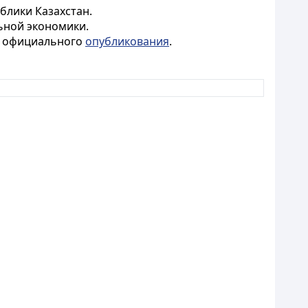
блики Казахстан.
ьной экономики.
го официального
опубликования
.