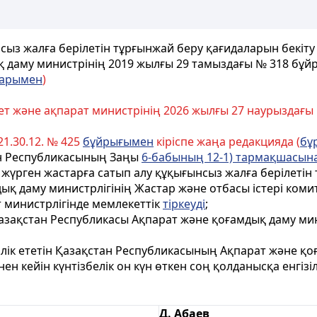
сыз жалға берілетін тұрғынжай беру қағидаларын бекіту
қ даму министрінің 2019 жылғы 29 тамыздағы № 318 бұй
ларымен
)
т және ақпарат министрінің 2026 жылғы 27 наурыздағы
1.30.12. № 425
бұйрығымен
кіріспе жаңа редакцияда (
бұ
ан Республикасының Заңы
6-бабының 12-1) тармақшасын
 жүрген жастарға сатып алу құқығынсыз жалға берілетін
ық даму министрлігінің Жастар және отбасы істері комит
 министрлігінде мемлекеттік
тіркеуді
;
азақстан Республикасы Ақпарат және қоғамдық даму мин
ік ететін Қазақстан Республикасының Ақпарат және қоғ
нен кейін күнтізбелік он күн өткен соң қолданысқа енгізіл
Д. Абаев