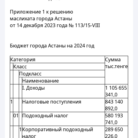
Приложение 1 к решению
маслихата города Астаны
от 14 декабря 2023 года № 113/15-VIII
Бюджет города Астаны на 2024 год
Категория
Сумма
тыс.тенге
Класс
Подкласс
Наименование
I. Доходы
1 105 655
341,0
1
Налоговые поступления
843 140
892,0
01
Подоходный налог
580 193
741,0
1
Корпоративный подоходный
289 650
налог
226,0