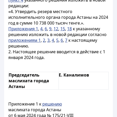
пункт 4
указанного решения изложить в новой
редакции:
«4. Утвердить резерв местного
исполнительного органа города Астаны на 2024
год в сумме 10 738 000 тысяч тенге.».
Приложения 1
,
4
,
6
,
9
,
12
,
15
,
18
к указанному
решению изложить в новой редакции согласно
приложениям 1
,
2
,
3
,
4
,
5
,
6
,
7
к настоящему
решению.
2. Настоящее решение вводится в действие с 1
января 2024 года.
Председатель
Е. Каналимов
маслихата города
Астаны
Приложение 1 к
решению
маслихата города Астаны
от 6 мая 2024 года № 175/21-VIII