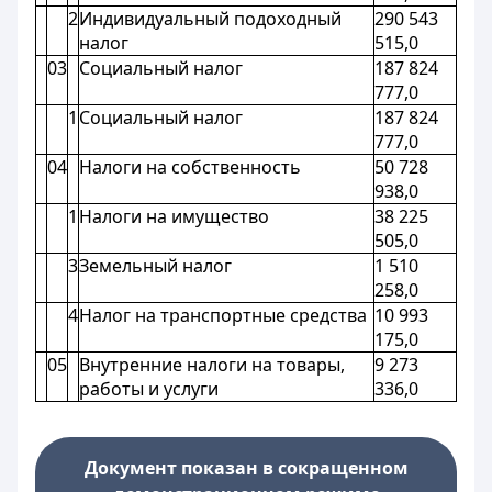
2
Индивидуальный подоходный
290 543
налог
515,0
03
Социальный налог
187 824
777,0
1
Социальный налог
187 824
777,0
04
Налоги на собственность
50 728
938,0
1
Налоги на имущество
38 225
505,0
3
Земельный налог
1 510
258,0
4
Налог на транспортные средства
10 993
175,0
05
Внутренние налоги на товары,
9 273
работы и услуги
336,0
Документ показан в сокращенном