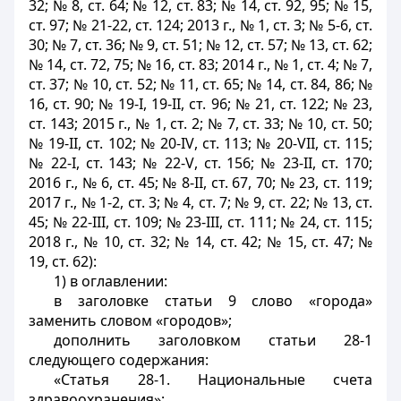
32; № 8, ст. 64; № 12, ст. 83; № 14, ст. 92, 95; № 15,
ст. 97; № 21-22, ст. 124; 2013 г., № 1, ст. 3; № 5-6, ст.
30; № 7, ст. 36; № 9, ст. 51; № 12, ст. 57; № 13, ст. 62;
№ 14, ст. 72, 75; № 16, ст. 83; 2014 г., № 1, ст. 4; № 7,
ст. 37; № 10, ст. 52; № 11, ст. 65; № 14, ст. 84, 86; №
16, ст. 90; № 19-
I
, 19-
II
, ст. 96; № 21, ст. 122; № 23,
ст. 143; 2015 г., № 1, ст. 2; № 7, ст. 33; № 10, ст. 50;
№ 19-
II
, ст. 102; № 20-
IV
, ст. 113; № 20-
VII
, ст. 115;
№ 22-
I
, ст. 143; № 22-
V
, ст. 156; № 23-
II
, ст. 170;
2016 г., № 6, ст. 45; № 8-
II
, ст. 67, 70; № 23, ст. 119;
2017 г., № 1-2, ст. 3; № 4, ст. 7; № 9, ст. 22; № 13, ст.
45; № 22-
III
, ст. 109; № 23-
III
, ст. 111; № 24, ст. 115;
2018 г., № 10, ст. 32; № 14, ст. 42; № 15, ст. 47; №
19, ст. 62):
1) в оглавлении:
в заголовке статьи 9 слово «города»
заменить словом «городов»;
дополнить заголовком статьи 28-1
следующего содержания:
«Статья 28-1. Национальные счета
здравоохранения»;